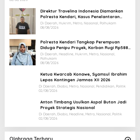
Direktur Travelina Indonesia Diamankan
Polresta Kendari, Kasus Penelantaran
Jemaah Umrah Masuk Babak Baru
Di Daerah, Hukrim, Metro, Nasional, Polhukam
08/08/2026
Polresta Kendari Tangkap Perempuan
Diduga Penipu Proyek, Korban Rugi Rp588,1
Juta
Di Daerah, Headline, Hukrim, Metro, Nasional,
Polhukam
08/08/2026
Ketua Kwarcab Konawe, Syamsul Ibrahim
Lepas Kontingen Jamnas XII 2026
Di Daerah, Ekobis, Metro, Nasional, Pendidikan, Politik
02/08/2026
Anton Timbang Usulkan Aspal Buton Jadi
Proyek Strategis Nasional
Di Daerah, Ekobis, Headline, Metro, Nasional, Politik
02/08/2026
Olahraga Terbaru