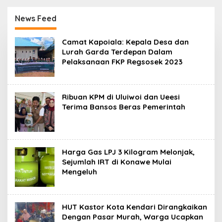
Kasus Penelantaran
Korban Rugi Rp588,1
Jemaah Umrah Masuk
Juta
News Feed
Babak Baru
R
Camat Kapoiala: Kepala Desa dan
u
Lurah Garda Terdepan Dalam
b
Pelaksanaan FKP Regsosek 2023
r
i
k
S
a
Ribuan KPM di Uluiwoi dan Ueesi
t
Terima Bansos Beras Pemerintah
u
Harga Gas LPJ 3 Kilogram Melonjak,
Sejumlah IRT di Konawe Mulai
Mengeluh
HUT Kastor Kota Kendari Dirangkaikan
Dengan Pasar Murah, Warga Ucapkan