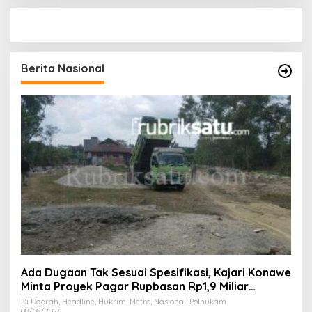
Berita Nasional
Ada Dugaan Tak Sesuai Spesifikasi, Kajari Konawe
Minta Proyek Pagar Rupbasan Rp1,9 Miliar
Dihentikan
Di Daerah, Headline, Hukrim, Metro, Nasional, Polhukam
08/08/2026