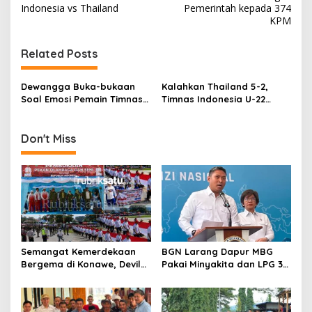
v
Indonesia vs Thailand
Pemerintah kepada 374
KPM
i
g
Related Posts
a
s
Dewangga Buka-bukaan
Kalahkan Thailand 5-2,
Soal Emosi Pemain Timnas
Timnas Indonesia U-22
i
Indonesia vs Thailand
Juara SEA Games 2023
p
Don't Miss
o
s
Semangat Kemerdekaan
BGN Larang Dapur MBG
Bergema di Konawe, Devile
Pakai Minyakita dan LPG 3
HUT RI ke-81 Libatkan 98
Kg, Bandel Langsung
Barisan
Ditutup