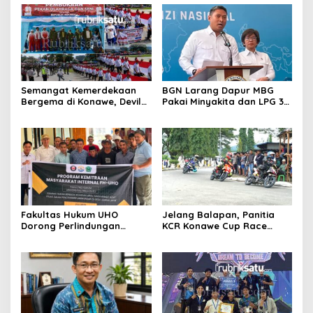
Semangat Kemerdekaan
BGN Larang Dapur MBG
Bergema di Konawe, Devile
Pakai Minyakita dan LPG 3
HUT RI ke-81 Libatkan 98
Kg, Bandel Langsung
Barisan
Ditutup
Fakultas Hukum UHO
Jelang Balapan, Panitia
Dorong Perlindungan
KCR Konawe Cup Race
Lingkungan Lewat Kearifan
Dikritik Tertutup, Aspek
Lokal Tolaki
Keselamatan
Dipertanyakan