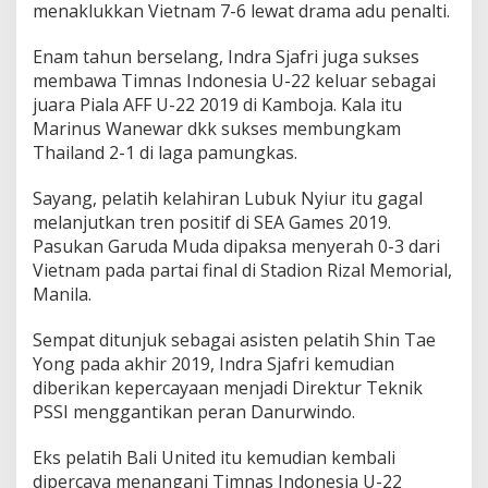
menaklukkan Vietnam 7-6 lewat drama adu penalti.
i
n
Enam tahun berselang, Indra Sjafri juga sukses
a
l
membawa Timnas Indonesia U-22 keluar sebagai
S
juara Piala AFF U-22 2019 di Kamboja. Kala itu
E
Marinus Wanewar dkk sukses membungkam
A
Thailand 2-1 di laga pamungkas.
G
a
m
Sayang, pelatih kelahiran Lubuk Nyiur itu gagal
e
melanjutkan tren positif di SEA Games 2019.
s
Pasukan Garuda Muda dipaksa menyerah 0-3 dari
2
Vietnam pada partai final di Stadion Rizal Memorial,
0
Manila.
2
3
Sempat ditunjuk sebagai asisten pelatih Shin Tae
Yong pada akhir 2019, Indra Sjafri kemudian
diberikan kepercayaan menjadi Direktur Teknik
PSSI menggantikan peran Danurwindo.
Eks pelatih Bali United itu kemudian kembali
dipercaya menangani Timnas Indonesia U-22