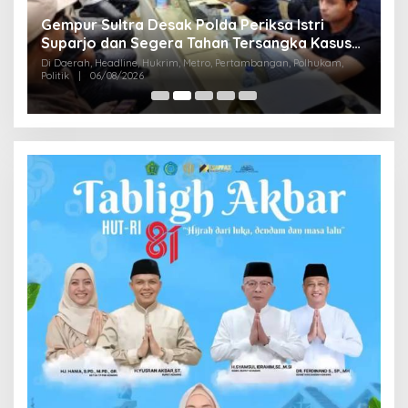
Gempur Sultra Desak Polda Periksa Istri
,9
B
Suparjo dan Segera Tahan Tersangka Kasus
M
Tambang Ilegal
Di Daerah, Headline, Hukrim, Metro, Pertambangan, Polhukam,
D
Politik
|
06/08/2026
Di 