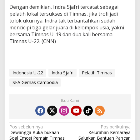
Dengan demikian, Indra Sjafri tercatat sebagai
pelatih lokal tersukses di Timnas, jika trofi jadi
tolok ukurnya. Indra tak terbantahkan sudah
mencicipi tiga gelar juara di kelompok usia, yakni
bersama Timnas U-19 dan dua kali bersama
Timnas U-22. (CNN)
Indonesia U-22
Indra Sjafri
Pelatih Timnas
SEA Gemas Cambodia
Ikuti Kami
N
Pos sebelumnya
Pos berikutnya
Dewangga Buka-bukaan
Kelurahan Kemaraya
a
Soal Emosi Pemain Timnas
Salurkan Bantuan Pangan