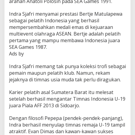
arahan Anatoli Polosin pada SEA Games 1991.
o
n
Indra Sjafri menyamai prestasi Bertje Matulapewa
e
sebagai pelatih Indonesia yang berhasil
s
i
mempersembahkan medali emas di kejuaraan
a
multievent olahraga ASEAN. Bertje adalah pelatih
K
pertama yang mampu membawa Indonesia juara
a
SEA Games 1987.
l
Ads by
a
h
k
Indra Sjafri memang tak punya koleksi trofi sebagai
a
pemain maupun pelatih klub. Namun, rekam
n
jejaknya di timnas usia muda tak perlu diragukan.
T
h
a
Karier pelatih asal Sumatera Barat itu melesat
i
setelah berhasil mengantar Timnas Indonesia U-19
l
juara Piala AFF 2013 di Sidoarjo.
a
n
Dengan filosofi Pepepa (pendek-pendek-panjang),
d
d
Indra berhasil menyulap timnas remaja U-19 tampil
i
atraktif. Evan Dimas dan kawan-kawan sukses
F