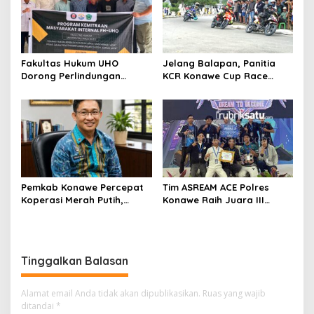
Fakultas Hukum UHO
Jelang Balapan, Panitia
Dorong Perlindungan
KCR Konawe Cup Race
Lingkungan Lewat Kearifan
Dikritik Tertutup, Aspek
Lokal Tolaki
Keselamatan
Dipertanyakan
Pemkab Konawe Percepat
Tim ASREAM ACE Polres
Koperasi Merah Putih,
Konawe Raih Juara III
Padangguni Tuntas 100
Kapolda Sultra Cup 2026
Persen
Tinggalkan Balasan
Alamat email Anda tidak akan dipublikasikan.
Ruas yang wajib
ditandai
*