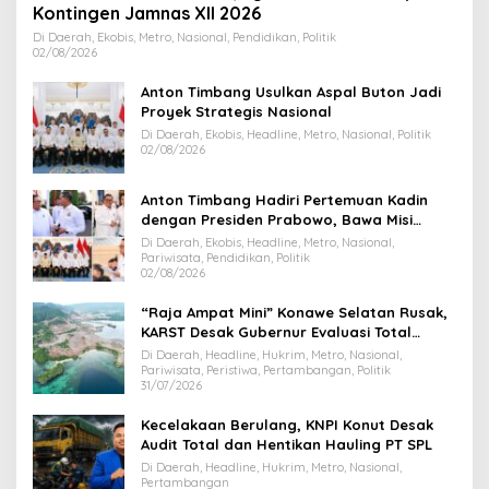
Kontingen Jamnas XII 2026
Di Daerah, Ekobis, Metro, Nasional, Pendidikan, Politik
02/08/2026
Anton Timbang Usulkan Aspal Buton Jadi
Proyek Strategis Nasional
Di Daerah, Ekobis, Headline, Metro, Nasional, Politik
02/08/2026
Anton Timbang Hadiri Pertemuan Kadin
dengan Presiden Prabowo, Bawa Misi
Majukan Ekonomi Sultra
Di Daerah, Ekobis, Headline, Metro, Nasional,
Pariwisata, Pendidikan, Politik
02/08/2026
“Raja Ampat Mini” Konawe Selatan Rusak,
KARST Desak Gubernur Evaluasi Total
Dispar Sultra
Di Daerah, Headline, Hukrim, Metro, Nasional,
Pariwisata, Peristiwa, Pertambangan, Politik
31/07/2026
Kecelakaan Berulang, KNPI Konut Desak
Audit Total dan Hentikan Hauling PT SPL
Di Daerah, Headline, Hukrim, Metro, Nasional,
Pertambangan