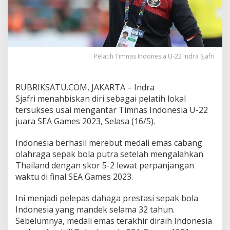
k
a
l
T
e
r
Pelatih Timnas Indonesia U-22 Indra Sjafri
s
u
k
RUBRIKSATU.COM, JAKARTA – Indra
s
Sjafri menahbiskan diri sebagai pelatih lokal
e
s
tersukses usai mengantar Timnas Indonesia U-22
u
juara SEA Games 2023, Selasa (16/5).
s
a
Indonesia berhasil merebut medali emas cabang
i
olahraga sepak bola putra setelah mengalahkan
T
i
Thailand dengan skor 5-2 lewat perpanjangan
m
waktu di final SEA Games 2023.
n
a
Ini menjadi pelepas dahaga prestasi sepak bola
s
Indonesia yang mandek selama 32 tahun.
I
n
Sebelumnya, medali emas terakhir diraih Indonesia
d