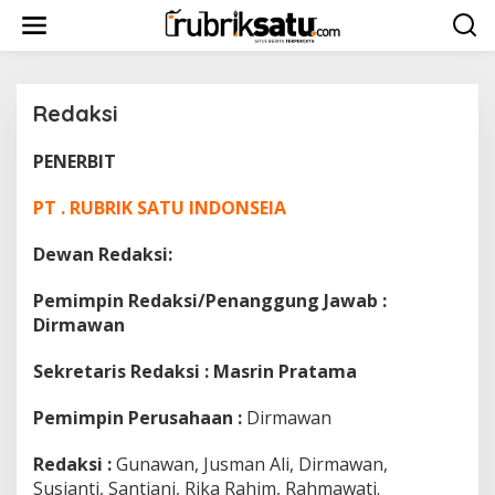
L
e
w
a
t
i
Redaksi
k
e
PENERBIT
|
k
2
o
5
PT . RUBRIK SATU INDONSEIA
n
/
0
t
3
e
Dewan Redaksi:
/
n
2
0
Pemimpin Redaksi/Penanggung Jawab :
2
3
Dirmawan
O
L
E
Sekretaris Redaksi : Masrin Pratama
H
R
E
Pemimpin Perusahaan :
Dirmawan
D
A
K
Redaksi :
Gunawan, Jusman Ali, Dirmawan,
S
Susianti, Santiani, Rika Rahim, Rahmawati.
I