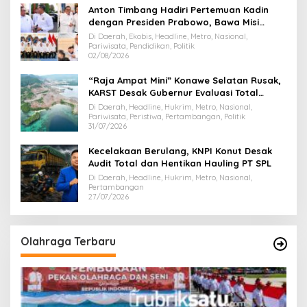
Anton Timbang Hadiri Pertemuan Kadin
dengan Presiden Prabowo, Bawa Misi
Majukan Ekonomi Sultra
Di Daerah, Ekobis, Headline, Metro, Nasional,
Pariwisata, Pendidikan, Politik
02/08/2026
“Raja Ampat Mini” Konawe Selatan Rusak,
KARST Desak Gubernur Evaluasi Total
Dispar Sultra
Di Daerah, Headline, Hukrim, Metro, Nasional,
Pariwisata, Peristiwa, Pertambangan, Politik
31/07/2026
Kecelakaan Berulang, KNPI Konut Desak
Audit Total dan Hentikan Hauling PT SPL
Di Daerah, Headline, Hukrim, Metro, Nasional,
Pertambangan
27/07/2026
Olahraga Terbaru