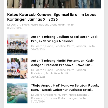
Ketua Kwarcab Konawe, Syamsul Ibrahim Lepas
Kontingen Jamnas XII 2026
Di Daerah, Ekobis, Metro, Nasional, Pendidikan, Politik
02/08/2026
Anton Timbang Usulkan Aspal Buton Jadi
Proyek Strategis Nasional
Di Daerah, Ekobis, Headline, Metro, Nasional, Politik
02/08/2026
Anton Timbang Hadiri Pertemuan Kadin
dengan Presiden Prabowo, Bawa Misi
Majukan Ekonomi Sultra
Di Daerah, Ekobis, Headline, Metro, Nasional,
Pariwisata, Pendidikan, Politik
02/08/2026
“Raja Ampat Mini” Konawe Selatan Rusak,
KARST Desak Gubernur Evaluasi Total
Dispar Sultra
Di Daerah, Headline, Hukrim, Metro, Nasional,
Pariwisata, Peristiwa, Pertambangan, Politik
31/07/2026