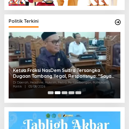
Politik Terkini
Ketua Fraksi NasDem Sultra Tersangka
J
Dugaan Tambang Ilegal, Responsnya: “Saya
M
Siap-Siap Saja di Penjara”
Di Daerah, Headline, Hukrim, Metro, Pertambangan, Polhukam,
P
Politik
|
03/08/2026
Di