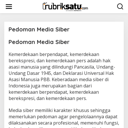
L
e
w
a
t
i
Pedoman Media Siber
k
e
Pedoman Media Siber
|
k
1
o
9
n
Kemerdekaan berpendapat, kemerdekaan
/
|
0
t
M
berekspresi, dan kemerdekaan pers adalah hak
2
A
e
asasi manusia yang dilindungi Pancasila, Undang-
/
Y
n
2
2
Undang Dasar 1945, dan Deklarasi Universal Hak
0
6
1
Asasi Manusia PBB. Keberadaan media siber di
,
8
2
Indonesia juga merupakan bagian dari
O
0
L
2
kemerdekaan berpendapat, kemerdekaan
E
1
berekspresi, dan kemerdekaan pers.
H
B
R
Y
E
R
Media siber memiliki karakter khusus sehingga
D
E
A
D
memerlukan pedoman agar pengelolaannya dapat
K
A
dilaksanakan secara profesional, memenuhi fungsi,
S
K
I
S