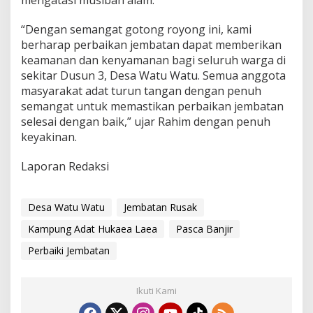
s
c
“Dengan semangat gotong royong ini, kami
a
berharap perbaikan jembatan dapat memberikan
B
keamanan dan kenyamanan bagi seluruh warga di
a
n
sekitar Dusun 3, Desa Watu Watu. Semua anggota
j
masyarakat adat turun tangan dengan penuh
i
semangat untuk memastikan perbaikan jembatan
r
selesai dengan baik,” ujar Rahim dengan penuh
keyakinan.
Laporan Redaksi
Desa Watu Watu
Jembatan Rusak
Kampung Adat Hukaea Laea
Pasca Banjir
Perbaiki Jembatan
Ikuti Kami