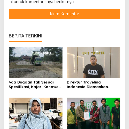
ini untuk komentar saya berikutnya.
BERITA TERKINI
Ada Dugaan Tak Sesuai
Direktur Travelina
Spesifikasi, Kajari Konawe
Indonesia Diamankan
Minta Proyek Pagar
Polresta Kendari, Kasus
Rupbasan Rp1,9 Miliar
Penelantaran Jemaah
Dihentikan
Umrah Masuk Babak Baru