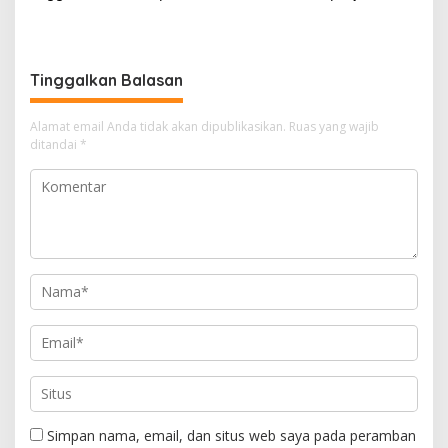
Miliar, Jangan APBD Habis
Segera Tahan Tersangka
untuk Perjalanan Dinas
Kasus Tambang Ilegal
Tinggalkan Balasan
Alamat email Anda tidak akan dipublikasikan.
Ruas yang wajib
ditandai
*
Simpan nama, email, dan situs web saya pada peramban