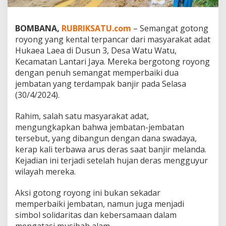
L
a
e
BOMBANA,
RUBRIKSATU.com
– Semangat gotong
a
royong yang kental terpancar dari masyarakat adat
P
Hukaea Laea di Dusun 3, Desa Watu Watu,
e
Kecamatan Lantari Jaya. Mereka bergotong royong
r
b
dengan penuh semangat memperbaiki dua
a
jembatan yang terdampak banjir pada Selasa
i
(30/4/2024).
k
i
Rahim, salah satu masyarakat adat,
D
u
mengungkapkan bahwa jembatan-jembatan
a
tersebut, yang dibangun dengan dana swadaya,
J
kerap kali terbawa arus deras saat banjir melanda.
e
Kejadian ini terjadi setelah hujan deras mengguyur
m
b
wilayah mereka.
a
t
Aksi gotong royong ini bukan sekadar
a
memperbaiki jembatan, namun juga menjadi
n
simbol solidaritas dan kebersamaan dalam
P
a
mengatasi musibah alam.