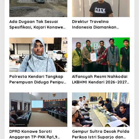
Ada Dugaan Tak Sesuai
Direktur Travelina
Spesifikasi, Kajari Konawe
Indonesia Diamankan
Minta Proyek Pagar
Polresta Kendari, Kasus
Rupbasan Rp1,9 Miliar
Penelantaran Jemaah
Dihentikan
Umrah Masuk Babak Baru
Polresta Kendari Tangkap
Alfansyah Resmi Nahkodai
Perempuan Diduga Penipu
LKBHMI Kendari 2026–2027,
Proyek, Korban Rugi
Bidik Penguatan Advokasi
Rp588,1 Juta
Hukum
DPRD Konawe Soroti
Gempur Sultra Desak Polda
Anggaran TP-PKK Rp1,9
Periksa Istri Suparjo dan