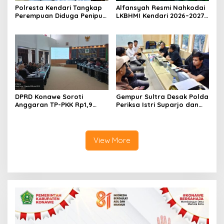
Polresta Kendari Tangkap
Alfansyah Resmi Nahkodai
Perempuan Diduga Penipu
LKBHMI Kendari 2026–2027,
Proyek, Korban Rugi
Bidik Penguatan Advokasi
Rp588,1 Juta
Hukum
DPRD Konawe Soroti
Gempur Sultra Desak Polda
Anggaran TP-PKK Rp1,9
Periksa Istri Suparjo dan
Miliar, Jangan APBD Habis
Segera Tahan Tersangka
untuk Perjalanan Dinas
Kasus Tambang Ilegal
View More