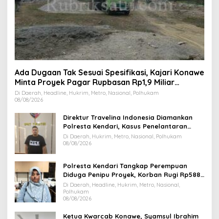
Ada Dugaan Tak Sesuai Spesifikasi, Kajari Konawe
Minta Proyek Pagar Rupbasan Rp1,9 Miliar
Dihentikan
Di Daerah, Headline, Hukrim, Metro, Nasional, Polhukam
08/08/2026
Direktur Travelina Indonesia Diamankan
Polresta Kendari, Kasus Penelantaran
Jemaah Umrah Masuk Babak Baru
Di Daerah, Hukrim, Metro, Nasional, Polhukam
08/08/2026
Polresta Kendari Tangkap Perempuan
Diduga Penipu Proyek, Korban Rugi Rp588,1
Juta
Di Daerah, Headline, Hukrim, Metro, Nasional,
Polhukam
08/08/2026
Ketua Kwarcab Konawe, Syamsul Ibrahim