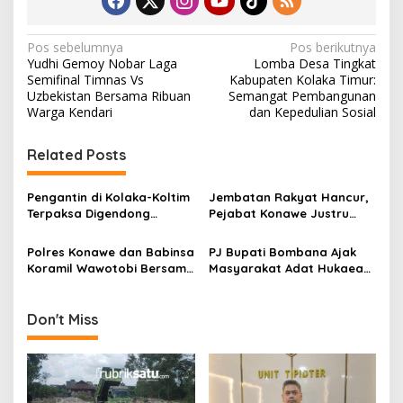
N
Pos sebelumnya
Pos berikutnya
Yudhi Gemoy Nobar Laga
Lomba Desa Tingkat
a
Semifinal Timnas Vs
Kabupaten Kolaka Timur:
v
Uzbekistan Bersama Ribuan
Semangat Pembangunan
Warga Kendari
dan Kepedulian Sosial
i
g
Related Posts
a
s
Pengantin di Kolaka-Koltim
Jembatan Rakyat Hancur,
Terpaksa Digendong
Pejabat Konawe Justru
i
Seberangi Sungai Akibat
Asyik Hamburkan Dana
p
Jembatan Rusak
untuk Kemewahan
Polres Konawe dan Babinsa
PJ Bupati Bombana Ajak
Koramil Wawotobi Bersama
Masyarakat Adat Hukaea
o
Warga Gotong Royong
Laea Lestarikan Budaya
s
Buat Jembatan Darurat di
Leluhur
Meluhu
Don't Miss