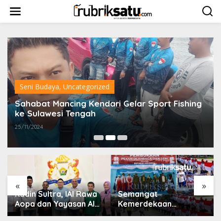
L
e
w
a
t
i
k
e
k
o
Seni Budaya
,
Uncategorized
n
t
Sahabat Mancing Kendari Gelar Sport Fishing
e
ke Sulawesi Tengah
n
25/11/2024
«
»
Kadin Sultra, IAI Rawa
Semangat
Aopa dan Yayasan Al
Kemerdekaan
Asri Bersinergi Cetak
Bergema di Konawe,