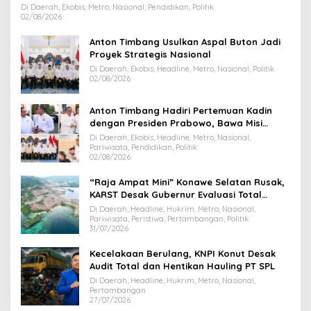
Di Daerah, Ekobis, Metro, Nasional, Pendidikan, Politik
02/08/2026
Anton Timbang Usulkan Aspal Buton Jadi
Proyek Strategis Nasional
Di Daerah, Ekobis, Headline, Metro, Nasional, Politik
02/08/2026
Anton Timbang Hadiri Pertemuan Kadin
dengan Presiden Prabowo, Bawa Misi
Majukan Ekonomi Sultra
Di Daerah, Ekobis, Headline, Metro, Nasional,
Pariwisata, Pendidikan, Politik
02/08/2026
“Raja Ampat Mini” Konawe Selatan Rusak,
KARST Desak Gubernur Evaluasi Total
Dispar Sultra
Di Daerah, Headline, Hukrim, Metro, Nasional,
Pariwisata, Peristiwa, Pertambangan, Politik
31/07/2026
Kecelakaan Berulang, KNPI Konut Desak
Audit Total dan Hentikan Hauling PT SPL
Di Daerah, Headline, Hukrim, Metro, Nasional,
Pertambangan
27/07/2026