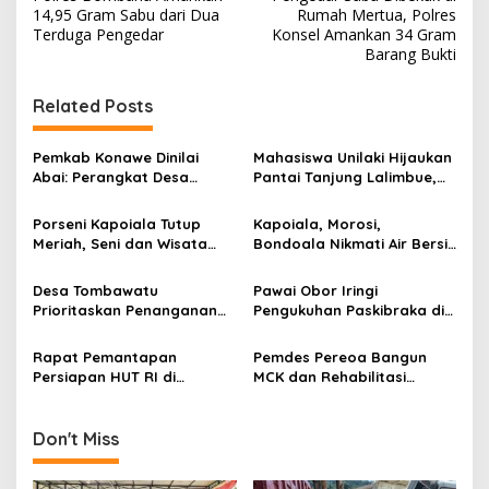
a
14,95 Gram Sabu dari Dua
Rumah Mertua, Polres
v
Terduga Pengedar
Konsel Amankan 34 Gram
Barang Bukti
i
g
Related Posts
a
s
Pemkab Konawe Dinilai
Mahasiswa Unilaki Hijaukan
Abai: Perangkat Desa
Pantai Tanjung Lalimbue,
i
Meninggal Saat Expo, Tak
Rawat Alam dan Dukung
p
Satupun Pejabat Datang
Wisata Konawe Bersahaja
Porseni Kapoiala Tutup
Kapoiala, Morosi,
Melayat
Meriah, Seni dan Wisata
Bondoala Nikmati Air Bersih
o
Makin Bersahaja
dari PT OSS
s
Desa Tombawatu
Pawai Obor Iringi
Prioritaskan Penanganan
Pengukuhan Paskibraka di
Stunting dengan Dana
Kecamatan Kapoiala
Desa 2024
Rapat Pemantapan
Pemdes Pereoa Bangun
Persiapan HUT RI di
MCK dan Rehabilitasi
Kecamatan Kapoiala, PJ
Lampu Jalan dengan Dana
Bupati Diharapkan
Desa 2024
Membuka Pekan Olahraga
Don't Miss
dan Seni