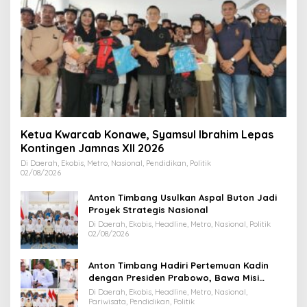
Ketua Kwarcab Konawe, Syamsul Ibrahim Lepas
Kontingen Jamnas XII 2026
Di Daerah, Ekobis, Metro, Nasional, Pendidikan, Politik
02/08/2026
Anton Timbang Usulkan Aspal Buton Jadi
Proyek Strategis Nasional
Di Daerah, Ekobis, Headline, Metro, Nasional, Politik
02/08/2026
Anton Timbang Hadiri Pertemuan Kadin
dengan Presiden Prabowo, Bawa Misi
Majukan Ekonomi Sultra
Di Daerah, Ekobis, Headline, Metro, Nasional,
Pariwisata, Pendidikan, Politik