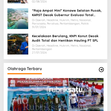
02/08/2026
“Raja Ampat Mini” Konawe Selatan Rusak,
KARST Desak Gubernur Evaluasi Total
Dispar Sultra
Di Daerah, Headline, Hukrim, Metro, Nasional,
Pariwisata, Peristiwa, Pertambangan, Politik
31/07/2026
Kecelakaan Berulang, KNPI Konut Desak
Audit Total dan Hentikan Hauling PT SPL
Di Daerah, Headline, Hukrim, Metro, Nasional,
Pertambangan
27/07/2026
Olahraga Terbaru