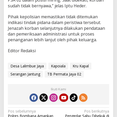
sudah tidak bernyawa,” jelas Iptu Heder.
Pihak kepolisian memastikan tidak ditemukan
indikasi tindak pidana dalam peristiwa tersebut.
Jenazah korban selanjutnya dilakukan pendataan
dan pemeriksaan administrasi untuk proses
penanganan lebih lanjut oleh pihak keluarga.
Editor Redaksi
Desa Lalimbue Jaya
Kapoiala
Kru Kapal
Serangan Jantung
TB Permata Jaya 02
Ikuti Kami
N
Pos sebelumnya
Pos berikutnya
Polres Bombana Amankan
Pengedar Sabu Dibekuk di