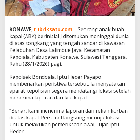
a
0
2
D
i
KONAWE,
rubriksatu.com
– Seorang anak buah
t
kapal (ABK) berinisial J ditemukan meninggal dunia
e
di atas tongkang yang tengah sandar di kawasan
m
u
Pelabuhan Desa Lalimbue Jaya, Kecamatan
k
Kapoiala, Kabupaten Konawe, Sulawesi Tenggara,
a
Rabu (28/1/2026) pagi.
n
T
Kapolsek Bondoala, Iptu Heder Payapo,
a
k
membenarkan peristiwa tersebut. Ia menyatakan
B
aparat kepolisian segera mendatangi lokasi setelah
e
menerima laporan dari kru kapal.
r
n
“Benar, kami menerima laporan dari rekan korban
y
a
di atas kapal. Personel langsung menuju lokasi
w
untuk melakukan pemeriksaan awal,” ujar Iptu
a
Heder.
d
i