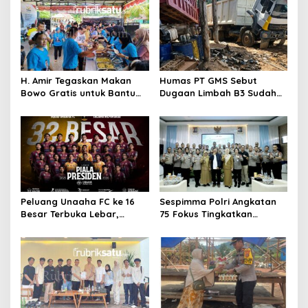
H. Amir Tegaskan Makan
Humas PT GMS Sebut
Bowo Gratis untuk Bantu
Dugaan Limbah B3 Sudah
Masyarakat dan Dukung
Ditindaklanjuti Gakkum,
Program Pemerintah
Namun Tak Tunjukkan
Dokumen
Peluang Unaaha FC ke 16
Sespimma Polri Angkatan
Besar Terbuka Lebar,
75 Fokus Tingkatkan
Laskar Anoa Unggul
Penanganan Kasus
Statistik
Kekerasan Seksual Anak