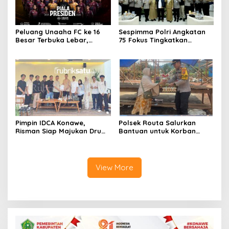
Peluang Unaaha FC ke 16
Sespimma Polri Angkatan
Besar Terbuka Lebar,
75 Fokus Tingkatkan
Laskar Anoa Unggul
Penanganan Kasus
Statistik
Kekerasan Seksual Anak
Pimpin IDCA Konawe,
Polsek Routa Salurkan
Risman Siap Majukan Drum
Bantuan untuk Korban
Corps di Konawe
Kebakaran
View More