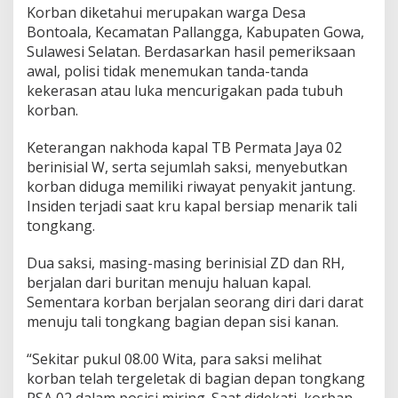
Korban diketahui merupakan warga Desa
A
t
Bontoala, Kecamatan Pallangga, Kabupaten Gowa,
a
Sulawesi Selatan. Berdasarkan hasil pemeriksaan
s
awal, polisi tidak menemukan tanda-tanda
T
kekerasan atau luka mencurigakan pada tubuh
o
korban.
n
g
k
Keterangan nakhoda kapal TB Permata Jaya 02
a
berinisial W, serta sejumlah saksi, menyebutkan
n
korban diduga memiliki riwayat penyakit jantung.
g
Insiden terjadi saat kru kapal bersiap menarik tali
tongkang.
Dua saksi, masing-masing berinisial ZD dan RH,
berjalan dari buritan menuju haluan kapal.
Sementara korban berjalan seorang diri dari darat
menuju tali tongkang bagian depan sisi kanan.
“Sekitar pukul 08.00 Wita, para saksi melihat
korban telah tergeletak di bagian depan tongkang
PSA 02 dalam posisi miring. Saat didekati, korban