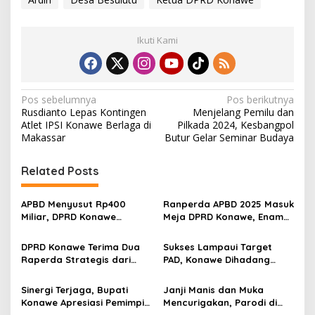
Ikuti Kami
N
Pos sebelumnya
Pos berikutnya
Rusdianto Lepas Kontingen
Menjelang Pemilu dan
a
Atlet IPSI Konawe Berlaga di
Pilkada 2024, Kesbangpol
v
Makassar
Butur Gelar Seminar Budaya
i
Related Posts
g
a
APBD Menyusut Rp400
Ranperda APBD 2025 Masuk
s
Miliar, DPRD Konawe
Meja DPRD Konawe, Enam
Dorong OPD Lebih Efisien
Fraksi Kompak Beri
i
dan Tepat Sasaran
Persetujuan Awal
DPRD Konawe Terima Dua
Sukses Lampaui Target
p
Raperda Strategis dari
PAD, Konawe Dihadang
Pemda
Utang Rp62,8 Miliar
o
Sinergi Terjaga, Bupati
Janji Manis dan Muka
s
Konawe Apresiasi Pemimpin
Mencurigakan, Parodi di
Wilayah Penjaga
Parlemen