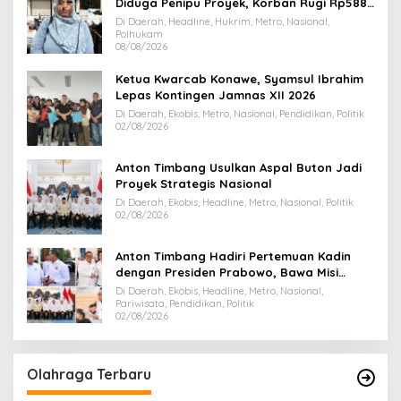
Diduga Penipu Proyek, Korban Rugi Rp588,1
Juta
Di Daerah, Headline, Hukrim, Metro, Nasional,
Polhukam
08/08/2026
Ketua Kwarcab Konawe, Syamsul Ibrahim
Lepas Kontingen Jamnas XII 2026
Di Daerah, Ekobis, Metro, Nasional, Pendidikan, Politik
02/08/2026
Anton Timbang Usulkan Aspal Buton Jadi
Proyek Strategis Nasional
Di Daerah, Ekobis, Headline, Metro, Nasional, Politik
02/08/2026
Anton Timbang Hadiri Pertemuan Kadin
dengan Presiden Prabowo, Bawa Misi
Majukan Ekonomi Sultra
Di Daerah, Ekobis, Headline, Metro, Nasional,
Pariwisata, Pendidikan, Politik
02/08/2026
Olahraga Terbaru