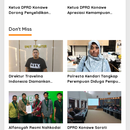
Kamtibmas
Ketua DPRD Konawe
Ketua DPRD Konawe
Dorong Penyelidikan
Apresiasi Kemampuan
Terhadap Kecelakaan di
Komunikasi Pj Bupati
Bekas Tambang:
Dapatkan Bantuan
Keselamatan Warga Harus
Pertanian dari Kementan
Don't Miss
Jadi Prioritas
Direktur Travelina
Polresta Kendari Tangkap
Indonesia Diamankan
Perempuan Diduga Penipu
Polresta Kendari, Kasus
Proyek, Korban Rugi
Penelantaran Jemaah
Rp588,1 Juta
Umrah Masuk Babak Baru
Alfansyah Resmi Nahkodai
DPRD Konawe Soroti