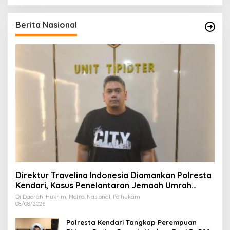
Berita Nasional
Direktur Travelina Indonesia Diamankan Polresta
Kendari, Kasus Penelantaran Jemaah Umrah
Masuk Babak Baru
Di Daerah, Hukrim, Metro, Nasional, Polhukam
08/08/2026
Polresta Kendari Tangkap Perempuan