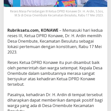
A
s
Reses Masa Persidangan III Ketua DPRD Konawe Dr. H. Ardin, S.Sos,
p
M.Si di Desa Onembute Kecamatan Besulutu, Rabu 17 Mei 2023.
i
r
a
s
Rubriksatu.com, KONAWE
– Memasuki hari kedua
i
reses III, Ketua DPRD Konawe, Dr. H. Ardin memilih
W
Desa Onembute, Kecamatan Besulutu sebagai
a
lokasi pertemuan dengan konstituen, Rabu 17 Mei
r
2023.
g
a
B
Reses Ketua DPRD Konawe itu pun disambut baik
e
oleh pemerintah dan warga setempat. Kepala Desa
s
Onembute dalam sambutannya merasa sangat
u
bersyukur atas kehadiran Ketua DPRD Konawe
l
u
tersebut.
t
u
Pasalnya, kehadiran Dr. H. Ardin di tempat tersebut
diharapkan dapat memberikan dampak positif bagi
warga yang ada di Desa Onembute Kecamatan