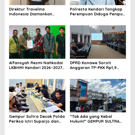
Direktur Travelina
Polresta Kendari Tangkap
Indonesia Diamankan
Perempuan Diduga Penipu
Polresta Kendari, Kasus
Proyek, Korban Rugi
Penelantaran Jemaah
Rp588,1 Juta
Umrah Masuk Babak Baru
Alfansyah Resmi Nahkodai
DPRD Konawe Soroti
LKBHMI Kendari 2026–2027,
Anggaran TP-PKK Rp1,9
Bidik Penguatan Advokasi
Miliar, Jangan APBD Habis
Hukum
untuk Perjalanan Dinas
Gempur Sultra Desak Polda
“Tak Ada yang Kebal
Periksa Istri Suparjo dan
Hukum!” GEMPUR SULTRA
Segera Tahan Tersangka
Geruduk Kantor Fajar S
Kasus Tambang Ilegal
Tanawali dan PT