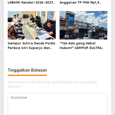
LKBHMI Kendari 2026–2027,
Anggaran TP-PKK Rp1,9
Bidik Penguatan Advokasi
Miliar, Jangan APBD Habis
Hukum
untuk Perjalanan Dinas
Gempur Sultra Desak Polda
“Tak Ada yang Kebal
Periksa Istri Suparjo dan
Hukum!” GEMPUR SULTRA
Segera Tahan Tersangka
Geruduk Kantor Fajar S
Kasus Tambang Ilegal
Tanawali dan PT
Tadisangka, Siap Kuasai
Lahan Puuwatu
Tinggalkan Balasan
Alamat email Anda tidak akan dipublikasikan.
Ruas yang wajib
ditandai
*