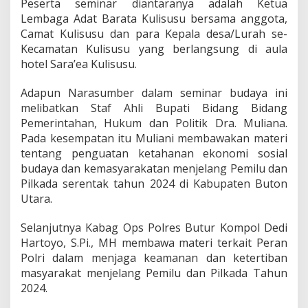
Peserta seminar diantaranya adalah Ketua
G
Lembaga Adat Barata Kulisusu bersama anggota,
e
Camat Kulisusu dan para Kepala desa/Lurah se-
l
a
Kecamatan Kulisusu yang berlangsung di aula
r
hotel Sara’ea Kulisusu.
S
e
Adapun Narasumber dalam seminar budaya ini
m
melibatkan Staf Ahli Bupati Bidang Bidang
i
n
Pemerintahan, Hukum dan Politik Dra. Muliana.
a
Pada kesempatan itu Muliani membawakan materi
r
tentang penguatan ketahanan ekonomi sosial
B
budaya dan kemasyarakatan menjelang Pemilu dan
u
Pilkada serentak tahun 2024 di Kabupaten Buton
d
a
Utara.
y
a
Selanjutnya Kabag Ops Polres Butur Kompol Dedi
Hartoyo, S.Pi., MH membawa materi terkait Peran
Polri dalam menjaga keamanan dan ketertiban
masyarakat menjelang Pemilu dan Pilkada Tahun
2024.