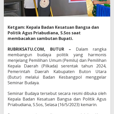
l
k
a
d
a
2
Ketgam: Kepala Badan Kesatuan Bangsa dan
0
Politik Agus Priabudiana, S.Sos saat
2
membacakan sambutan Bupati.
4
,
RUBRIKSATU.COM, BUTUR –
Dalam rangka
K
e
membangun budaya politik yang harmonis
s
menjelang Pemilihan Umum (Pemilu) dan Pemilihan
b
Kepala Daerah (Pilkada) serentak tahun 2024,
a
Pemerintah Daerah Kabupaten Buton Utara
n
g
(Butur) melalui Badan Kesbangpol menggelar
p
Seminar Budaya.
o
l
Seminar Budaya tersebut secara resmi dibuka oleh
B
Kepala Badan Kesatuan Bangsa dan Politik Agus
u
t
Priabudiana, S.Sos, Selasa (16/5/2023) kemarin.
u
r