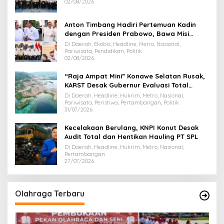
02/08/2026
Anton Timbang Hadiri Pertemuan Kadin
dengan Presiden Prabowo, Bawa Misi
Majukan Ekonomi Sultra
Di Daerah, Ekobis, Headline, Metro, Nasional,
Pariwisata, Pendidikan, Politik
02/08/2026
“Raja Ampat Mini” Konawe Selatan Rusak,
KARST Desak Gubernur Evaluasi Total
Dispar Sultra
Di Daerah, Headline, Hukrim, Metro, Nasional,
Pariwisata, Peristiwa, Pertambangan, Politik
31/07/2026
Kecelakaan Berulang, KNPI Konut Desak
Audit Total dan Hentikan Hauling PT SPL
Di Daerah, Headline, Hukrim, Metro, Nasional,
Pertambangan
27/07/2026
Olahraga Terbaru