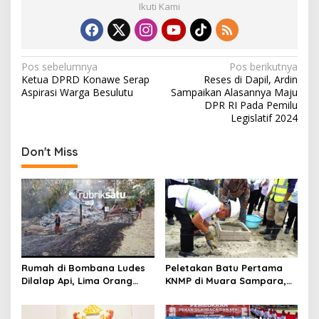
Ikuti Kami
N
Pos sebelumnya
Pos berikutnya
Ketua DPRD Konawe Serap
Reses di Dapil, Ardin
a
Aspirasi Warga Besulutu
Sampaikan Alasannya Maju
v
DPR RI Pada Pemilu
Legislatif 2024
i
g
Don't Miss
a
s
i
p
o
s
Rumah di Bombana Ludes
Peletakan Batu Pertama
Dilalap Api, Lima Orang
KNMP di Muara Sampara,
Satu Keluarga Meninggal
Wabup Konawe Ajak Desa
Dunia
Jemput Program Pusat