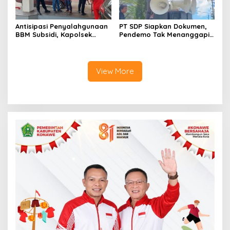
Antisipasi Penyalahgunaan
PT SDP Siapkan Dokumen,
BBM Subsidi, Kapolsek
Pendemo Tak Menanggapi
Unaaha Cek Langsung
Tantangan Adu Data
Pengisian di SPBU
View More