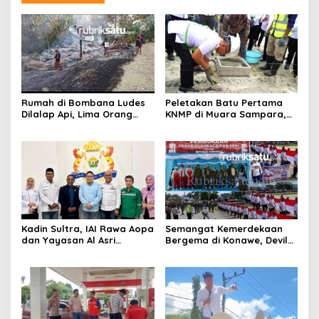
Rumah di Bombana Ludes
Peletakan Batu Pertama
Dilalap Api, Lima Orang
KNMP di Muara Sampara,
Satu Keluarga Meninggal
Wabup Konawe Ajak Desa
Dunia
Jemput Program Pusat
Kadin Sultra, IAI Rawa Aopa
Semangat Kemerdekaan
dan Yayasan Al Asri
Bergema di Konawe, Devile
Bersinergi Cetak Lulusan
HUT RI ke-81 Libatkan 98
Siap Kerja
Barisan