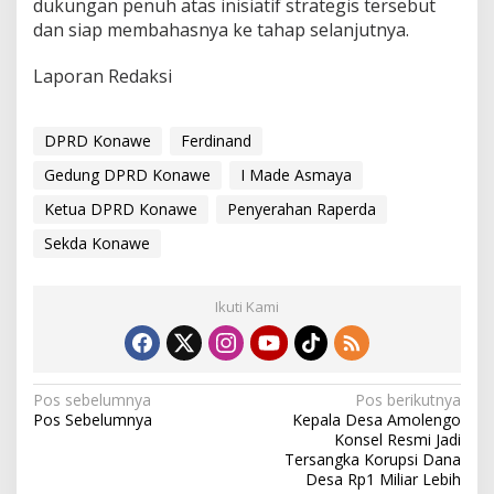
dukungan penuh atas inisiatif strategis tersebut
dan siap membahasnya ke tahap selanjutnya.
Laporan Redaksi
DPRD Konawe
Ferdinand
Gedung DPRD Konawe
I Made Asmaya
Ketua DPRD Konawe
Penyerahan Raperda
Sekda Konawe
Ikuti Kami
N
Pos sebelumnya
Pos berikutnya
Pos Sebelumnya
Kepala Desa Amolengo
a
Konsel Resmi Jadi
v
Tersangka Korupsi Dana
Desa Rp1 Miliar Lebih