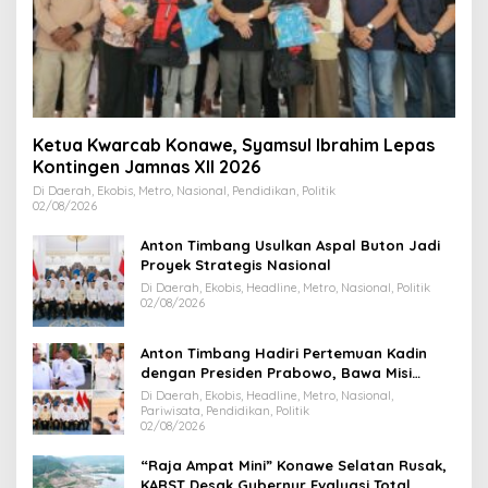
Ketua Kwarcab Konawe, Syamsul Ibrahim Lepas
Kontingen Jamnas XII 2026
Di Daerah, Ekobis, Metro, Nasional, Pendidikan, Politik
02/08/2026
Anton Timbang Usulkan Aspal Buton Jadi
Proyek Strategis Nasional
Di Daerah, Ekobis, Headline, Metro, Nasional, Politik
02/08/2026
Anton Timbang Hadiri Pertemuan Kadin
dengan Presiden Prabowo, Bawa Misi
Majukan Ekonomi Sultra
Di Daerah, Ekobis, Headline, Metro, Nasional,
Pariwisata, Pendidikan, Politik
02/08/2026
“Raja Ampat Mini” Konawe Selatan Rusak,
KARST Desak Gubernur Evaluasi Total