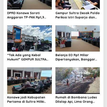
DPRD Konawe Soroti
Gempur Sultra Desak Polda
Anggaran TP-PKK Rp1,9
Periksa Istri Suparjo dan
Miliar, Jangan APBD Habis
Segera Tahan Tersangka
untuk Perjalanan Dinas
Kasus Tambang Ilegal
“Tak Ada yang Kebal
Belanja EO Rp1 Miliar
Hukum!” GEMPUR SULTRA
Dipertanyakan, Banggar
Geruduk Kantor Fajar S
Minta Anggaran Dinas
Tanawali dan PT
Pariwisata Konawe
Tadisangka, Siap Kuasai
Dirasionalisasi
Lahan Puuwatu
Konawe jadi Kabupaten
Rumah di Bombana Ludes
Pertama di Sultra Miliki
Dilalap Api, Lima Orang
Aplikasi Perpustakaan
Satu Keluarga Meninggal