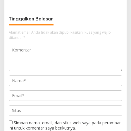
Digital, DPRD Restui
Dunia
Anggaran Rp200 Juta
Tinggalkan Balasan
Alamat email Anda tidak akan dipublikasikan.
Ruas yang wajib
ditandai
*
Simpan nama, email, dan situs web saya pada peramban
ini untuk komentar saya berikutnya.