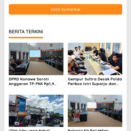
BERITA TERKINI
DPRD Konawe Soroti
Gempur Sultra Desak Polda
Anggaran TP-PKK Rp1,9
Periksa Istri Suparjo dan
Miliar, Jangan APBD Habis
Segera Tahan Tersangka
untuk Perjalanan Dinas
Kasus Tambang Ilegal
“Tak Ada yang Kebal
Belanja EO Rp1 Miliar