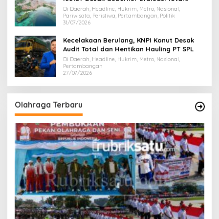
Dispar Sultra
Di Daerah, Headline, Hukrim, Metro, Nasional,
Pariwisata, Peristiwa, Pertambangan, Politik
31/07/2026
Kecelakaan Berulang, KNPI Konut Desak
Audit Total dan Hentikan Hauling PT SPL
Di Daerah, Headline, Hukrim, Metro, Nasional,
Pertambangan
27/07/2026
Olahraga Terbaru