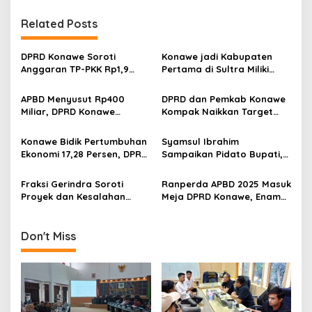
i
g
Related Posts
a
s
DPRD Konawe Soroti
Konawe jadi Kabupaten
Anggaran TP-PKK Rp1,9
Pertama di Sultra Miliki
i
Miliar, Jangan APBD Habis
Aplikasi Perpustakaan
p
untuk Perjalanan Dinas
Digital, DPRD Restui
APBD Menyusut Rp400
DPRD dan Pemkab Konawe
Anggaran Rp200 Juta
Miliar, DPRD Konawe
Kompak Naikkan Target
o
Dorong OPD Lebih Efisien
PAD 2027
s
dan Tepat Sasaran
Konawe Bidik Pertumbuhan
Syamsul Ibrahim
Ekonomi 17,28 Persen, DPRD
Sampaikan Pidato Bupati,
Sebut Target Sangat
Pengelolaan Keuangan
Realistis
Daerah Harus Semakin
Fraksi Gerindra Soroti
Ranperda APBD 2025 Masuk
Berkualitas
Proyek dan Kesalahan
Meja DPRD Konawe, Enam
Penganggaran, Bupati
Fraksi Kompak Beri
Konawe Akui Kekeliruan
Persetujuan Awal
Kodefikasi APBD 2025
Don't Miss