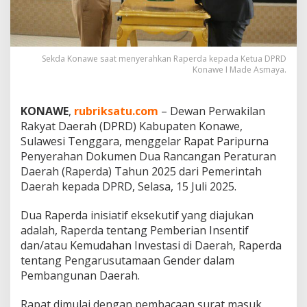
a
p
e
r
d
Sekda Konawe saat menyerahkan Raperda kepada Ketua DPRD
Konawe I Made Asmaya.
a
S
t
r
KONAWE
,
rubriksatu.com
– Dewan Perwakilan
a
Rakyat Daerah (DPRD) Kabupaten Konawe,
t
Sulawesi Tenggara, menggelar Rapat Paripurna
e
Penyerahan Dokumen Dua Rancangan Peraturan
g
i
Daerah (Raperda) Tahun 2025 dari Pemerintah
s
Daerah kepada DPRD, Selasa, 15 Juli 2025.
d
a
Dua Raperda inisiatif eksekutif yang diajukan
r
adalah, Raperda tentang Pemberian Insentif
i
P
dan/atau Kemudahan Investasi di Daerah, Raperda
e
tentang Pengarusutamaan Gender dalam
m
Pembangunan Daerah.
d
a
Rapat dimulai dengan pembacaan surat masuk