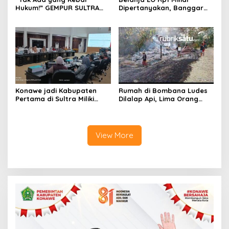
Hukum!” GEMPUR SULTRA
Dipertanyakan, Banggar
Geruduk Kantor Fajar S
Minta Anggaran Dinas
Tanawali dan PT
Pariwisata Konawe
Tadisangka, Siap Kuasai
Dirasionalisasi
Lahan Puuwatu
Konawe jadi Kabupaten
Rumah di Bombana Ludes
Pertama di Sultra Miliki
Dilalap Api, Lima Orang
Aplikasi Perpustakaan
Satu Keluarga Meninggal
Digital, DPRD Restui
Dunia
Anggaran Rp200 Juta
View More