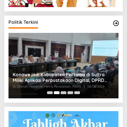
Politik Terkini
S
Konawe jadi Kabupaten Pertama di Sultra
K
Miliki Aplikasi Perpustakaan Digital, DPRD
B
Di
Restui Anggaran Rp200 Juta
Di Daerah, Headline, Metro, Pendidikan, Politik
|
06/08/2026
Bu