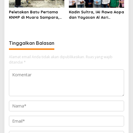
Peletakan Batu Pertama
Kadin Sultra, IAI Rawa Aopa
KNMP di Muara Sampara,
dan Yayasan Al Asri
Wabup Konawe Ajak Desa
Bersinergi Cetak Lulusan
Jemput Program Pusat
Siap Kerja
Tinggalkan Balasan
Alamat email Anda tidak akan dipublikasikan.
Ruas yang wajib
ditandai
*