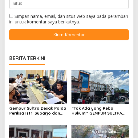
Simpan nama, email, dan situs web saya pada peramban
ini untuk komentar saya berikutnya.
BERITA TERKINI
Gempur Sultra Desak Polda
“Tak Ada yang Kebal
Periksa Istri Suparjo dan
Hukum!” GEMPUR SULTRA
Segera Tahan Tersangka
Geruduk Kantor Fajar S
Kasus Tambang Ilegal
Tanawali dan PT
Tadisangka, Siap Kuasai
Lahan Puuwatu