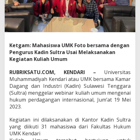
u
m
d
i
K
a
n
t
Ketgam: Mahasiswa UMK Foto bersama dengan
o
Pengurus Kadin Sultra Usai Melaksanakan
r
Kegiatan Kuliah Umum
K
a
d
RUBRIKSATU.COM, KENDARI –
Universitas
i
Muhammadiyah Kendari atau UMK bersama Kamar
n
Dagang dan Industri (Kadin) Sulawesi Tenggara
S
(Sultra) menggelar webinar kuliah umum mengenai
u
hukum perdagangan internasional, Jum’at 19 Mei
l
t
2023.
r
a
Kegiatan ini dilaksanakan di Kantor Kadin Sultra
yang diikuti 31 mahasiswa dari Fakultas Hukum
UMK Kendari