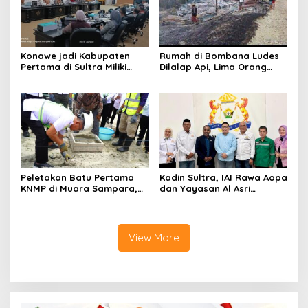
Konawe jadi Kabupaten
Rumah di Bombana Ludes
Pertama di Sultra Miliki
Dilalap Api, Lima Orang
Aplikasi Perpustakaan
Satu Keluarga Meninggal
Digital, DPRD Restui
Dunia
Anggaran Rp200 Juta
Peletakan Batu Pertama
Kadin Sultra, IAI Rawa Aopa
KNMP di Muara Sampara,
dan Yayasan Al Asri
Wabup Konawe Ajak Desa
Bersinergi Cetak Lulusan
Jemput Program Pusat
Siap Kerja
View More