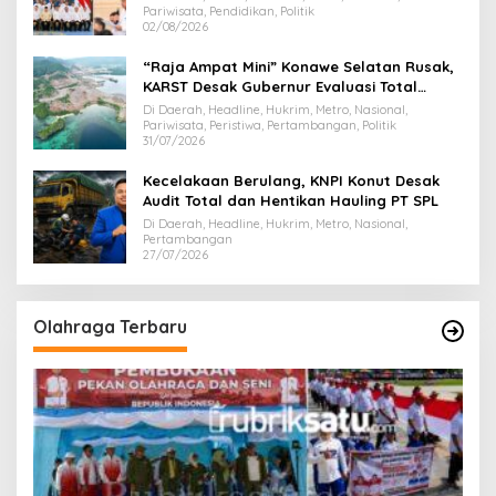
Pariwisata, Pendidikan, Politik
02/08/2026
“Raja Ampat Mini” Konawe Selatan Rusak,
KARST Desak Gubernur Evaluasi Total
Dispar Sultra
Di Daerah, Headline, Hukrim, Metro, Nasional,
Pariwisata, Peristiwa, Pertambangan, Politik
31/07/2026
Kecelakaan Berulang, KNPI Konut Desak
Audit Total dan Hentikan Hauling PT SPL
Di Daerah, Headline, Hukrim, Metro, Nasional,
Pertambangan
27/07/2026
Olahraga Terbaru