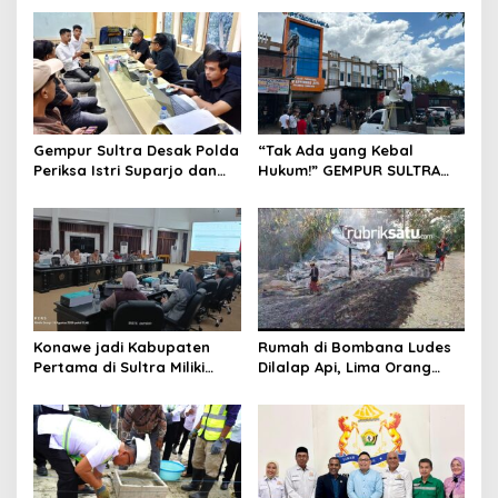
a
s
i
p
o
Gempur Sultra Desak Polda
“Tak Ada yang Kebal
s
Periksa Istri Suparjo dan
Hukum!” GEMPUR SULTRA
Segera Tahan Tersangka
Geruduk Kantor Fajar S
Kasus Tambang Ilegal
Tanawali dan PT
Tadisangka, Siap Kuasai
Lahan Puuwatu
Konawe jadi Kabupaten
Rumah di Bombana Ludes
Pertama di Sultra Miliki
Dilalap Api, Lima Orang
Aplikasi Perpustakaan
Satu Keluarga Meninggal
Digital, DPRD Restui
Dunia
Anggaran Rp200 Juta