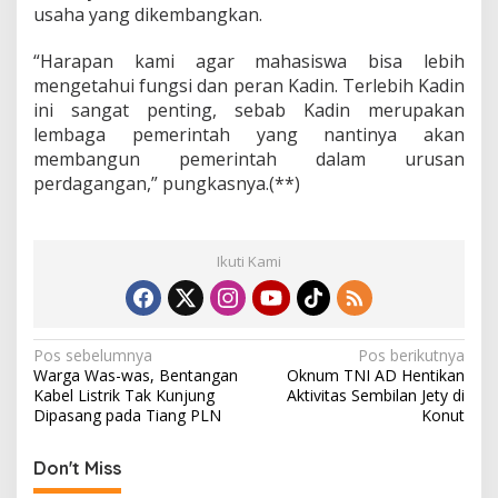
usaha yang dikembangkan.
“Harapan kami agar mahasiswa bisa lebih
mengetahui fungsi dan peran Kadin. Terlebih Kadin
ini sangat penting, sebab Kadin merupakan
lembaga pemerintah yang nantinya akan
membangun pemerintah dalam urusan
perdagangan,” pungkasnya.(**)
Ikuti Kami
N
Pos sebelumnya
Pos berikutnya
Warga Was-was, Bentangan
Oknum TNI AD Hentikan
a
Kabel Listrik Tak Kunjung
Aktivitas Sembilan Jety di
v
Dipasang pada Tiang PLN
Konut
i
Don't Miss
g