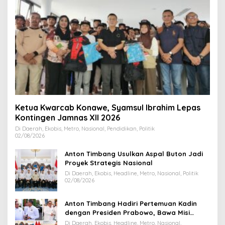
Ketua Kwarcab Konawe, Syamsul Ibrahim Lepas
Kontingen Jamnas XII 2026
Di Daerah, Ekobis, Metro, Nasional, Pendidikan, Politik
02/08/2026
Anton Timbang Usulkan Aspal Buton Jadi
Proyek Strategis Nasional
Di Daerah, Ekobis, Headline, Metro, Nasional, Politik
02/08/2026
Anton Timbang Hadiri Pertemuan Kadin
dengan Presiden Prabowo, Bawa Misi
Majukan Ekonomi Sultra
Di Daerah, Ekobis, Headline, Metro, Nasional,