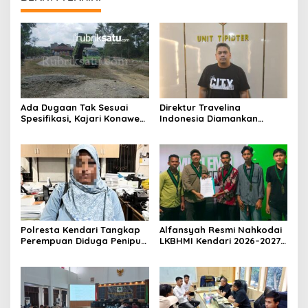
Ada Dugaan Tak Sesuai
Direktur Travelina
Spesifikasi, Kajari Konawe
Indonesia Diamankan
Minta Proyek Pagar
Polresta Kendari, Kasus
Rupbasan Rp1,9 Miliar
Penelantaran Jemaah
Dihentikan
Umrah Masuk Babak Baru
Polresta Kendari Tangkap
Alfansyah Resmi Nahkodai
Perempuan Diduga Penipu
LKBHMI Kendari 2026–2027,
Proyek, Korban Rugi
Bidik Penguatan Advokasi
Rp588,1 Juta
Hukum