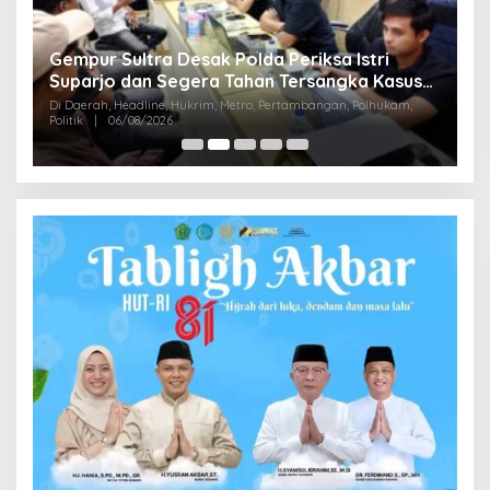
Gempur Sultra Desak Polda Periksa Istri
,9
B
Suparjo dan Segera Tahan Tersangka Kasus
M
Tambang Ilegal
Di Daerah, Headline, Hukrim, Metro, Pertambangan, Polhukam,
D
Politik
|
06/08/2026
Di 