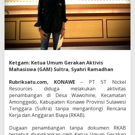
R
K
A
B
,
A
P
H
D
i
m
Ketgam: Ketua Umum Gerakan Aktivis
i
Mahasiswa (GAM) Sultra, Syahri Ramadhan
n
t
a
Rubriksatu.com, KONAWE
– PT ST Nickel
P
Resources diduga melakukan aktivitas
e
penambangan di Desa Wawohine, Kecamatan
r
Amonggedo, Kabupaten Konawe Provinsi Sulawesi
i
k
Tenggara (Sultra) tanpa mengantongi Rencana
s
Kerja dan Anggaran Biaya (RKAB).
a
D
Dugaan penambangan tanpa dokumen RKAB
i
tersebut diungkapkan oleh Ketua Umum Gerakan
r