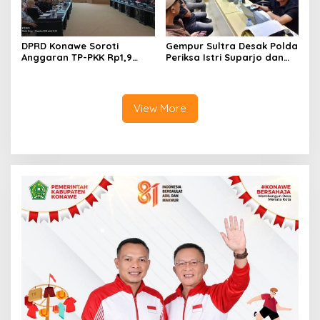
DPRD Konawe Soroti
Gempur Sultra Desak Polda
Anggaran TP-PKK Rp1,9
Periksa Istri Suparjo dan
Miliar, Jangan APBD Habis
Segera Tahan Tersangka
untuk Perjalanan Dinas
Kasus Tambang Ilegal
View More