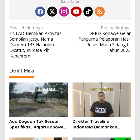
Ikuti Kami
N
Pos sebelumnya
Pos berikutnya
TNI AD Hentikan Aktivitas
DPRD Konawe Gelar
a
Sembilan Jetty, Nama
Paripurna Pelaporan Hasil
v
Danrem 143 Haluoleo
Reses Masa Sidang III
Dicatut, Ini Kata Plh
Tahun 2023
i
Kapenrem
g
Don't Miss
a
s
i
p
o
s
Ada Dugaan Tak Sesuai
Direktur Travelina
Spesifikasi, Kajari Konawe
Indonesia Diamankan
Minta Proyek Pagar
Polresta Kendari, Kasus
Rupbasan Rp1,9 Miliar
Penelantaran Jemaah