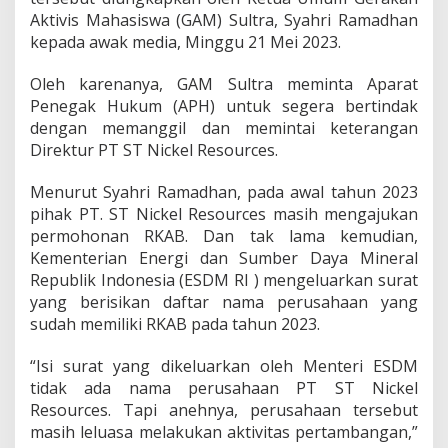
u
Aktivis Mahasiswa (GAM) Sultra, Syahri Ramadhan
t
kepada awak media, Minggu 21 Mei 2023.
P
T
Oleh karenanya, GAM Sultra meminta Aparat
S
Penegak Hukum (APH) untuk segera bertindak
T
N
dengan memanggil dan memintai keterangan
i
Direktur PT ST Nickel Resources.
c
k
Menurut Syahri Ramadhan, pada awal tahun 2023
e
pihak PT. ST Nickel Resources masih mengajukan
l
R
permohonan RKAB. Dan tak lama kemudian,
e
Kementerian Energi dan Sumber Daya Mineral
s
Republik Indonesia (ESDM RI ) mengeluarkan surat
o
yang berisikan daftar nama perusahaan yang
u
r
sudah memiliki RKAB pada tahun 2023.
c
e
“Isi surat yang dikeluarkan oleh Menteri ESDM
s
tidak ada nama perusahaan PT ST Nickel
Resources. Tapi anehnya, perusahaan tersebut
masih leluasa melakukan aktivitas pertambangan,”