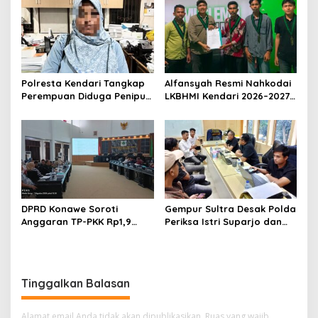
Dihentikan
Umrah Masuk Babak Baru
Polresta Kendari Tangkap
Alfansyah Resmi Nahkodai
Perempuan Diduga Penipu
LKBHMI Kendari 2026–2027,
Proyek, Korban Rugi
Bidik Penguatan Advokasi
Rp588,1 Juta
Hukum
DPRD Konawe Soroti
Gempur Sultra Desak Polda
Anggaran TP-PKK Rp1,9
Periksa Istri Suparjo dan
Miliar, Jangan APBD Habis
Segera Tahan Tersangka
untuk Perjalanan Dinas
Kasus Tambang Ilegal
Tinggalkan Balasan
Alamat email Anda tidak akan dipublikasikan.
Ruas yang wajib