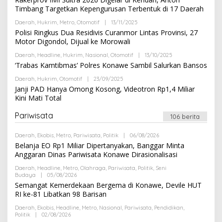
E
E
Timbang Targetkan Kepengurusan Terbentuk di 17 Daerah
D
H
A
R
K
Daerah
,
Hukrim
,
Metro
,
Otomotif
|
13/11/2025
O
E
S
L
Polisi Ringkus Dua Residivis Curanmor Lintas Provinsi, 27
D
I
E
A
Motor Digondol, Dijual ke Morowali
H
K
R
S
Daerah
,
Headline
,
Hukrim
,
Nasional
,
Otomotif
|
13/10/2025
O
E
I
L
‘Trabas Kamtibmas’ Polres Konawe Sambil Salurkan Bansos
D
E
A
H
K
Daerah
,
Hukrim
,
Otomotif
|
23/09/2025
O
R
S
L
Janji PAD Hanya Omong Kosong, Videotron Rp1,4 Miliar
E
I
E
Kini Mati Total
D
H
A
R
K
E
Pariwisata
106 berita
S
D
I
A
K
Daerah
,
Ekobis
,
Metro
,
Pariwisata
,
Politik
|
06/08/2026
O
S
L
Belanja EO Rp1 Miliar Dipertanyakan, Banggar Minta
I
E
Anggaran Dinas Pariwisata Konawe Dirasionalisasi
H
R
Daerah
,
Headline
,
Metro
,
Olahraga
,
Pariwisata
,
Politik
,
Seni
E
Budaya
|
05/08/2026
O
D
L
Semangat Kemerdekaan Bergema di Konawe, Devile HUT
A
E
K
RI ke-81 Libatkan 98 Barisan
H
S
R
I
Daerah
,
Ekobis
,
Headline
,
Metro
,
Nasional
,
Pariwisata
,
Pendidikan
,
E
Politik
|
02/08/2026
O
D
L