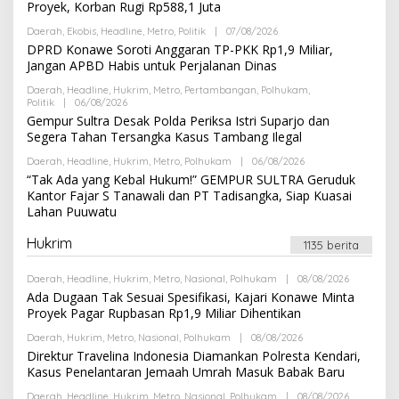
A
Proyek, Korban Rugi Rp588,1 Juta
H
K
R
S
Daerah
,
Ekobis
,
Headline
,
Metro
,
Politik
|
07/08/2026
O
E
I
L
DPRD Konawe Soroti Anggaran TP-PKK Rp1,9 Miliar,
D
E
A
Jangan APBD Habis untuk Perjalanan Dinas
H
K
R
S
Daerah
,
Headline
,
Hukrim
,
Metro
,
Pertambangan
,
Polhukam
,
E
I
Politik
|
06/08/2026
O
D
L
Gempur Sultra Desak Polda Periksa Istri Suparjo dan
A
E
K
Segera Tahan Tersangka Kasus Tambang Ilegal
H
S
R
I
Daerah
,
Headline
,
Hukrim
,
Metro
,
Polhukam
|
06/08/2026
O
E
L
“Tak Ada yang Kebal Hukum!” GEMPUR SULTRA Geruduk
D
E
A
Kantor Fajar S Tanawali dan PT Tadisangka, Siap Kuasai
H
K
Lahan Puuwatu
R
S
E
I
D
Hukrim
1135 berita
A
K
S
Daerah
,
Headline
,
Hukrim
,
Metro
,
Nasional
,
Polhukam
|
08/08/2026
O
I
L
Ada Dugaan Tak Sesuai Spesifikasi, Kajari Konawe Minta
E
Proyek Pagar Rupbasan Rp1,9 Miliar Dihentikan
H
R
Daerah
,
Hukrim
,
Metro
,
Nasional
,
Polhukam
|
08/08/2026
O
E
L
Direktur Travelina Indonesia Diamankan Polresta Kendari,
D
E
A
Kasus Penelantaran Jemaah Umrah Masuk Babak Baru
H
K
R
S
Daerah
,
Headline
,
Hukrim
,
Metro
,
Nasional
,
Polhukam
|
08/08/2026
O