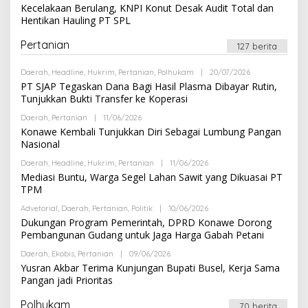
L
Kecelakaan Berulang, KNPI Konut Desak Audit Total dan
A
E
K
Hentikan Hauling PT SPL
H
S
R
I
E
Pertanian
127 berita
D
A
K
Daerah
,
Headline
,
Hukrim
,
Pertanian
,
Polhukam
|
20/07/2026
O
S
L
PT SJAP Tegaskan Dana Bagi Hasil Plasma Dibayar Rutin,
I
E
Tunjukkan Bukti Transfer ke Koperasi
H
R
Daerah
,
Pertanian
|
11/06/2026
O
E
L
Konawe Kembali Tunjukkan Diri Sebagai Lumbung Pangan
D
E
A
Nasional
H
K
R
S
Daerah
,
Headline
,
Hukrim
,
Pertanian
|
11/06/2026
O
E
I
L
Mediasi Buntu, Warga Segel Lahan Sawit yang Dikuasai PT
D
E
A
TPM
H
K
R
S
Advetorial
,
Daerah
,
Pertanian
,
Politik
|
10/06/2026
O
E
I
L
Dukungan Program Pemerintah, DPRD Konawe Dorong
D
E
A
Pembangunan Gudang untuk Jaga Harga Gabah Petani
H
K
R
S
Daerah
,
Ekobis
,
Pertanian
|
09/06/2026
O
E
I
L
Yusran Akbar Terima Kunjungan Bupati Busel, Kerja Sama
D
E
A
Pangan jadi Prioritas
H
K
R
S
E
Polhukam
I
70 berita