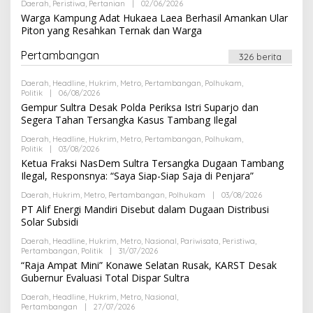
Daerah
,
Peristiwa
,
Pertanian
|
02/06/2026
O
E
I
L
Warga Kampung Adat Hukaea Laea Berhasil Amankan Ular
D
E
A
Piton yang Resahkan Ternak dan Warga
H
K
R
S
E
Pertambangan
I
326 berita
D
A
K
Daerah
,
Headline
,
Hukrim
,
Metro
,
Pertambangan
,
Polhukam
,
S
Politik
|
06/08/2026
O
I
L
Gempur Sultra Desak Polda Periksa Istri Suparjo dan
E
Segera Tahan Tersangka Kasus Tambang Ilegal
H
R
Daerah
,
Headline
,
Hukrim
,
Metro
,
Pertambangan
,
Polhukam
,
E
Politik
|
03/08/2026
O
D
L
Ketua Fraksi NasDem Sultra Tersangka Dugaan Tambang
A
E
K
Ilegal, Responsnya: “Saya Siap-Siap Saja di Penjara”
H
S
R
I
Daerah
,
Hukrim
,
Metro
,
Pertambangan
,
Polhukam
|
03/08/2026
O
E
L
PT Alif Energi Mandiri Disebut dalam Dugaan Distribusi
D
E
A
Solar Subsidi
H
K
R
S
Daerah
,
Headline
,
Hukrim
,
Metro
,
Nasional
,
Pariwisata
,
Peristiwa
,
E
I
Pertambangan
,
Politik
|
31/07/2026
O
D
L
“Raja Ampat Mini” Konawe Selatan Rusak, KARST Desak
A
E
K
Gubernur Evaluasi Total Dispar Sultra
H
S
R
I
Daerah
,
Headline
,
Hukrim
,
Metro
,
Nasional
,
E
Pertambangan
|
27/07/2026
O
D