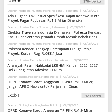
Daerah
I
2784 berita
D
A
K
Daerah
,
Headline
,
Hukrim
,
Metro
,
Nasional
,
Polhukam
|
08/08/2026
O
S
L
Ada Dugaan Tak Sesuai Spesifikasi, Kajari Konawe Minta
I
E
Proyek Pagar Rupbasan Rp1,9 Miliar Dihentikan
H
R
Daerah
,
Hukrim
,
Metro
,
Nasional
,
Polhukam
|
08/08/2026
O
E
L
Direktur Travelina Indonesia Diamankan Polresta Kendari,
D
E
A
Kasus Penelantaran Jemaah Umrah Masuk Babak Baru
H
K
R
S
Daerah
,
Headline
,
Hukrim
,
Metro
,
Nasional
,
Polhukam
|
08/08/2026
O
E
I
L
Polresta Kendari Tangkap Perempuan Diduga Penipu
D
E
A
Proyek, Korban Rugi Rp588,1 Juta
H
K
R
S
Daerah
,
Hukrim
,
Metro
,
Pendidikan
,
Polhukam
|
08/08/2026
O
E
I
L
Alfansyah Resmi Nahkodai LKBHMI Kendari 2026–2027,
D
E
A
Bidik Penguatan Advokasi Hukum
H
K
R
S
Daerah
,
Ekobis
,
Headline
,
Metro
,
Politik
|
07/08/2026
O
E
I
L
DPRD Konawe Soroti Anggaran TP-PKK Rp1,9 Miliar,
D
E
A
Jangan APBD Habis untuk Perjalanan Dinas
H
K
R
S
E
Ekobis
I
428 berita
D
A
K
Daerah
,
Ekobis
,
Headline
,
Metro
,
Politik
|
07/08/2026
O
S
L
DPRD Konawe Soroti Anggaran TP-PKK Rp1,9 Miliar,
I