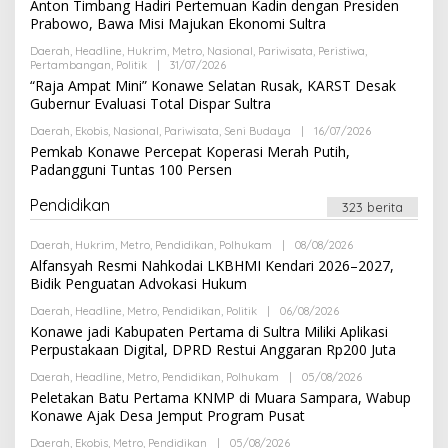
Anton Timbang Hadiri Pertemuan Kadin dengan Presiden
A
E
K
Prabowo, Bawa Misi Majukan Ekonomi Sultra
H
S
R
I
Daerah
,
Headline
,
Hukrim
,
Metro
,
Nasional
,
Pariwisata
,
Peristiwa
,
E
Pertambangan
,
Politik
|
31/07/2026
O
D
L
“Raja Ampat Mini” Konawe Selatan Rusak, KARST Desak
A
E
K
Gubernur Evaluasi Total Dispar Sultra
H
S
R
I
Daerah
,
Ekobis
,
Nasional
,
Pariwisata
,
Seni Budaya
|
16/07/2026
O
E
L
Pemkab Konawe Percepat Koperasi Merah Putih,
D
E
A
Padangguni Tuntas 100 Persen
H
K
R
S
E
Pendidikan
I
323 berita
D
A
K
Daerah
,
Hukrim
,
Metro
,
Pendidikan
,
Polhukam
|
08/08/2026
O
S
L
Alfansyah Resmi Nahkodai LKBHMI Kendari 2026–2027,
I
E
Bidik Penguatan Advokasi Hukum
H
R
Daerah
,
Headline
,
Metro
,
Pendidikan
,
Politik
|
06/08/2026
O
E
L
Konawe jadi Kabupaten Pertama di Sultra Miliki Aplikasi
D
E
A
Perpustakaan Digital, DPRD Restui Anggaran Rp200 Juta
H
K
R
S
Daerah
,
Headline
,
Metro
,
Pendidikan
,
Polhukam
|
05/08/2026
O
E
I
L
Peletakan Batu Pertama KNMP di Muara Sampara, Wabup
D
E
A
Konawe Ajak Desa Jemput Program Pusat
H
K
R
S
Daerah
,
Ekobis
,
Metro
,
Pendidikan
|
05/08/2026
O
E