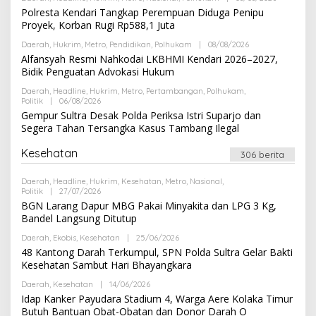
E
I
L
Polresta Kendari Tangkap Perempuan Diduga Penipu
D
E
A
Proyek, Korban Rugi Rp588,1 Juta
H
K
R
S
Daerah
,
Hukrim
,
Metro
,
Pendidikan
,
Polhukam
|
08/08/2026
O
E
I
L
Alfansyah Resmi Nahkodai LKBHMI Kendari 2026–2027,
D
E
A
Bidik Penguatan Advokasi Hukum
H
K
R
S
Daerah
,
Headline
,
Hukrim
,
Metro
,
Pertambangan
,
Polhukam
,
E
I
Politik
|
06/08/2026
O
D
L
Gempur Sultra Desak Polda Periksa Istri Suparjo dan
A
E
K
Segera Tahan Tersangka Kasus Tambang Ilegal
H
S
R
I
E
Kesehatan
306 berita
D
A
K
Daerah
,
Headline
,
Hukrim
,
Kesehatan
,
Metro
,
Nasional
,
S
Politik
|
27/07/2026
O
I
L
BGN Larang Dapur MBG Pakai Minyakita dan LPG 3 Kg,
E
Bandel Langsung Ditutup
H
R
Daerah
,
Ekobis
,
Kesehatan
|
25/06/2026
O
E
L
48 Kantong Darah Terkumpul, SPN Polda Sultra Gelar Bakti
D
E
A
Kesehatan Sambut Hari Bhayangkara
H
K
R
S
Daerah
,
Kesehatan
|
14/06/2026
O
E
I
L
Idap Kanker Payudara Stadium 4, Warga Aere Kolaka Timur
D
E
A
Butuh Bantuan Obat-Obatan dan Donor Darah O
H