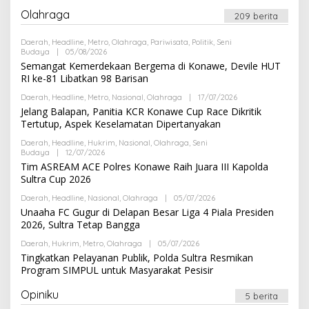
R
S
E
Olahraga
I
209 berita
D
A
K
Daerah
,
Headline
,
Metro
,
Olahraga
,
Pariwisata
,
Politik
,
Seni
S
Budaya
|
05/08/2026
O
I
L
Semangat Kemerdekaan Bergema di Konawe, Devile HUT
E
RI ke-81 Libatkan 98 Barisan
H
R
Daerah
,
Headline
,
Metro
,
Nasional
,
Olahraga
|
17/07/2026
O
E
L
Jelang Balapan, Panitia KCR Konawe Cup Race Dikritik
D
E
A
Tertutup, Aspek Keselamatan Dipertanyakan
H
K
R
S
Daerah
,
Headline
,
Hukrim
,
Nasional
,
Olahraga
,
Seni
E
I
Budaya
|
12/07/2026
O
D
L
Tim ASREAM ACE Polres Konawe Raih Juara III Kapolda
A
E
K
Sultra Cup 2026
H
S
R
I
Daerah
,
Headline
,
Nasional
,
Olahraga
|
05/07/2026
O
E
L
Unaaha FC Gugur di Delapan Besar Liga 4 Piala Presiden
D
E
A
2026, Sultra Tetap Bangga
H
K
R
S
Daerah
,
Hukrim
,
Metro
,
Olahraga
|
05/07/2026
O
E
I
L
Tingkatkan Pelayanan Publik, Polda Sultra Resmikan
D
E
A
Program SIMPUL untuk Masyarakat Pesisir
H
K
R
S
E
Opiniku
I
5 berita
D