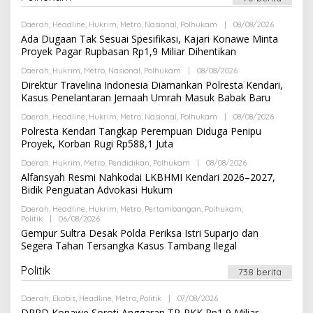
D
A
K
Daerah
,
Headline
,
Hukrim
,
Metro
,
Nasional
,
Polhukam
|
08/08/2026
O
S
L
Ada Dugaan Tak Sesuai Spesifikasi, Kajari Konawe Minta
I
E
Proyek Pagar Rupbasan Rp1,9 Miliar Dihentikan
H
R
Daerah
,
Hukrim
,
Metro
,
Nasional
,
Polhukam
|
08/08/2026
O
E
L
Direktur Travelina Indonesia Diamankan Polresta Kendari,
D
E
A
Kasus Penelantaran Jemaah Umrah Masuk Babak Baru
H
K
R
S
Daerah
,
Headline
,
Hukrim
,
Metro
,
Nasional
,
Polhukam
|
08/08/2026
O
E
I
L
Polresta Kendari Tangkap Perempuan Diduga Penipu
D
E
A
Proyek, Korban Rugi Rp588,1 Juta
H
K
R
S
Daerah
,
Hukrim
,
Metro
,
Pendidikan
,
Polhukam
|
08/08/2026
O
E
I
L
Alfansyah Resmi Nahkodai LKBHMI Kendari 2026–2027,
D
E
A
Bidik Penguatan Advokasi Hukum
H
K
R
S
Daerah
,
Headline
,
Hukrim
,
Metro
,
Pertambangan
,
Polhukam
,
E
I
Politik
|
06/08/2026
O
D
L
Gempur Sultra Desak Polda Periksa Istri Suparjo dan
A
E
K
Segera Tahan Tersangka Kasus Tambang Ilegal
H
S
R
I
E
Politik
738 berita
D
A
K
Daerah
,
Ekobis
,
Headline
,
Metro
,
Politik
|
07/08/2026
O
S
L
DPRD Konawe Soroti Anggaran TP-PKK Rp1,9 Miliar,