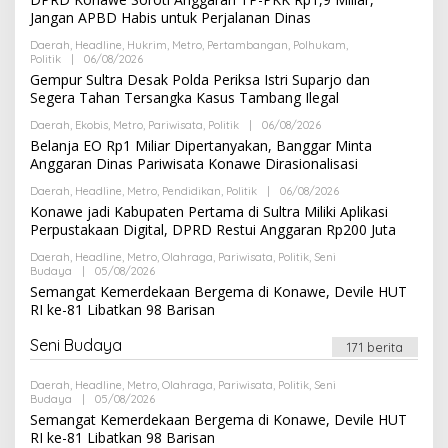
I
E
Jangan APBD Habis untuk Perjalanan Dinas
H
R
Daerah
,
Headline
,
Hukrim
,
Metro
,
Pertambangan
,
Polhukam
,
E
Politik
|
06/08/2026
O
D
L
Gempur Sultra Desak Polda Periksa Istri Suparjo dan
A
E
K
Segera Tahan Tersangka Kasus Tambang Ilegal
H
S
R
I
Daerah
,
Ekobis
,
Metro
,
Pariwisata
,
Politik
|
06/08/2026
O
E
L
Belanja EO Rp1 Miliar Dipertanyakan, Banggar Minta
D
E
A
Anggaran Dinas Pariwisata Konawe Dirasionalisasi
H
K
R
S
Daerah
,
Headline
,
Metro
,
Pendidikan
,
Politik
|
06/08/2026
O
E
I
L
Konawe jadi Kabupaten Pertama di Sultra Miliki Aplikasi
D
E
A
Perpustakaan Digital, DPRD Restui Anggaran Rp200 Juta
H
K
R
S
Daerah
,
Headline
,
Metro
,
Olahraga
,
Pariwisata
,
Politik
,
Seni
E
I
Budaya
|
05/08/2026
O
D
L
Semangat Kemerdekaan Bergema di Konawe, Devile HUT
A
E
K
RI ke-81 Libatkan 98 Barisan
H
S
R
I
E
Seni Budaya
171 berita
D
A
K
Daerah
,
Headline
,
Metro
,
Olahraga
,
Pariwisata
,
Politik
,
Seni
S
Budaya
|
05/08/2026
O
I
L
Semangat Kemerdekaan Bergema di Konawe, Devile HUT
E
RI ke-81 Libatkan 98 Barisan
H