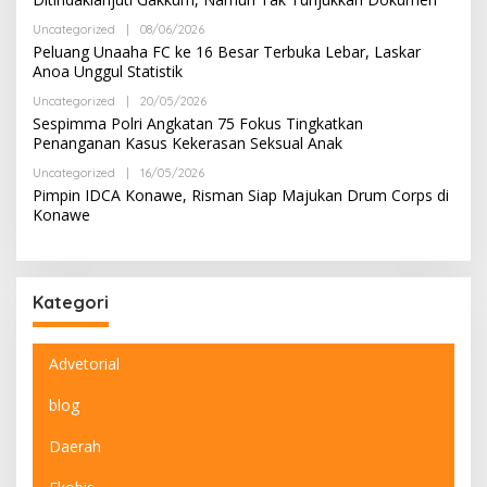
H
K
R
S
Uncategorized
|
08/06/2026
O
E
I
L
Peluang Unaaha FC ke 16 Besar Terbuka Lebar, Laskar
D
E
A
Anoa Unggul Statistik
H
K
R
S
Uncategorized
|
20/05/2026
O
E
I
L
Sespimma Polri Angkatan 75 Fokus Tingkatkan
D
E
A
Penanganan Kasus Kekerasan Seksual Anak
H
K
R
S
Uncategorized
|
16/05/2026
O
E
I
L
Pimpin IDCA Konawe, Risman Siap Majukan Drum Corps di
D
E
A
Konawe
H
K
R
S
E
I
D
A
K
Kategori
S
I
Advetorial
blog
Daerah