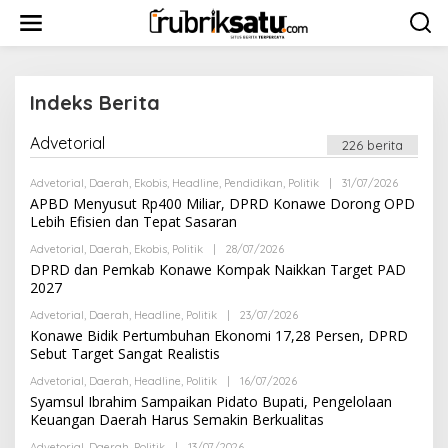
L
e
w
a
t
i
Indeks Berita
k
e
Advetorial
226 berita
|
k
1
o
9
Advetorial
,
Daerah
,
Ekobis
,
Headline
,
Pendidikan
,
Politik
|
31/07/2026
O
n
/
L
APBD Menyusut Rp400 Miliar, DPRD Konawe Dorong OPD
0
t
E
2
Lebih Efisien dan Tepat Sasaran
e
H
/
R
n
2
Advetorial
,
Daerah
,
Ekobis
,
Politik
|
28/07/2026
O
E
0
L
DPRD dan Pemkab Konawe Kompak Naikkan Target PAD
D
1
E
A
2027
8
H
K
O
R
S
L
Advetorial
,
Daerah
,
Headline
,
Politik
|
23/07/2026
O
E
I
E
L
Konawe Bidik Pertumbuhan Ekonomi 17,28 Persen, DPRD
D
H
E
A
Sebut Target Sangat Realistis
H
K
R
S
Advetorial
,
Daerah
,
Headline
,
Politik
|
16/07/2026
O
E
I
L
Syamsul Ibrahim Sampaikan Pidato Bupati, Pengelolaan
D
E
A
Keuangan Daerah Harus Semakin Berkualitas
H
K
R
S
Advetorial
,
Daerah
,
Politik
|
13/07/2026
O