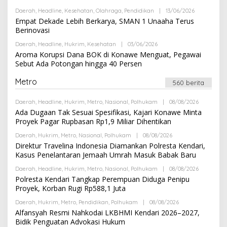
K
R
S
Daerah
,
Headline
,
Kesehatan
,
Olahraga
,
Pendidikan
|
13/06/2026
O
E
I
L
Empat Dekade Lebih Berkarya, SMAN 1 Unaaha Terus
D
E
A
Berinovasi
H
K
R
S
Daerah
,
Headline
,
Hukrim
,
Kesehatan
|
03/06/2026
O
E
I
L
Aroma Korupsi Dana BOK di Konawe Menguat, Pegawai
D
E
A
Sebut Ada Potongan hingga 40 Persen
H
K
R
S
E
Metro
I
560 berita
D
A
K
Daerah
,
Headline
,
Hukrim
,
Metro
,
Nasional
,
Polhukam
|
08/08/2026
O
S
L
Ada Dugaan Tak Sesuai Spesifikasi, Kajari Konawe Minta
I
E
Proyek Pagar Rupbasan Rp1,9 Miliar Dihentikan
H
R
Daerah
,
Hukrim
,
Metro
,
Nasional
,
Polhukam
|
08/08/2026
O
E
L
Direktur Travelina Indonesia Diamankan Polresta Kendari,
D
E
A
Kasus Penelantaran Jemaah Umrah Masuk Babak Baru
H
K
R
S
Daerah
,
Headline
,
Hukrim
,
Metro
,
Nasional
,
Polhukam
|
08/08/2026
O
E
I
L
Polresta Kendari Tangkap Perempuan Diduga Penipu
D
E
A
Proyek, Korban Rugi Rp588,1 Juta
H
K
R
S
Daerah
,
Hukrim
,
Metro
,
Pendidikan
,
Polhukam
|
08/08/2026
O
E
I
L
Alfansyah Resmi Nahkodai LKBHMI Kendari 2026–2027,
D
E
A
Bidik Penguatan Advokasi Hukum
H
K