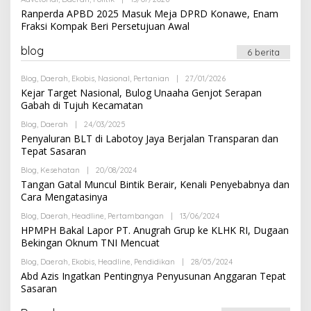
E
I
L
Ranperda APBD 2025 Masuk Meja DPRD Konawe, Enam
D
E
A
Fraksi Kompak Beri Persetujuan Awal
H
K
R
S
E
blog
I
6 berita
D
A
K
Blog
,
Daerah
,
Ekobis
,
Nasional
,
Pertanian
|
27/01/2026
O
S
L
Kejar Target Nasional, Bulog Unaaha Genjot Serapan
I
E
Gabah di Tujuh Kecamatan
H
R
Blog
,
Daerah
|
24/03/2025
O
E
L
Penyaluran BLT di Labotoy Jaya Berjalan Transparan dan
D
E
A
Tepat Sasaran
H
K
R
S
Blog
,
Kesehatan
|
20/08/2024
O
E
I
L
Tangan Gatal Muncul Bintik Berair, Kenali Penyebabnya dan
D
E
A
Cara Mengatasinya
H
K
R
S
Blog
,
Daerah
,
Headline
,
Pertambangan
|
13/06/2024
O
E
I
L
HPMPH Bakal Lapor PT. Anugrah Grup ke KLHK RI, Dugaan
D
E
A
Bekingan Oknum TNI Mencuat
H
K
R
S
Blog
,
Daerah
,
Ekobis
,
Headline
,
Pendidikan
|
28/05/2024
O
E
I
L
Abd Azis Ingatkan Pentingnya Penyusunan Anggaran Tepat
D
E
A
Sasaran
H
K
R
S
E