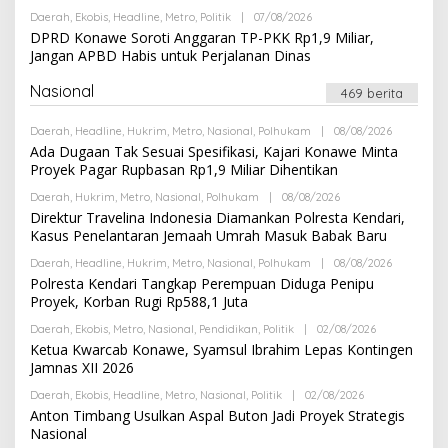
R
S
Daerah
,
Ekobis
,
Headline
,
Metro
,
Politik
|
07/08/2026
O
E
I
L
DPRD Konawe Soroti Anggaran TP-PKK Rp1,9 Miliar,
D
E
A
Jangan APBD Habis untuk Perjalanan Dinas
H
K
R
S
E
Nasional
I
469 berita
D
A
K
Daerah
,
Headline
,
Hukrim
,
Metro
,
Nasional
,
Polhukam
|
08/08/2026
O
S
L
Ada Dugaan Tak Sesuai Spesifikasi, Kajari Konawe Minta
I
E
Proyek Pagar Rupbasan Rp1,9 Miliar Dihentikan
H
R
Daerah
,
Hukrim
,
Metro
,
Nasional
,
Polhukam
|
08/08/2026
O
E
L
Direktur Travelina Indonesia Diamankan Polresta Kendari,
D
E
A
Kasus Penelantaran Jemaah Umrah Masuk Babak Baru
H
K
R
S
Daerah
,
Headline
,
Hukrim
,
Metro
,
Nasional
,
Polhukam
|
08/08/2026
O
E
I
L
Polresta Kendari Tangkap Perempuan Diduga Penipu
D
E
A
Proyek, Korban Rugi Rp588,1 Juta
H
K
R
S
Daerah
,
Ekobis
,
Metro
,
Nasional
,
Pendidikan
,
Politik
|
02/08/2026
O
E
I
L
Ketua Kwarcab Konawe, Syamsul Ibrahim Lepas Kontingen
D
E
A
Jamnas XII 2026
H
K
R
S
Daerah
,
Ekobis
,
Headline
,
Metro
,
Nasional
,
Politik
|
02/08/2026
O
E
I
L
Anton Timbang Usulkan Aspal Buton Jadi Proyek Strategis
D
E
A
Nasional
H
K