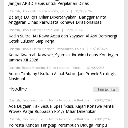
E
Jangan APBD Habis untuk Perjalanan Dinas
H
R
Daerah
,
Ekobis
,
Metro
,
Pariwisata
,
Politik
|
06/08/2026
O
E
L
Belanja EO Rp1 Miliar Dipertanyakan, Banggar Minta
D
E
A
Anggaran Dinas Pariwisata Konawe Dirasionalisasi
H
K
R
S
Daerah
,
Ekobis
,
Metro
,
Pendidikan
|
05/08/2026
O
E
I
L
Kadin Sultra, IAI Rawa Aopa dan Yayasan Al Asri Bersinergi
D
E
A
Cetak Lulusan Siap Kerja
H
K
R
S
Daerah
,
Ekobis
,
Metro
,
Nasional
,
Pendidikan
,
Politik
|
02/08/2026
O
E
I
L
Ketua Kwarcab Konawe, Syamsul Ibrahim Lepas Kontingen
D
E
A
Jamnas XII 2026
H
K
R
S
Daerah
,
Ekobis
,
Headline
,
Metro
,
Nasional
,
Politik
|
02/08/2026
O
E
I
L
Anton Timbang Usulkan Aspal Buton Jadi Proyek Strategis
D
E
A
Nasional
H
K
R
S
E
Headline
I
966 berita
D
A
K
Daerah
,
Headline
,
Hukrim
,
Metro
,
Nasional
,
Polhukam
|
08/08/2026
O
S
L
Ada Dugaan Tak Sesuai Spesifikasi, Kajari Konawe Minta
I
E
Proyek Pagar Rupbasan Rp1,9 Miliar Dihentikan
H
R
Daerah
,
Headline
,
Hukrim
,
Metro
,
Nasional
,
Polhukam
|
08/08/2026
O
E
L
Polresta Kendari Tangkap Perempuan Diduga Penipu
D
E