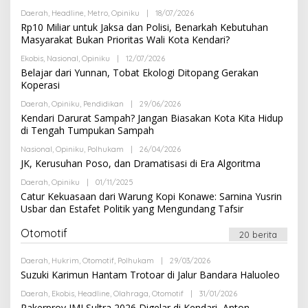
A
K
Daerah
,
Headline
,
Metro
,
Opiniku
|
18/07/2026
O
S
L
Rp10 Miliar untuk Jaksa dan Polisi, Benarkah Kebutuhan
I
E
Masyarakat Bukan Prioritas Wali Kota Kendari?
H
R
Ekobis
,
Nasional
,
Opiniku
|
12/07/2026
O
E
L
Belajar dari Yunnan, Tobat Ekologi Ditopang Gerakan
D
E
A
Koperasi
H
K
R
S
Daerah
,
Opiniku
,
Pendidikan
|
29/06/2026
O
E
I
L
Kendari Darurat Sampah? Jangan Biasakan Kota Kita Hidup
D
E
A
di Tengah Tumpukan Sampah
H
K
R
S
Nasional
,
Opiniku
,
Polhukam
|
26/04/2026
O
E
I
L
JK, Kerusuhan Poso, dan Dramatisasi di Era Algoritma
D
E
A
H
K
Daerah
,
Opiniku
|
01/11/2025
O
R
S
L
Catur Kekuasaan dari Warung Kopi Konawe: Sarnina Yusrin
E
I
E
Usbar dan Estafet Politik yang Mengundang Tafsir
D
H
A
R
K
E
Otomotif
20 berita
S
D
I
A
K
Daerah
,
Hukrim
,
Otomotif
,
Polhukam
|
29/03/2026
O
S
L
Suzuki Karimun Hantam Trotoar di Jalur Bandara Haluoleo
I
E
H
Daerah
,
Ekobis
,
Headline
,
Olahraga
,
Otomotif
|
31/01/2026
O
R
L
Rakerprov IMI Sultra 2026 Digelar di Kendari, Anton