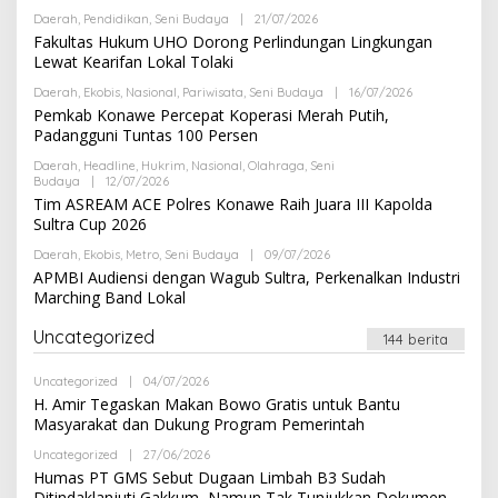
R
Daerah
,
Pendidikan
,
Seni Budaya
|
21/07/2026
O
E
L
Fakultas Hukum UHO Dorong Perlindungan Lingkungan
D
E
A
Lewat Kearifan Lokal Tolaki
H
K
R
S
Daerah
,
Ekobis
,
Nasional
,
Pariwisata
,
Seni Budaya
|
16/07/2026
O
E
I
L
Pemkab Konawe Percepat Koperasi Merah Putih,
D
E
A
Padangguni Tuntas 100 Persen
H
K
R
S
Daerah
,
Headline
,
Hukrim
,
Nasional
,
Olahraga
,
Seni
E
I
Budaya
|
12/07/2026
O
D
L
Tim ASREAM ACE Polres Konawe Raih Juara III Kapolda
A
E
K
Sultra Cup 2026
H
S
R
I
Daerah
,
Ekobis
,
Metro
,
Seni Budaya
|
09/07/2026
O
E
L
APMBI Audiensi dengan Wagub Sultra, Perkenalkan Industri
D
E
A
Marching Band Lokal
H
K
R
S
E
Uncategorized
I
144 berita
D
A
K
Uncategorized
|
04/07/2026
O
S
L
H. Amir Tegaskan Makan Bowo Gratis untuk Bantu
I
E
Masyarakat dan Dukung Program Pemerintah
H
R
Uncategorized
|
27/06/2026
O
E
L
Humas PT GMS Sebut Dugaan Limbah B3 Sudah
D
E
A
Ditindaklanjuti Gakkum, Namun Tak Tunjukkan Dokumen