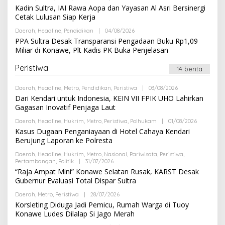
I
L
Kadin Sultra, IAI Rawa Aopa dan Yayasan Al Asri Bersinergi
D
E
A
Cetak Lulusan Siap Kerja
H
K
R
S
Daerah
,
Headline
,
Pendidikan
|
04/08/2026
O
E
I
L
PPA Sultra Desak Transparansi Pengadaan Buku Rp1,09
D
E
A
Miliar di Konawe, Plt Kadis PK Buka Penjelasan
H
K
R
S
E
Peristiwa
I
14 berita
D
A
K
Daerah
,
Headline
,
Metro
,
Pendidikan
,
Peristiwa
|
03/08/2026
O
S
L
Dari Kendari untuk Indonesia, KEIN VII FPIK UHO Lahirkan
I
E
Gagasan Inovatif Penjaga Laut
H
R
Daerah
,
Headline
,
Hukrim
,
Metro
,
Peristiwa
,
Polhukam
|
01/08/2026
O
E
L
Kasus Dugaan Penganiayaan di Hotel Cahaya Kendari
D
E
A
Berujung Laporan ke Polresta
H
K
R
S
Daerah
,
Headline
,
Hukrim
,
Metro
,
Nasional
,
Pariwisata
,
Peristiwa
,
E
I
Pertambangan
,
Politik
|
31/07/2026
O
D
L
“Raja Ampat Mini” Konawe Selatan Rusak, KARST Desak
A
E
K
Gubernur Evaluasi Total Dispar Sultra
H
S
R
I
Daerah
,
Metro
,
Peristiwa
|
28/07/2026
O
E
L
Korsleting Diduga Jadi Pemicu, Rumah Warga di Tuoy
D
E
A
Konawe Ludes Dilalap Si Jago Merah
H
K
R
S