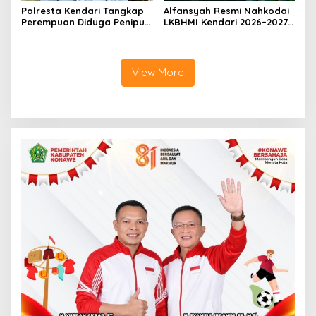
Polresta Kendari Tangkap
Alfansyah Resmi Nahkodai
Perempuan Diduga Penipu
LKBHMI Kendari 2026–2027,
Proyek, Korban Rugi
Bidik Penguatan Advokasi
Rp588,1 Juta
Hukum
View More