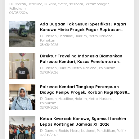
Di Daerah, Headline, Hukrim, Metro, Nasional, Pertambangan,
Polhukam
09/08/2026
Ada Dugaan Tak Sesuai Spesifikasi, Kajari
Konawe Minta Proyek Pagar Rupbasan
Rp1,9 Miliar Dihentikan
Di Daerah, Headline, Hukrim, Metro, Nasional,
Polhukam
08/08/2026
Direktur Travelina Indonesia Diamankan
Polresta Kendari, Kasus Penelantaran
Jemaah Umrah Masuk Babak Baru
Di Daerah, Hukrim, Metro, Nasional, Polhukam
08/08/2026
Polresta Kendari Tangkap Perempuan
Diduga Penipu Proyek, Korban Rugi Rp588,1
Juta
Di Daerah, Headline, Hukrim, Metro, Nasional,
Polhukam
08/08/2026
Ketua Kwarcab Konawe, Syamsul Ibrahim
Lepas Kontingen Jamnas XII 2026
Di Daerah, Ekobis, Metro, Nasional, Pendidikan, Politik
02/08/2026