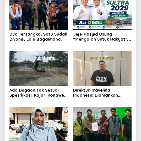
Dua Tersangka, Satu Sudah
Jeje-Rasyid Usung
Divonis, Lalu Bagaimana
“Mengolah untuk Rakyat”,
Nasib Anugrah Anca?
Bidik Arah Baru Sultra
Menuju 2029
Ada Dugaan Tak Sesuai
Direktur Travelina
Spesifikasi, Kajari Konawe
Indonesia Diamankan
Minta Proyek Pagar
Polresta Kendari, Kasus
Rupbasan Rp1,9 Miliar
Penelantaran Jemaah
Dihentikan
Umrah Masuk Babak Baru