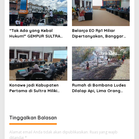
“Tak Ada yang Kebal
Belanja EO Rp1 Miliar
Hukum!” GEMPUR SULTRA
Dipertanyakan, Banggar
Geruduk Kantor Fajar S
Minta Anggaran Dinas
Tanawali dan PT
Pariwisata Konawe
Tadisangka, Siap Kuasai
Dirasionalisasi
Lahan Puuwatu
Konawe jadi Kabupaten
Rumah di Bombana Ludes
Pertama di Sultra Miliki
Dilalap Api, Lima Orang
Aplikasi Perpustakaan
Satu Keluarga Meninggal
Digital, DPRD Restui
Dunia
Anggaran Rp200 Juta
Tinggalkan Balasan
Alamat email Anda tidak akan dipublikasikan.
Ruas yang wajib
ditandai
*