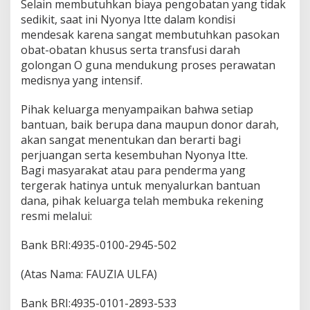
Selain membutuhkan biaya pengobatan yang tidak
d
sedikit, saat ini Nyonya Itte dalam kondisi
a
mendesak karena sangat membutuhkan pasokan
n
D
obat-obatan khusus serta transfusi darah
o
golongan O guna mendukung proses perawatan
n
medisnya yang intensif.
o
r
Pihak keluarga menyampaikan bahwa setiap
D
a
bantuan, baik berupa dana maupun donor darah,
r
akan sangat menentukan dan berarti bagi
a
perjuangan serta kesembuhan Nyonya Itte.
h
Bagi masyarakat atau para penderma yang
O
tergerak hatinya untuk menyalurkan bantuan
dana, pihak keluarga telah membuka rekening
resmi melalui:
Bank BRI:4935-0100-2945-502
(Atas Nama: FAUZIA ULFA)
Bank BRI:4935-0101-2893-533