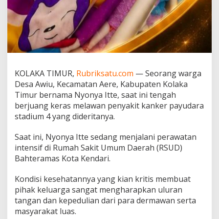
u
r
B
u
t
u
h
B
KOLAKA TIMUR,
Rubriksatu.com
— Seorang warga
a
Desa Awiu, Kecamatan Aere, Kabupaten Kolaka
n
Timur bernama Nyonya Itte, saat ini tengah
t
u
berjuang keras melawan penyakit kanker payudara
a
stadium 4 yang dideritanya.
n
O
Saat ini, Nyonya Itte sedang menjalani perawatan
b
intensif di Rumah Sakit Umum Daerah (RSUD)
a
t
Bahteramas Kota Kendari.
-
O
Kondisi kesehatannya yang kian kritis membuat
b
pihak keluarga sangat mengharapkan uluran
a
tangan dan kepedulian dari para dermawan serta
t
a
masyarakat luas.
n