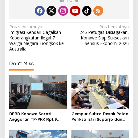
Ikuti Kami
N
Pos sebelumnya
Pos berikutnya
Imigrasi Kendari Gagalkan
246 Petugas Disiagakan,
a
Keberangkatan Ilegal 7
Konawe Siap Sukseskan
v
Warga Negara Tiongkok ke
Sensus Ekonomi 2026
Australia
i
g
Don't Miss
a
s
i
p
o
s
DPRD Konawe Soroti
Gempur Sultra Desak Polda
Anggaran TP-PKK Rp1,9
Periksa Istri Suparjo dan
Miliar, Jangan APBD Habis
Segera Tahan Tersangka
untuk Perjalanan Dinas
Kasus Tambang Ilegal