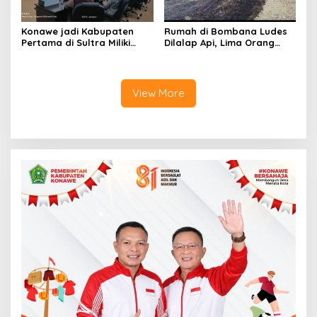
Konawe jadi Kabupaten
Rumah di Bombana Ludes
Pertama di Sultra Miliki
Dilalap Api, Lima Orang
Aplikasi Perpustakaan
Satu Keluarga Meninggal
Digital, DPRD Restui
Dunia
Anggaran Rp200 Juta
View More