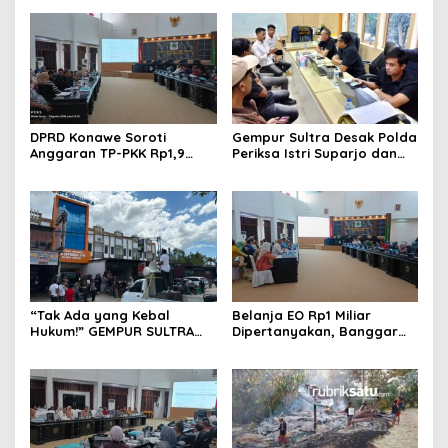
DPRD Konawe Soroti
Gempur Sultra Desak Polda
Anggaran TP-PKK Rp1,9
Periksa Istri Suparjo dan
Miliar, Jangan APBD Habis
Segera Tahan Tersangka
untuk Perjalanan Dinas
Kasus Tambang Ilegal
“Tak Ada yang Kebal
Belanja EO Rp1 Miliar
Hukum!” GEMPUR SULTRA
Dipertanyakan, Banggar
Geruduk Kantor Fajar S
Minta Anggaran Dinas
Tanawali dan PT
Pariwisata Konawe
Tadisangka, Siap Kuasai
Dirasionalisasi
Lahan Puuwatu