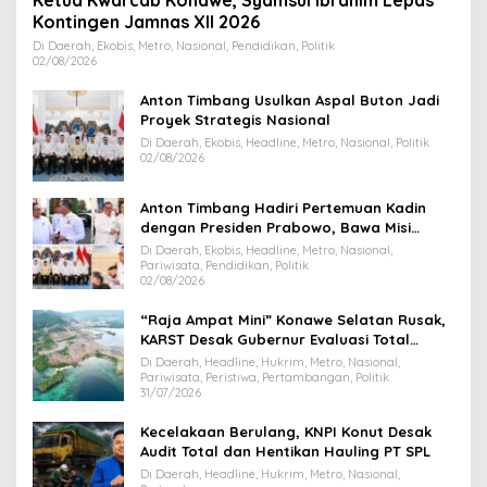
Kontingen Jamnas XII 2026
Di Daerah, Ekobis, Metro, Nasional, Pendidikan, Politik
02/08/2026
Anton Timbang Usulkan Aspal Buton Jadi
Proyek Strategis Nasional
Di Daerah, Ekobis, Headline, Metro, Nasional, Politik
02/08/2026
Anton Timbang Hadiri Pertemuan Kadin
dengan Presiden Prabowo, Bawa Misi
Majukan Ekonomi Sultra
Di Daerah, Ekobis, Headline, Metro, Nasional,
Pariwisata, Pendidikan, Politik
02/08/2026
“Raja Ampat Mini” Konawe Selatan Rusak,
KARST Desak Gubernur Evaluasi Total
Dispar Sultra
Di Daerah, Headline, Hukrim, Metro, Nasional,
Pariwisata, Peristiwa, Pertambangan, Politik
31/07/2026
Kecelakaan Berulang, KNPI Konut Desak
Audit Total dan Hentikan Hauling PT SPL
Di Daerah, Headline, Hukrim, Metro, Nasional,