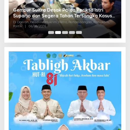
Gempur Sultra Desak Polda Periksa Istri
,9
B
Suparjo dan Segera Tahan Tersangka Kasus
M
Tambang Ilegal
Di Daerah, Headline, Hukrim, Metro, Pertambangan, Polhukam,
D
Politik
|
06/08/2026
Di 