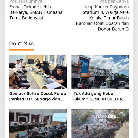
N
Pos sebelumnya
Pos berikutnya
Empat Dekade Lebih
Idap Kanker Payudara
a
Berkarya, SMAN 1 Unaaha
Stadium 4, Warga Aere
v
Terus Berinovasi
Kolaka Timur Butuh
Bantuan Obat-Obatan dan
i
Donor Darah O
g
Don't Miss
a
s
i
p
o
s
Gempur Sultra Desak Polda
“Tak Ada yang Kebal
Periksa Istri Suparjo dan
Hukum!” GEMPUR SULTRA
Segera Tahan Tersangka
Geruduk Kantor Fajar S
Kasus Tambang Ilegal
Tanawali dan PT
Tadisangka, Siap Kuasai
Lahan Puuwatu