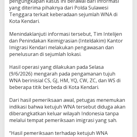
pengungkapan kasus ini berawal dari informasi
r
yang diterima pihaknya dari Polda Sulawesi
g
Tenggara terkait keberadaan sejumlah WNA di
a
Kota Kendari.
N
e
g
Menindaklanjuti informasi tersebut, Tim Intelijen
a
dan Penindakan Keimigrasian (Inteldakim) Kantor
r
Imigrasi Kendari melakukan pengawasan dan
a
penelusuran di sejumlah lokasi.
T
i
o
Hasil operasi yang dilakukan pada Selasa
n
(9/6/2026) mengarah pada pengamanan tujuh
g
WNA berinisial CS, GJ, HM, YQ, CW, ZC, dan WS di
k
beberapa titik berbeda di Kota Kendari.
o
k
k
Dari hasil pemeriksaan awal, petugas menemukan
e
indikasi bahwa ketujuh WNA tersebut diduga akan
A
diberangkatkan keluar wilayah Indonesia tanpa
u
melalui tempat pemeriksaan imigrasi yang sah.
s
t
r
“Hasil pemeriksaan terhadap ketujuh WNA
a