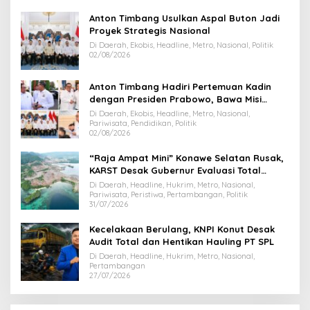
Anton Timbang Usulkan Aspal Buton Jadi
Proyek Strategis Nasional
Di Daerah, Ekobis, Headline, Metro, Nasional, Politik
02/08/2026
Anton Timbang Hadiri Pertemuan Kadin
dengan Presiden Prabowo, Bawa Misi
Majukan Ekonomi Sultra
Di Daerah, Ekobis, Headline, Metro, Nasional,
Pariwisata, Pendidikan, Politik
02/08/2026
“Raja Ampat Mini” Konawe Selatan Rusak,
KARST Desak Gubernur Evaluasi Total
Dispar Sultra
Di Daerah, Headline, Hukrim, Metro, Nasional,
Pariwisata, Peristiwa, Pertambangan, Politik
31/07/2026
Kecelakaan Berulang, KNPI Konut Desak
Audit Total dan Hentikan Hauling PT SPL
Di Daerah, Headline, Hukrim, Metro, Nasional,
Pertambangan
27/07/2026