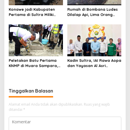
Konawe jadi Kabupaten
Rumah di Bombana Ludes
Pertama di Sultra Miliki
Dilalap Api, Lima Orang
Aplikasi Perpustakaan
Satu Keluarga Meninggal
Digital, DPRD Restui
Dunia
Anggaran Rp200 Juta
Peletakan Batu Pertama
Kadin Sultra, IAI Rawa Aopa
KNMP di Muara Sampara,
dan Yayasan Al Asri
Wabup Konawe Ajak Desa
Bersinergi Cetak Lulusan
Jemput Program Pusat
Siap Kerja
Tinggalkan Balasan
Alamat email Anda tidak akan dipublikasikan.
Ruas yang wajib
ditandai
*