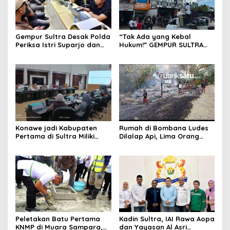
Gempur Sultra Desak Polda
“Tak Ada yang Kebal
Periksa Istri Suparjo dan
Hukum!” GEMPUR SULTRA
Segera Tahan Tersangka
Geruduk Kantor Fajar S
Kasus Tambang Ilegal
Tanawali dan PT
Tadisangka, Siap Kuasai
Lahan Puuwatu
Konawe jadi Kabupaten
Rumah di Bombana Ludes
Pertama di Sultra Miliki
Dilalap Api, Lima Orang
Aplikasi Perpustakaan
Satu Keluarga Meninggal
Digital, DPRD Restui
Dunia
Anggaran Rp200 Juta
Peletakan Batu Pertama
Kadin Sultra, IAI Rawa Aopa
KNMP di Muara Sampara,
dan Yayasan Al Asri