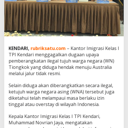
k
a
n
K
e
b
e
r
a
KENDARI,
rubriksatu.com
– Kantor Imigrasi Kelas I
n
TPI Kendari menggagalkan dugaan upaya
g
k
pemberangkatan ilegal tujuh warga negara (WN)
a
Tiongkok yang diduga hendak menuju Australia
t
melalui jalur tidak resmi.
a
n
Selain diduga akan diberangkatkan secara ilegal,
I
l
ketujuh warga negara asing (WNA) tersebut juga
e
diketahui telah melampaui masa berlaku izin
g
tinggal atau overstay di wilayah Indonesia.
a
l
Kepala Kantor Imigrasi Kelas I TPI Kendari,
7
W
Muhammad Novrian Jaya, mengatakan
a