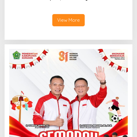
Wabup Konawe Ajak Desa
Bersinergi Cetak Lulusan
Jemput Program Pusat
Siap Kerja
View More