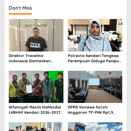
g
Don't Miss
a
s
i
p
o
s
Direktur Travelina
Polresta Kendari Tangkap
Indonesia Diamankan
Perempuan Diduga Penipu
Polresta Kendari, Kasus
Proyek, Korban Rugi
Penelantaran Jemaah
Rp588,1 Juta
Umrah Masuk Babak Baru
Alfansyah Resmi Nahkodai
DPRD Konawe Soroti
LKBHMI Kendari 2026–2027,
Anggaran TP-PKK Rp1,9
Bidik Penguatan Advokasi
Miliar, Jangan APBD Habis
Hukum
untuk Perjalanan Dinas