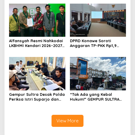
Penelantaran Jemaah
Rp588,1 Juta
Umrah Masuk Babak Baru
Alfansyah Resmi Nahkodai
DPRD Konawe Soroti
LKBHMI Kendari 2026–2027,
Anggaran TP-PKK Rp1,9
Bidik Penguatan Advokasi
Miliar, Jangan APBD Habis
Hukum
untuk Perjalanan Dinas
Gempur Sultra Desak Polda
“Tak Ada yang Kebal
Periksa Istri Suparjo dan
Hukum!” GEMPUR SULTRA
Segera Tahan Tersangka
Geruduk Kantor Fajar S
Kasus Tambang Ilegal
Tanawali dan PT
Tadisangka, Siap Kuasai
Lahan Puuwatu
View More