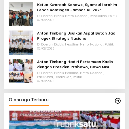
Ketua Kwarcab Konawe, Syamsul Ibrahim
Lepas Kontingen Jamnas XII 2026
Di Daerah, Ekobis, Metro, Nasional, Pendidikan, Politik
02/08/2026
Anton Timbang Usulkan Aspal Buton Jadi
Proyek Strategis Nasional
Di Daerah, Ekobis, Headline, Metro, Nasional, Politik
02/08/2026
Anton Timbang Hadiri Pertemuan Kadin
dengan Presiden Prabowo, Bawa Misi
Majukan Ekonomi Sultra
Di Daerah, Ekobis, Headline, Metro, Nasional,
Pariwisata, Pendidikan, Politik
02/08/2026
Olahraga Terbaru