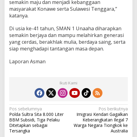
semakin maju dan menjadi kebanggaan
masyarakat Konawe serta Sulawesi Tenggara,”
katanya.
Di usia ke-41 tahun, SMAN 1 Unaaha diharapkan
semakin berjaya dan mampu melahirkan generasi
yang cerdas, berakhlak mulia, berdaya saing, serta
siap menghadapi tantangan masa depan.
Laporan Asman
Ikuti Kami
N
Pos sebelumnya
Pos berikutnya
Polda Sultra Sita 8.000 Liter
Imigrasi Kendari Gagalkan
a
BBM Subsidi, Tiga Pelaku
Keberangkatan Ilegal 7
v
Ditetapkan sebagai
Warga Negara Tiongkok ke
Tersangka
Australia
i