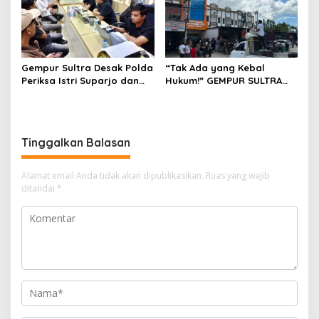
Gempur Sultra Desak Polda
“Tak Ada yang Kebal
Periksa Istri Suparjo dan
Hukum!” GEMPUR SULTRA
Segera Tahan Tersangka
Geruduk Kantor Fajar S
Kasus Tambang Ilegal
Tanawali dan PT
Tadisangka, Siap Kuasai
Lahan Puuwatu
Tinggalkan Balasan
Alamat email Anda tidak akan dipublikasikan.
Ruas yang wajib
ditandai
*