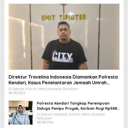
Direktur Travelina Indonesia Diamankan Polresta
Kendari, Kasus Penelantaran Jemaah Umrah
Masuk Babak Baru
Di Daerah, Hukrim, Metro, Nasional, Polhukam
08/08/2026
Polresta Kendari Tangkap Perempuan
Diduga Penipu Proyek, Korban Rugi Rp588,1
Juta
Di Daerah, Headline, Hukrim, Metro, Nasional,
Polhukam
08/08/2026