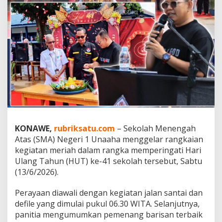
a
r
y
a
,
S
M
A
N
1
U
n
a
a
KONAWE,
rubriksatu.com
– Sekolah Menengah
h
Atas (SMA) Negeri 1 Unaaha menggelar rangkaian
a
T
kegiatan meriah dalam rangka memperingati Hari
e
Ulang Tahun (HUT) ke-41 sekolah tersebut, Sabtu
r
(13/6/2026).
u
s
Perayaan diawali dengan kegiatan jalan santai dan
B
e
defile yang dimulai pukul 06.30 WITA. Selanjutnya,
r
panitia mengumumkan pemenang barisan terbaik
i