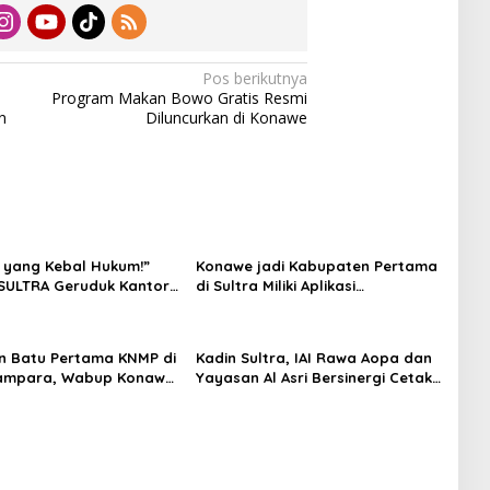
Pos berikutnya
Program Makan Bowo Gratis Resmi
n
Diluncurkan di Konawe
 yang Kebal Hukum!”
Konawe jadi Kabupaten Pertama
SULTRA Geruduk Kantor
di Sultra Miliki Aplikasi
Tanawali dan PT
Perpustakaan Digital, DPRD
ka, Siap Kuasai Lahan
Restui Anggaran Rp200 Juta
n Batu Pertama KNMP di
Kadin Sultra, IAI Rawa Aopa dan
ampara, Wabup Konawe
Yayasan Al Asri Bersinergi Cetak
a Jemput Program
Lulusan Siap Kerja