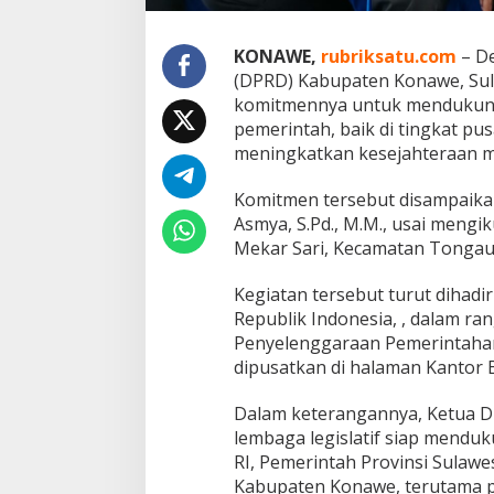
w
e
D
KONAWE,
rubriksatu.com
– De
o
(DPRD) Kabupaten Konawe, Su
r
komitmennya untuk mendukun
o
n
pemerintah, baik di tingkat p
g
meningkatkan kesejahteraan m
P
e
Komitmen tersebut disampaika
m
Asmya, S.Pd., M.M., usai mengi
b
a
Mekar Sari, Kecamatan Tongaun
n
g
Kegiatan tersebut turut dihadi
u
Republik Indonesia, , dalam r
n
Penyelenggaraan Pemerintaha
a
n
dipusatkan di halaman Kantor 
G
u
Dalam keterangannya, Ketua
d
lembaga legislatif siap mendu
a
RI, Pemerintah Provinsi Sulaw
n
g
Kabupaten Konawe, terutama 