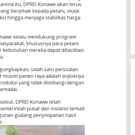
arena itu, DPRD Konawe akan terus
ang berpihak kepada petani, mulai
si hingga menjaga stabilitas harga
onawe selalu mendukung program
syarakat, khususnya para petani.
kebutuhan mereka dapat difasilitasi
a.
ngungkapkan, salah satu persoalan
at musim panen raya adalah anjloknya
produksi yang tidak diimbangi dengan
emadai.
rsebut, DPRD Konawe telah
merintah pusat dan instansi terkait
unan gudang penyimpanan hasil
e.