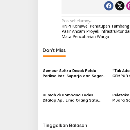
N
Pos sebelumnya
KNPI Konawe: Penutupan Tambang
a
Pasir Ancam Proyek Infrastruktur da
v
Mata Pencaharian Warga
i
Don't Miss
g
a
s
Gempur Sultra Desak Polda
“Tak Ada
Periksa Istri Suparjo dan Segera
GEMPUR 
i
Tahan Tersangka Kasus Tambang
Fajar S 
p
Ilegal
Tadisang
Puuwatu
o
Rumah di Bombana Ludes
Peletaka
Dilalap Api, Lima Orang Satu
Muara S
s
Keluarga Meninggal Dunia
Ajak Des
Pusat
Tinggalkan Balasan