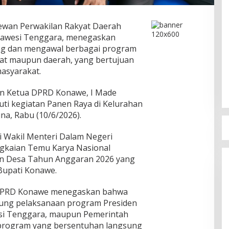
wan Perwakilan Rakyat Daerah
lawesi Tenggara, menegaskan
g dan mengawal berbagai program
usat maupun daerah, yang bertujuan
asyarakat.
n Ketua DPRD Konawe, I Made
kuti kegiatan Panen Raya di Kelurahan
a, Rabu (10/6/2026).
ri Wakil Menteri Dalam Negeri
angkaian Temu Karya Nasional
n Desa Tahun Anggaran 2026 yang
Bupati Konawe.
 DPRD Konawe menegaskan bahwa
kung pelaksanaan program Presiden
esi Tenggara, maupun Pemerintah
program yang bersentuhan langsung