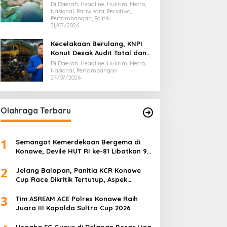
Gubernur Evaluasi Total
Di Daerah, Headline, Hukrim, Metro,
Dispar Sultra
Nasional, Pariwisata, Peristiwa,
Pertambangan, Politik
31/07/2026
Kecelakaan Berulang, KNPI
Konut Desak Audit Total dan
Hentikan Hauling PT SPL
Di Daerah, Headline, Hukrim, Metro,
Nasional, Pertambangan
27/07/2026
Olahraga Terbaru
1
Semangat Kemerdekaan Bergema di
Konawe, Devile HUT RI ke-81 Libatkan 98
Barisan
2
Jelang Balapan, Panitia KCR Konawe
Cup Race Dikritik Tertutup, Aspek
Keselamatan Dipertanyakan
3
Tim ASREAM ACE Polres Konawe Raih
Juara III Kapolda Sultra Cup 2026
Unaaha FC Gugur di Delapan Besar Liga