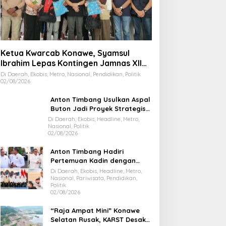
Ketua Kwarcab Konawe, Syamsul
Ibrahim Lepas Kontingen Jamnas XII
2026
Di Daerah, Ekobis, Metro, Nasional, Pendidikan, Politik
02/08/2026
Anton Timbang Usulkan Aspal
Buton Jadi Proyek Strategis
Nasional
Di Daerah, Ekobis, Headline, Metro,
Nasional, Politik
02/08/2026
Anton Timbang Hadiri
Pertemuan Kadin dengan
Presiden Prabowo, Bawa Misi
Di Daerah, Ekobis, Headline, Metro,
Majukan Ekonomi Sultra
Nasional, Pariwisata, Pendidikan,
Politik
02/08/2026
“Raja Ampat Mini” Konawe
Selatan Rusak, KARST Desak