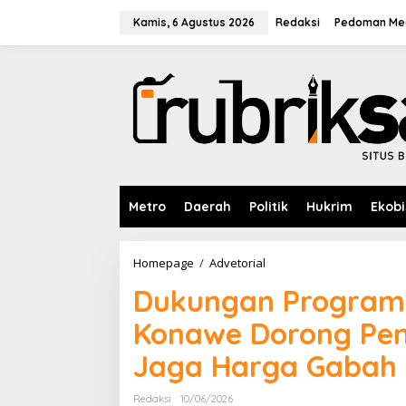
L
e
Kamis, 6 Agustus 2026
Redaksi
Pedoman Med
w
a
t
i
k
e
k
o
n
t
e
Metro
Daerah
Politik
Hukrim
Ekobi
n
Homepage
/
Advetorial
D
u
Dukungan Program
k
u
Konawe Dorong Pe
n
g
Jaga Harga Gabah 
a
n
P
Redaksi
10/06/2026