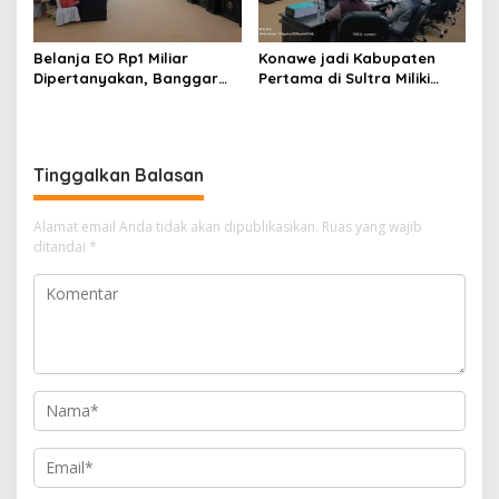
Belanja EO Rp1 Miliar
Konawe jadi Kabupaten
Dipertanyakan, Banggar
Pertama di Sultra Miliki
Minta Anggaran Dinas
Aplikasi Perpustakaan
Pariwisata Konawe
Digital, DPRD Restui
Dirasionalisasi
Anggaran Rp200 Juta
Tinggalkan Balasan
Alamat email Anda tidak akan dipublikasikan.
Ruas yang wajib
ditandai
*