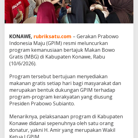
i
s
R
e
s
m
KONAWE,
rubriksatu.com
– Gerakan Prabowo
i
Indonesia Maju (GPIM) resmi meluncurkan
D
i
program kemanusiaan bertajuk Makan Bowo
l
Gratis (MBG) di Kabupaten Konawe, Rabu
u
(10/6/2026).
n
c
Program tersebut bertujuan menyediakan
u
r
makanan gratis setiap hari bagi masyarakat dan
k
merupakan bentuk dukungan GPIM terhadap
a
program-program kerakyatan yang diusung
n
Presiden Prabowo Subianto.
d
i
K
Menariknya, pelaksanaan program di Kabupaten
o
Konawe didanai sepenuhnya oleh satu orang
n
donatur, yakni H. Amir yang merupakan Wakil
a
Ketua I GPIM.
w