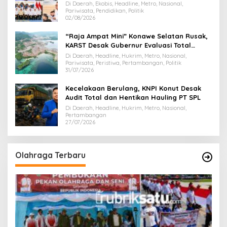
Majukan Ekonomi Sultra
Di Daerah, Ekobis, Headline, Metro, Nasional,
Pariwisata, Pendidikan, Politik
02/08/2026
“Raja Ampat Mini” Konawe Selatan Rusak,
KARST Desak Gubernur Evaluasi Total
Dispar Sultra
Di Daerah, Headline, Hukrim, Metro, Nasional,
Pariwisata, Peristiwa, Pertambangan, Politik
31/07/2026
Kecelakaan Berulang, KNPI Konut Desak
Audit Total dan Hentikan Hauling PT SPL
Di Daerah, Headline, Hukrim, Metro, Nasional,
Pertambangan
27/07/2026
Olahraga Terbaru