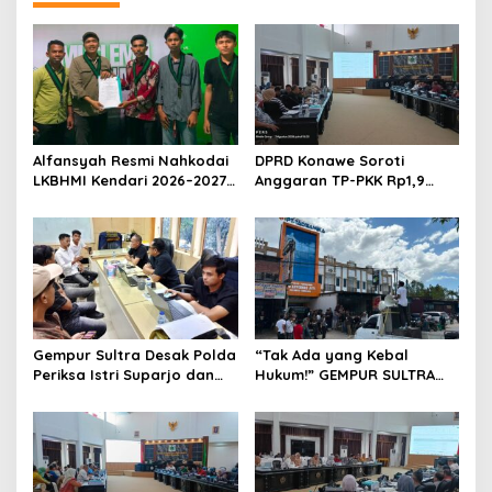
s
i
p
o
s
Alfansyah Resmi Nahkodai
DPRD Konawe Soroti
LKBHMI Kendari 2026–2027,
Anggaran TP-PKK Rp1,9
Bidik Penguatan Advokasi
Miliar, Jangan APBD Habis
Hukum
untuk Perjalanan Dinas
Gempur Sultra Desak Polda
“Tak Ada yang Kebal
Periksa Istri Suparjo dan
Hukum!” GEMPUR SULTRA
Segera Tahan Tersangka
Geruduk Kantor Fajar S
Kasus Tambang Ilegal
Tanawali dan PT
Tadisangka, Siap Kuasai
Lahan Puuwatu