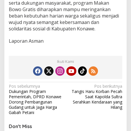
serta dukungan masyarakat, program Makan
Bowo Gratis diharapkan mampu meringankan
beban kebutuhan harian warga sekaligus menjadi
wujud nyata semangat kebersamaan dan
solidaritas sosial di Kabupaten Konawe.
Laporan Asman
Ikuti Kami
N
Pos sebelumnya
Pos berikutnya
Dukungan Program
Tangis Haru Korban Pecah
a
Pemerintah, DPRD Konawe
Saat Kapolda Sultra
v
Dorong Pembangunan
Serahkan Kendaraan yang
Gudang untuk Jaga Harga
Hilang
i
Gabah Petani
g
Don't Miss
a