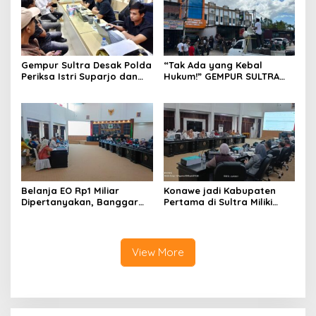
Gempur Sultra Desak Polda
“Tak Ada yang Kebal
Periksa Istri Suparjo dan
Hukum!” GEMPUR SULTRA
Segera Tahan Tersangka
Geruduk Kantor Fajar S
Kasus Tambang Ilegal
Tanawali dan PT
Tadisangka, Siap Kuasai
Lahan Puuwatu
Belanja EO Rp1 Miliar
Konawe jadi Kabupaten
Dipertanyakan, Banggar
Pertama di Sultra Miliki
Minta Anggaran Dinas
Aplikasi Perpustakaan
Pariwisata Konawe
Digital, DPRD Restui
Dirasionalisasi
Anggaran Rp200 Juta
View More