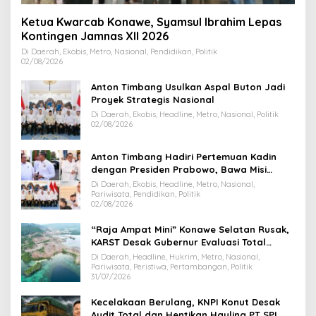
Ketua Kwarcab Konawe, Syamsul Ibrahim Lepas
Kontingen Jamnas XII 2026
Di Daerah, Ekobis, Metro, Nasional, Pendidikan, Politik
02/08/2026
Anton Timbang Usulkan Aspal Buton Jadi
Proyek Strategis Nasional
Di Daerah, Ekobis, Headline, Metro, Nasional, Politik
02/08/2026
Anton Timbang Hadiri Pertemuan Kadin
dengan Presiden Prabowo, Bawa Misi
Majukan Ekonomi Sultra
Di Daerah, Ekobis, Headline, Metro, Nasional,
Pariwisata, Pendidikan, Politik
02/08/2026
“Raja Ampat Mini” Konawe Selatan Rusak,
KARST Desak Gubernur Evaluasi Total
Dispar Sultra
Di Daerah, Headline, Hukrim, Metro, Nasional,
Pariwisata, Peristiwa, Pertambangan, Politik
31/07/2026
Kecelakaan Berulang, KNPI Konut Desak
Audit Total dan Hentikan Hauling PT SPL