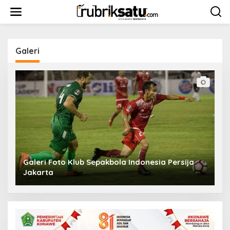
L
e
w
a
t
i
Galeri
k
e
k
o
n
t
e
n
Galeri Foto Klub Sepakbola Indonesia Persija
Jakarta