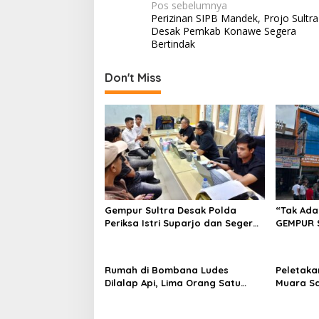
N
Pos sebelumnya
Perizinan SIPB Mandek, Projo Sultra
a
Desak Pemkab Konawe Segera
v
Bertindak
i
Don't Miss
g
a
s
i
p
o
s
Gempur Sultra Desak Polda
“Tak Ada
Periksa Istri Suparjo dan Segera
GEMPUR 
Tahan Tersangka Kasus Tambang
Fajar S 
Ilegal
Tadisang
Puuwatu
Rumah di Bombana Ludes
Peletaka
Dilalap Api, Lima Orang Satu
Muara S
Keluarga Meninggal Dunia
Ajak Des
Pusat