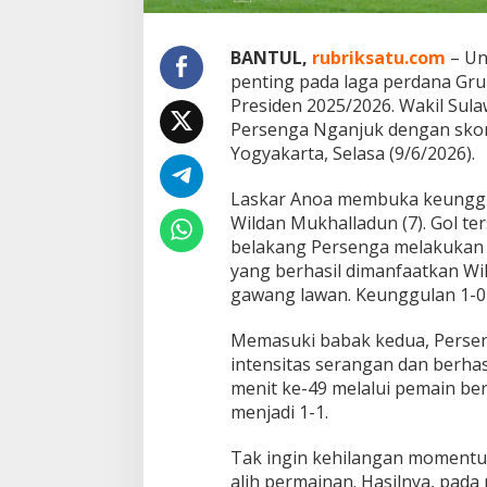
,
P
e
BANTUL,
rubriksatu.com
– Un
r
penting pada laga perdana Grup
s
Presiden 2025/2026. Wakil Su
a
i
Persenga Nganjuk dengan skor 
n
Yogyakarta, Selasa (9/6/2026).
g
a
Laskar Anoa membuka keunggul
n
Wildan Mukhalladun (7). Gol te
G
r
belakang Persenga melakukan k
u
yang berhasil dimanfaatkan W
p
gawang lawan. Keunggulan 1-0
T
K
Memasuki babak kedua, Perse
i
a
intensitas serangan dan berh
n
menit ke-49 melalui pemain b
S
menjadi 1-1.
e
n
Tak ingin kehilangan moment
g
i
alih permainan. Hasilnya, pad