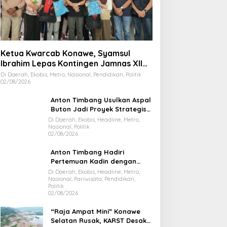
Ketua Kwarcab Konawe, Syamsul
Ibrahim Lepas Kontingen Jamnas XII
2026
Di Daerah, Ekobis, Metro, Nasional, Pendidikan, Politik
02/08/2026
Anton Timbang Usulkan Aspal
Buton Jadi Proyek Strategis
Nasional
Di Daerah, Ekobis, Headline, Metro,
Nasional, Politik
02/08/2026
Anton Timbang Hadiri
Pertemuan Kadin dengan
Presiden Prabowo, Bawa Misi
Di Daerah, Ekobis, Headline, Metro,
Nasional, Pariwisata, Pendidikan,
Majukan Ekonomi Sultra
Politik
02/08/2026
“Raja Ampat Mini” Konawe
Selatan Rusak, KARST Desak