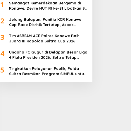
1
Semangat Kemerdekaan Bergema di
Konawe, Devile HUT RI ke-81 Libatkan 98
Barisan
2
Jelang Balapan, Panitia KCR Konawe
Cup Race Dikritik Tertutup, Aspek
Keselamatan Dipertanyakan
3
Tim ASREAM ACE Polres Konawe Raih
Juara III Kapolda Sultra Cup 2026
4
Unaaha FC Gugur di Delapan Besar Liga
4 Piala Presiden 2026, Sultra Tetap
Bangga
5
Tingkatkan Pelayanan Publik, Polda
Sultra Resmikan Program SIMPUL untuk
Masyarakat Pesisir