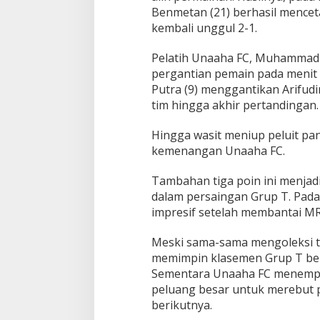
t
Benmetan (21) berhasil mence
kembali unggul 2-1.
Pelatih Unaaha FC, Muhammad
pergantian pemain pada menit
Putra (9) menggantikan Arifud
tim hingga akhir pertandingan.
Hingga wasit meniup peluit pan
kemenangan Unaaha FC.
Tambahan tiga poin ini menjad
dalam persaingan Grup T. Pada
impresif setelah membantai MR
Meski sama-sama mengoleksi t
memimpin klasemen Grup T berk
Sementara Unaaha FC menempel 
peluang besar untuk merebut 
berikutnya.