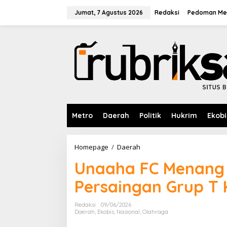
L
e
Jumat, 7 Agustus 2026
Redaksi
Pedoman Med
w
a
t
i
k
e
k
o
n
t
e
Metro
Daerah
Politik
Hukrim
Ekobi
n
Homepage
/
Daerah
U
n
Unaaha FC Menang 
a
a
Persaingan Grup T 
h
a
F
Redaksi
09/06/2026
C
Daerah
,
Ekobis
,
Nasional
,
Olahraga
M