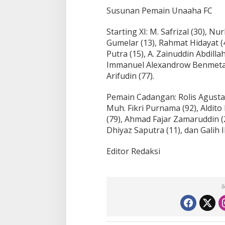
Susunan Pemain Unaaha FC
Starting XI: M. Safrizal (30), Nu
Gumelar (13), Rahmat Hidayat (4
Putra (15), A. Zainuddin Abdilla
Immanuel Alexandrow Benmetan 
Arifudin (77).
Pemain Cadangan: Rolis Agustam
Muh. Fikri Purnama (92), Aldit
(79), Ahmad Fajar Zamaruddin (
Dhiyaz Saputra (11), dan Galih I
Editor Redaksi
I