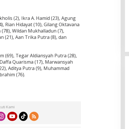
rkholis (2), Ikra A. Hamid (23), Agung
), Rian Hidayat (10), Gilang Oktavana
h (78), Wildan Mukhalladun (7),
(21), Aan Trika Putra (8), dan
 (69), Tegar Aldiansyah Putra (28),
o Daffa Quarisma (17), Marwansyah
22), Aditya Putra (9), Muhammad
brahim (76).
kuti Kami