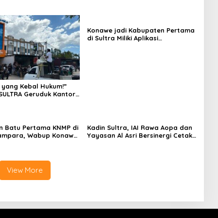
Konawe jadi Kabupaten Pertama
di Sultra Miliki Aplikasi
Perpustakaan Digital, DPRD
Restui Anggaran Rp200 Juta
 yang Kebal Hukum!”
SULTRA Geruduk Kantor
Tanawali dan PT
ka, Siap Kuasai Lahan
n Batu Pertama KNMP di
Kadin Sultra, IAI Rawa Aopa dan
ampara, Wabup Konawe
Yayasan Al Asri Bersinergi Cetak
a Jemput Program
Lulusan Siap Kerja
View More