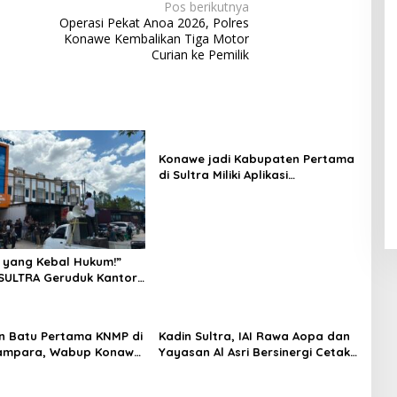
Pos berikutnya
Operasi Pekat Anoa 2026, Polres
Konawe Kembalikan Tiga Motor
Curian ke Pemilik
Konawe jadi Kabupaten Pertama
di Sultra Miliki Aplikasi
Perpustakaan Digital, DPRD
Restui Anggaran Rp200 Juta
 yang Kebal Hukum!”
SULTRA Geruduk Kantor
Tanawali dan PT
ka, Siap Kuasai Lahan
n Batu Pertama KNMP di
Kadin Sultra, IAI Rawa Aopa dan
ampara, Wabup Konawe
Yayasan Al Asri Bersinergi Cetak
a Jemput Program
Lulusan Siap Kerja