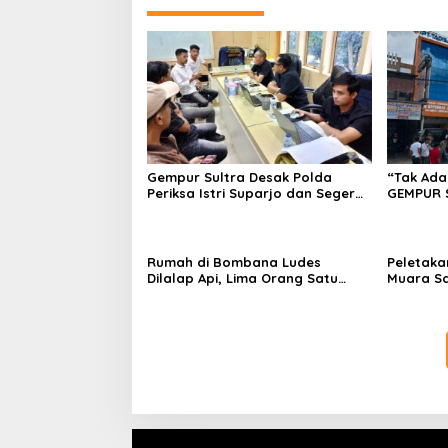
Gempur Sultra Desak Polda
“Tak Ada
Periksa Istri Suparjo dan Segera
GEMPUR 
Tahan Tersangka Kasus Tambang
Fajar S 
Ilegal
Tadisang
Puuwatu
Rumah di Bombana Ludes
Peletaka
Dilalap Api, Lima Orang Satu
Muara S
Keluarga Meninggal Dunia
Ajak Des
Pusat