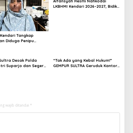
Alfansyah Resmi Nahkodai
LKBHMI Kendari 2026–2027, Bidik
Penguatan Advokasi Hukum
 Kendari Tangkap
n Diduga Penipu
Korban Rugi Rp588,1
ultra Desak Polda
“Tak Ada yang Kebal Hukum!”
stri Suparjo dan Segera
GEMPUR SULTRA Geruduk Kantor
ersangka Kasus Tambang
Fajar S Tanawali dan PT
Tadisangka, Siap Kuasai Lahan
Puuwatu
ng wajib ditandai
*