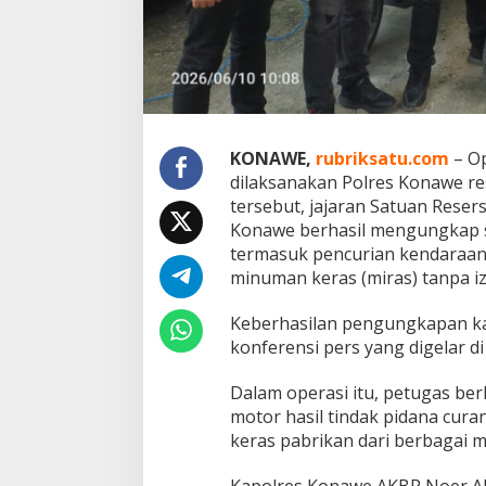
e
m
b
a
l
i
k
a
KONAWE,
rubriksatu.com
– Op
n
dilaksanakan Polres Konawe re
T
i
tersebut, jajaran Satuan Resers
g
Konawe berhasil mengungkap s
a
termasuk pencurian kendaraan
M
minuman keras (miras) tanpa iz
o
t
o
Keberhasilan pengungkapan ka
r
konferensi pers yang digelar d
C
u
Dalam operasi itu, petugas be
r
motor hasil tindak pidana cur
i
a
keras pabrikan dari berbagai m
n
k