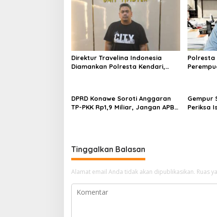
Direktur Travelina Indonesia
Polresta
Diamankan Polresta Kendari,
Perempua
Kasus Penelantaran Jemaah
Proyek, 
Umrah Masuk Babak Baru
Juta
DPRD Konawe Soroti Anggaran
Gempur S
TP-PKK Rp1,9 Miliar, Jangan APBD
Periksa I
Habis untuk Perjalanan Dinas
Tahan T
Ilegal
Tinggalkan Balasan
Alamat email Anda tidak akan dipublikasikan.
Ruas ya