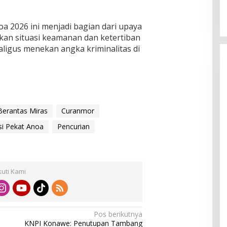
a 2026 ini menjadi bagian dari upaya
an situasi keamanan dan ketertiban
aligus menekan angka kriminalitas di
Berantas Miras
Curanmor
i Pekat Anoa
Pencurian
kuti Kami
Pos berikutnya
KNPI Konawe: Penutupan Tambang