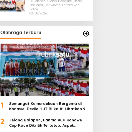
Presiden Prabowo, Bawa Misi
Di Daerah, Ekobis, Headline, Metro,
Majukan Ekonomi Sultra
Nasional, Pariwisata, Pendidikan,
Politik
02/08/2026
Olahraga Terbaru
1
Semangat Kemerdekaan Bergema di
Konawe, Devile HUT RI ke-81 Libatkan 98
Barisan
2
Jelang Balapan, Panitia KCR Konawe
Cup Race Dikritik Tertutup, Aspek
Keselamatan Dipertanyakan