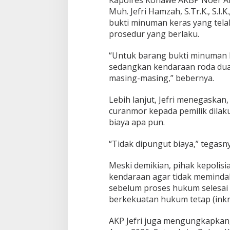
Kapolres Konawe AKBP Noer Alam
e
Muh. Jefri Hamzah, S.Tr.K., S.I
P
bukti minuman keras yang tela
e
m
prosedur yang berlaku.
i
l
“Untuk barang bukti minuman 
i
sedangkan kendaraan roda dua
k
masing-masing,” bebernya.
Lebih lanjut, Jefri menegaskan
curanmor kepada pemilik dilak
biaya apa pun.
“Tidak dipungut biaya,” tegasny
Meski demikian, pihak kepolis
kendaraan agar tidak meminda
sebelum proses hukum selesai
berkekuatan hukum tetap (inkr
AKP Jefri juga mengungkapkan