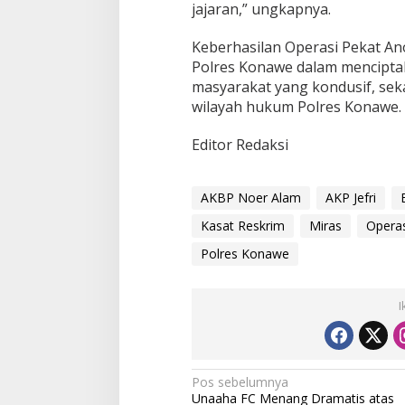
jajaran,” ungkapnya.
Keberhasilan Operasi Pekat Ano
Polres Konawe dalam menciptak
masyarakat yang kondusif, sek
wilayah hukum Polres Konawe.
Editor Redaksi
AKBP Noer Alam
AKP Jefri
Kasat Reskrim
Miras
Operas
Polres Konawe
I
N
Pos sebelumnya
Unaaha FC Menang Dramatis atas