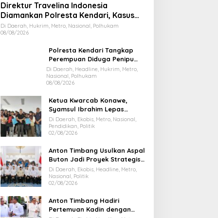
Direktur Travelina Indonesia
Diamankan Polresta Kendari, Kasus
Penelantaran Jemaah Umrah Masuk
Di Daerah, Hukrim, Metro, Nasional, Polhukam
08/08/2026
Babak Baru
Polresta Kendari Tangkap
Perempuan Diduga Penipu
Proyek, Korban Rugi Rp588,1
Di Daerah, Headline, Hukrim, Metro,
Nasional, Polhukam
Juta
08/08/2026
Ketua Kwarcab Konawe,
Syamsul Ibrahim Lepas
Kontingen Jamnas XII 2026
Di Daerah, Ekobis, Metro, Nasional,
Pendidikan, Politik
02/08/2026
Anton Timbang Usulkan Aspal
Buton Jadi Proyek Strategis
Nasional
Di Daerah, Ekobis, Headline, Metro,
Nasional, Politik
02/08/2026
Anton Timbang Hadiri
Pertemuan Kadin dengan