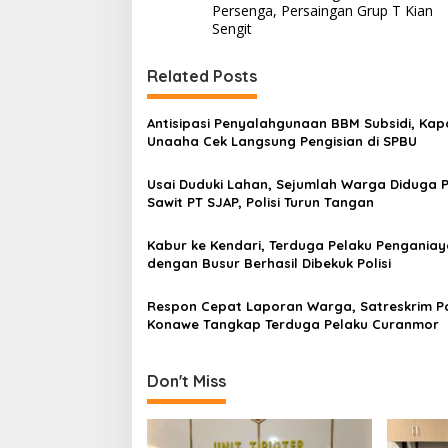
a
Persenga, Persaingan Grup T Kian
v
Sengit
i
Related Posts
g
a
Antisipasi Penyalahgunaan BBM Subsidi, Kap
s
Unaaha Cek Langsung Pengisian di SPBU
i
Usai Duduki Lahan, Sejumlah Warga Diduga 
p
Sawit PT SJAP, Polisi Turun Tangan
o
Kabur ke Kendari, Terduga Pelaku Pengania
s
dengan Busur Berhasil Dibekuk Polisi
Respon Cepat Laporan Warga, Satreskrim P
Konawe Tangkap Terduga Pelaku Curanmor
Don't Miss