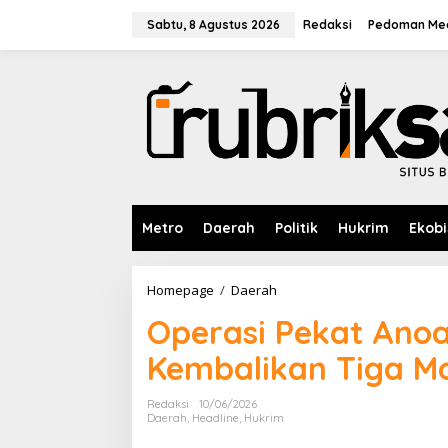
L
e
Sabtu, 8 Agustus 2026
Redaksi
Pedoman Med
w
a
t
i
k
e
k
o
n
t
e
Metro
Daerah
Politik
Hukrim
Ekobi
n
Homepage
/
Daerah
O
p
Operasi Pekat Anoa
e
r
Kembalikan Tiga Mo
a
s
i
Redaksi
10/06/2026
P
Daerah
,
Headline
,
Hukrim
e