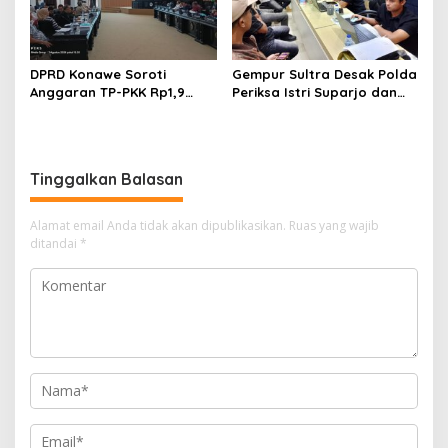
DPRD Konawe Soroti
Gempur Sultra Desak Polda
Anggaran TP-PKK Rp1,9
Periksa Istri Suparjo dan
Miliar, Jangan APBD Habis
Segera Tahan Tersangka
untuk Perjalanan Dinas
Kasus Tambang Ilegal
Tinggalkan Balasan
Alamat email Anda tidak akan dipublikasikan.
Ruas yang wajib
ditandai
*