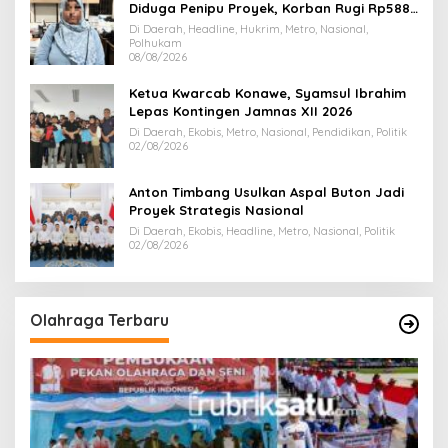
Diduga Penipu Proyek, Korban Rugi Rp588,1
Juta
Di Daerah, Headline, Hukrim, Metro, Nasional,
Polhukam
08/08/2026
Ketua Kwarcab Konawe, Syamsul Ibrahim
Lepas Kontingen Jamnas XII 2026
Di Daerah, Ekobis, Metro, Nasional, Pendidikan, Politik
02/08/2026
Anton Timbang Usulkan Aspal Buton Jadi
Proyek Strategis Nasional
Di Daerah, Ekobis, Headline, Metro, Nasional, Politik
02/08/2026
Olahraga Terbaru