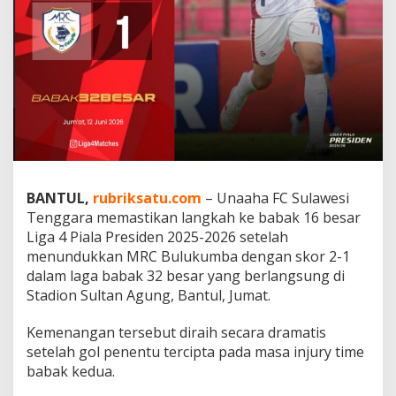
k
a
h
d
i
L
i
g
a
4
BANTUL,
rubriksatu.com
– Unaaha FC Sulawesi
Tenggara memastikan langkah ke babak 16 besar
Liga 4 Piala Presiden 2025-2026 setelah
menundukkan MRC Bulukumba dengan skor 2-1
dalam laga babak 32 besar yang berlangsung di
Stadion Sultan Agung, Bantul, Jumat.
Kemenangan tersebut diraih secara dramatis
setelah gol penentu tercipta pada masa injury time
babak kedua.