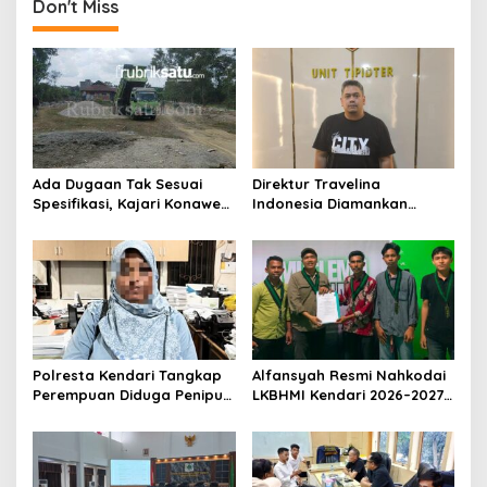
g
Don't Miss
a
s
i
p
o
s
Ada Dugaan Tak Sesuai
Direktur Travelina
Spesifikasi, Kajari Konawe
Indonesia Diamankan
Minta Proyek Pagar
Polresta Kendari, Kasus
Rupbasan Rp1,9 Miliar
Penelantaran Jemaah
Dihentikan
Umrah Masuk Babak Baru
Polresta Kendari Tangkap
Alfansyah Resmi Nahkodai
Perempuan Diduga Penipu
LKBHMI Kendari 2026–2027,
Proyek, Korban Rugi
Bidik Penguatan Advokasi
Rp588,1 Juta
Hukum