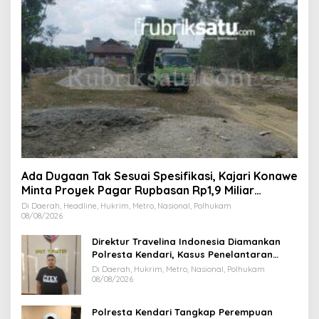
Ada Dugaan Tak Sesuai Spesifikasi, Kajari Konawe
Minta Proyek Pagar Rupbasan Rp1,9 Miliar
Dihentikan
Di Daerah, Headline, Hukrim, Metro, Nasional, Polhukam
08/08/2026
Direktur Travelina Indonesia Diamankan
Polresta Kendari, Kasus Penelantaran
Jemaah Umrah Masuk Babak Baru
Di Daerah, Hukrim, Metro, Nasional, Polhukam
08/08/2026
Polresta Kendari Tangkap Perempuan