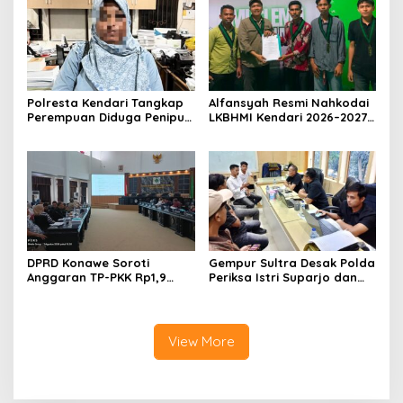
Dihentikan
Umrah Masuk Babak Baru
Polresta Kendari Tangkap
Alfansyah Resmi Nahkodai
Perempuan Diduga Penipu
LKBHMI Kendari 2026–2027,
Proyek, Korban Rugi
Bidik Penguatan Advokasi
Rp588,1 Juta
Hukum
DPRD Konawe Soroti
Gempur Sultra Desak Polda
Anggaran TP-PKK Rp1,9
Periksa Istri Suparjo dan
Miliar, Jangan APBD Habis
Segera Tahan Tersangka
untuk Perjalanan Dinas
Kasus Tambang Ilegal
View More