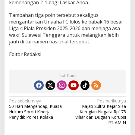
kemenangan 2-1 bagi Laskar Anoa.
Tambahan tiga poin tersebut sekaligus
mengantarkan Unaaha FC lolos ke babak 16 besar
Liga 4 Piala Presiden 2025-2026 dan menjaga asa
wakil Sulawesi Tenggara untuk melangkah lebih
jauh di turnamen nasional tersebut.
Editor Redaksi
Ikuti Kami
N
Pos sebelumnya
Pos berikutnya
50 Hari Mengendap, Kuasa
Kajati Sultra Kejar Sisa
a
Hukum Soroti Kinerja
Kerugian Negara Rp175
v
Penyidik Polres Kolaka
Miliar dari Dugaan Korupsi
PT AMIN
i