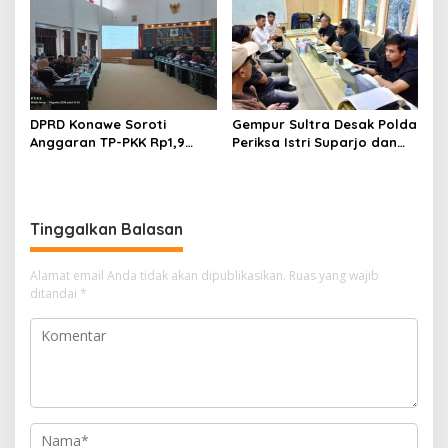
Rp588,1 Juta
Hukum
DPRD Konawe Soroti
Gempur Sultra Desak Polda
Anggaran TP-PKK Rp1,9
Periksa Istri Suparjo dan
Miliar, Jangan APBD Habis
Segera Tahan Tersangka
untuk Perjalanan Dinas
Kasus Tambang Ilegal
Tinggalkan Balasan
Alamat email Anda tidak akan dipublikasikan.
Ruas yang wajib
ditandai
*