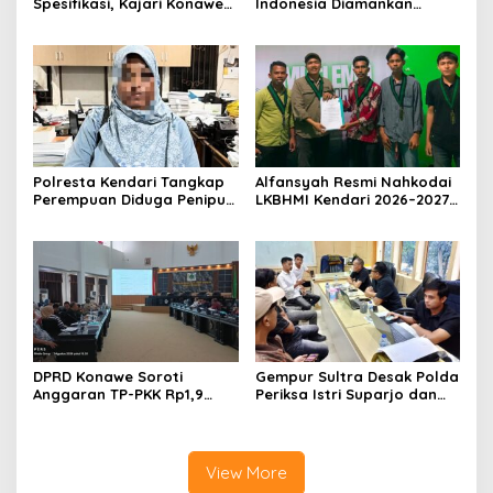
Spesifikasi, Kajari Konawe
Indonesia Diamankan
Minta Proyek Pagar
Polresta Kendari, Kasus
Rupbasan Rp1,9 Miliar
Penelantaran Jemaah
Dihentikan
Umrah Masuk Babak Baru
Polresta Kendari Tangkap
Alfansyah Resmi Nahkodai
Perempuan Diduga Penipu
LKBHMI Kendari 2026–2027,
Proyek, Korban Rugi
Bidik Penguatan Advokasi
Rp588,1 Juta
Hukum
DPRD Konawe Soroti
Gempur Sultra Desak Polda
Anggaran TP-PKK Rp1,9
Periksa Istri Suparjo dan
Miliar, Jangan APBD Habis
Segera Tahan Tersangka
untuk Perjalanan Dinas
Kasus Tambang Ilegal
View More