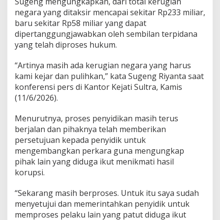
Sugeng mengungkapkan, dari total kerugian
r
negara yang ditaksir mencapai sekitar Rp233 miliar,
d
baru sekitar Rp58 miliar yang dapat
a
dipertanggungjawabkan oleh sembilan terpidana
r
i
yang telah diproses hukum.
D
u
“Artinya masih ada kerugian negara yang harus
g
kami kejar dan pulihkan,” kata Sugeng Riyanta saat
a
konferensi pers di Kantor Kejati Sultra, Kamis
a
n
(11/6/2026).
K
o
Menurutnya, proses penyidikan masih terus
r
berjalan dan pihaknya telah memberikan
u
persetujuan kepada penyidik untuk
p
s
mengembangkan perkara guna mengungkap
i
pihak lain yang diduga ikut menikmati hasil
P
korupsi.
T
A
“Sekarang masih berproses. Untuk itu saya sudah
M
I
menyetujui dan memerintahkan penyidik untuk
N
memproses pelaku lain yang patut diduga ikut