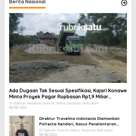
Berita Nasional
Ada Dugaan Tak Sesuai Spesifikasi, Kajari Konawe
Minta Proyek Pagar Rupbasan Rp1,9 Miliar
Dihentikan
Di Daerah, Headline, Hukrim, Metro, Nasional, Polhukam
08/08/2026
Direktur Travelina Indonesia Diamankan
Polresta Kendari, Kasus Penelantaran
Jemaah Umrah Masuk Babak Baru
Di Daerah, Hukrim, Metro, Nasional, Polhukam
08/08/2026