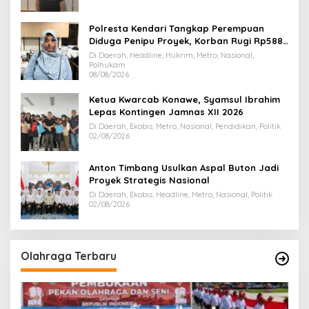
Polresta Kendari Tangkap Perempuan
Diduga Penipu Proyek, Korban Rugi Rp588,1
Juta
Di Daerah, Headline, Hukrim, Metro, Nasional,
Polhukam
08/08/2026
Ketua Kwarcab Konawe, Syamsul Ibrahim
Lepas Kontingen Jamnas XII 2026
Di Daerah, Ekobis, Metro, Nasional, Pendidikan, Politik
02/08/2026
Anton Timbang Usulkan Aspal Buton Jadi
Proyek Strategis Nasional
Di Daerah, Ekobis, Headline, Metro, Nasional, Politik
02/08/2026
Olahraga Terbaru