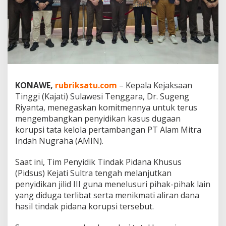
a
K
e
r
u
g
i
a
n
KONAWE,
rubriksatu.com
– Kepala Kejaksaan
N
Tinggi (Kajati) Sulawesi Tenggara, Dr. Sugeng
e
g
Riyanta, menegaskan komitmennya untuk terus
a
mengembangkan penyidikan kasus dugaan
r
korupsi tata kelola pertambangan PT Alam Mitra
a
Indah Nugraha (AMIN).
R
p
1
Saat ini, Tim Penyidik Tindak Pidana Khusus
7
(Pidsus) Kejati Sultra tengah melanjutkan
5
penyidikan jilid III guna menelusuri pihak-pihak lain
M
yang diduga terlibat serta menikmati aliran dana
i
hasil tindak pidana korupsi tersebut.
l
i
a