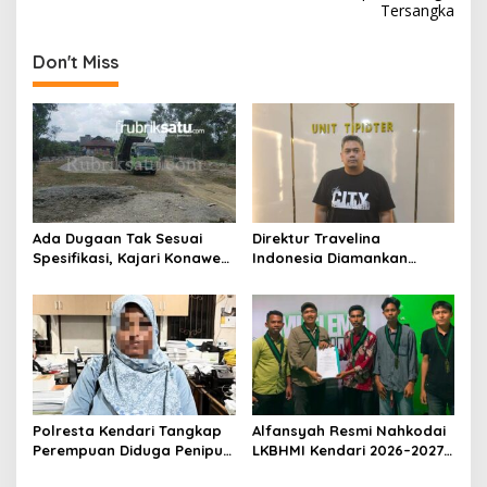
Tersangka
i
g
Don't Miss
a
s
i
p
o
s
Ada Dugaan Tak Sesuai
Direktur Travelina
Spesifikasi, Kajari Konawe
Indonesia Diamankan
Minta Proyek Pagar
Polresta Kendari, Kasus
Rupbasan Rp1,9 Miliar
Penelantaran Jemaah
Dihentikan
Umrah Masuk Babak Baru
Polresta Kendari Tangkap
Alfansyah Resmi Nahkodai
Perempuan Diduga Penipu
LKBHMI Kendari 2026–2027,
Proyek, Korban Rugi
Bidik Penguatan Advokasi