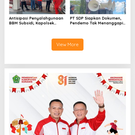
Antisipasi Penyalahgunaan
PT SDP Siapkan Dokumen,
BBM Subsidi, Kapolsek
Pendemo Tak Menanggapi
Unaaha Cek Langsung
Tantangan Adu Data
Pengisian di SPBU
View More