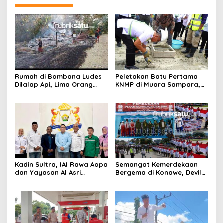
Rumah di Bombana Ludes
Peletakan Batu Pertama
Dilalap Api, Lima Orang
KNMP di Muara Sampara,
Satu Keluarga Meninggal
Wabup Konawe Ajak Desa
Dunia
Jemput Program Pusat
Kadin Sultra, IAI Rawa Aopa
Semangat Kemerdekaan
dan Yayasan Al Asri
Bergema di Konawe, Devile
Bersinergi Cetak Lulusan
HUT RI ke-81 Libatkan 98
Siap Kerja
Barisan