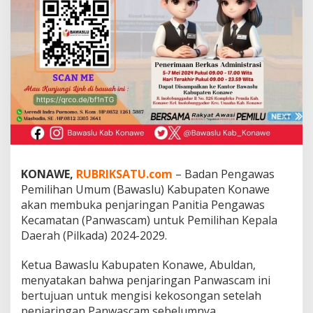
r
u
t
m
e
n
P
a
n
w
a
s
c
a
KONAWE,
RUBRIKSATU.com
– Badan Pengawas
m
Pemilihan Umum (Bawaslu) Kabupaten Konawe
akan membuka penjaringan Panitia Pengawas
Kecamatan (Panwascam) untuk Pemilihan Kepala
Daerah (Pilkada) 2024-2029.
Ketua Bawaslu Kabupaten Konawe, Abuldan,
menyatakan bahwa penjaringan Panwascam ini
bertujuan untuk mengisi kekosongan setelah
penjaringan Panwascam sebelumnya.