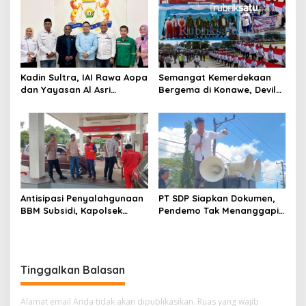
Kadin Sultra, IAI Rawa Aopa
Semangat Kemerdekaan
dan Yayasan Al Asri
Bergema di Konawe, Devile
Bersinergi Cetak Lulusan
HUT RI ke-81 Libatkan 98
Siap Kerja
Barisan
Antisipasi Penyalahgunaan
PT SDP Siapkan Dokumen,
BBM Subsidi, Kapolsek
Pendemo Tak Menanggapi
Unaaha Cek Langsung
Tantangan Adu Data
Pengisian di SPBU
Tinggalkan Balasan
Alamat email Anda tidak akan dipublikasikan.
Ruas yang wajib