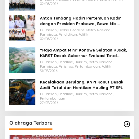
02/08/2026
Anton Timbang Hadiri Pertemuan Kadin
dengan Presiden Prabowo, Bawa Misi
Majukan Ekonomi Sultra
Di Daerah, Ekobis, Headline, Metro, Nasional,
Pariwisata, Pendidikan, Politik
02/08/2026
“Raja Ampat Mini” Konawe Selatan Rusak,
KARST Desak Gubernur Evaluasi Total
Dispar Sultra
Di Daerah, Headline, Hukrim, Metro, Nasional,
Pariwisata, Peristiwa, Pertambangan, Politik
31/07/2026
Kecelakaan Berulang, KNPI Konut Desak
Audit Total dan Hentikan Hauling PT SPL
Di Daerah, Headline, Hukrim, Metro, Nasional,
Pertambangan
27/07/2026
Olahraga Terbaru