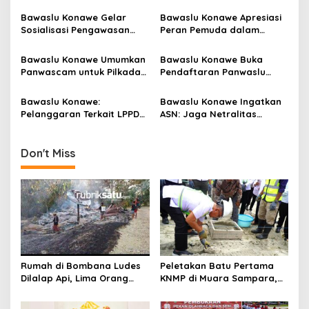
Penanganan Stunting
Kecamatan
p
Bawaslu Konawe Gelar
Bawaslu Konawe Apresiasi
Sosialisasi Pengawasan
Peran Pemuda dalam
o
Pemilu Partisipatif untuk
Dialog Publik Menyukseskan
s
Pilkada 2024
Pilkada 2024
Bawaslu Konawe Umumkan
Bawaslu Konawe Buka
Panwascam untuk Pilkada
Pendaftaran Panwaslu
2024
Kelurahan/Desa untuk
Pilkada 2024
Bawaslu Konawe:
Bawaslu Konawe Ingatkan
Pelanggaran Terkait LPPDK
ASN: Jaga Netralitas
Parpol dan Caleg Terkuak!
dalam Tahapan Pilkada
Don't Miss
Rumah di Bombana Ludes
Peletakan Batu Pertama
Dilalap Api, Lima Orang
KNMP di Muara Sampara,
Satu Keluarga Meninggal
Wabup Konawe Ajak Desa
Dunia
Jemput Program Pusat