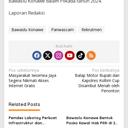
Bawaslu Konawe dalam Pilkada tahun 2024.
Laporan Redaksi
Bawaslu Konawe
Panwascam
Rekrutmen
Ikuti Kami
N
Pos sebelumnya
Pos berikutnya
Masyarakat Iwoimea Jaya
Balap Motor Bupati dan
a
Segera Nikmati Akses
Kapolres Koltim Cup
v
Internet Gratis
Disambut Meriah oleh
Penonton
i
g
Related Posts
a
s
Pemdes Labotoy Perkuat
Bawaslu Konawe Bentuk
Infrastruktur dan
Posko Kawal Hak Pilih di 28
i