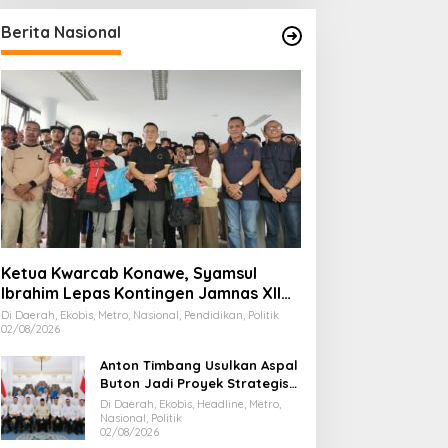
Berita Nasional
Ketua Kwarcab Konawe, Syamsul
Ibrahim Lepas Kontingen Jamnas XII
2026
Di Daerah, Ekobis, Metro, Nasional, Pendidikan, Politik
02/08/2026
Anton Timbang Usulkan Aspal
Buton Jadi Proyek Strategis
Nasional
Di Daerah, Ekobis, Headline, Metro,
Nasional, Politik
02/08/2026