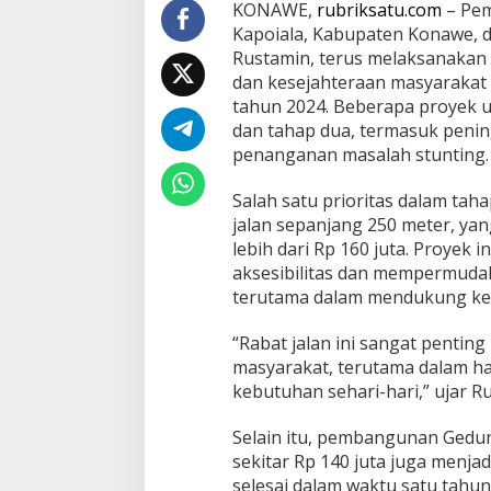
a
KONAWE,
rubriksatu.com
– Pem
n
Kapoiala, Kabupaten Konawe, 
P
Rustamin, terus melaksanaka
e
dan kesejahteraan masyaraka
n
tahun 2024. Beberapa proyek u
a
n
dan tahap dua, termasuk pening
g
penanganan masalah stunting.
a
n
Salah satu prioritas dalam tah
a
jalan sepanjang 250 meter, ya
n
S
lebih dari Rp 160 juta. Proyek
t
aksesibilitas dan mempermudah
u
terutama dalam mendukung keg
n
t
“Rabat jalan ini sangat pentin
i
n
masyarakat, terutama dalam hal
g
kebutuhan sehari-hari,” ujar R
Selain itu, pembangunan Ged
sekitar Rp 140 juta juga menjad
selesai dalam waktu satu tahu