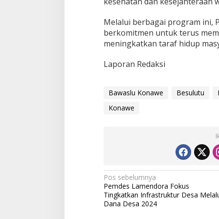
kesehatan dan kesejahteraan wa
Melalui berbagai program ini,
berkomitmen untuk terus me
meningkatkan taraf hidup masy
Laporan Redaksi
Bawaslu Konawe
Besulutu
Konawe
I
N
Pos sebelumnya
Pemdes Lamendora Fokus
a
Tingkatkan Infrastruktur Desa Melal
v
Dana Desa 2024