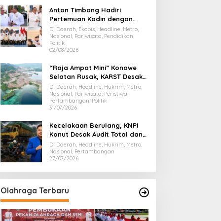
Anton Timbang Hadiri
Pertemuan Kadin dengan
Presiden Prabowo, Bawa Misi
Di Daerah, Ekobis, Headline, Metro,
Majukan Ekonomi Sultra
Nasional, Pariwisata, Pendidikan,
Politik
02/08/2026
“Raja Ampat Mini” Konawe
Selatan Rusak, KARST Desak
Gubernur Evaluasi Total
Di Daerah, Headline, Hukrim, Metro,
Dispar Sultra
Nasional, Pariwisata, Peristiwa,
Pertambangan, Politik
31/07/2026
Kecelakaan Berulang, KNPI
Konut Desak Audit Total dan
Hentikan Hauling PT SPL
Di Daerah, Headline, Hukrim, Metro,
Nasional, Pertambangan
27/07/2026
Olahraga Terbaru