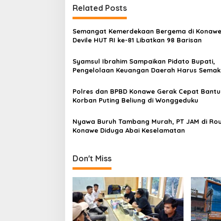
i
Related Posts
g
a
Semangat Kemerdekaan Bergema di Konawe
s
Devile HUT RI ke-81 Libatkan 98 Barisan
i
Syamsul Ibrahim Sampaikan Pidato Bupati,
p
Pengelolaan Keuangan Daerah Harus Semak
Berkualitas
o
Polres dan BPBD Konawe Gerak Cepat Bantu
s
Korban Puting Beliung di Wonggeduku
Nyawa Buruh Tambang Murah, PT JAM di Ro
Konawe Diduga Abai Keselamatan
Don't Miss