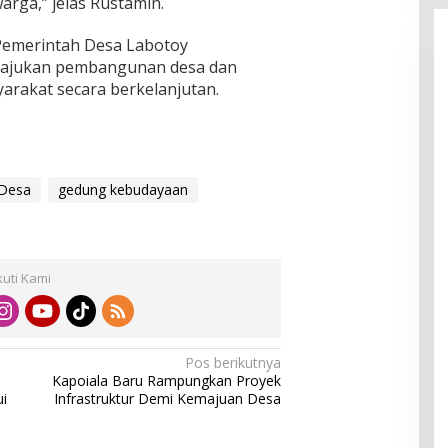
rga,” jelas Rustamin.
 Pemerintah Desa Labotoy
majukan pembangunan desa dan
arakat secara berkelanjutan.
Desa
gedung kebudayaan
kuti Kami
Pos berikutnya
Kapoiala Baru Rampungkan Proyek
ui
Infrastruktur Demi Kemajuan Desa