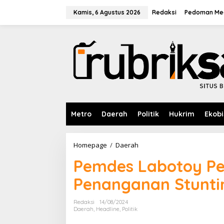
L
e
Kamis, 6 Agustus 2026
Redaksi
Pedoman Med
w
a
t
i
k
e
k
o
n
t
e
Metro
Daerah
Politik
Hukrim
Ekobi
n
Homepage
/
Daerah
P
e
Pemdes Labotoy Per
m
d
Penanganan Stunti
e
s
L
Redaksi
14/08/2024
a
Daerah
,
Headline
,
Politik
b