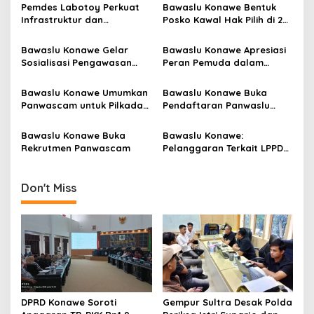
s
Pemdes Labotoy Perkuat
Bawaslu Konawe Bentuk
Infrastruktur dan
Posko Kawal Hak Pilih di 28
i
Penanganan Stunting
Kecamatan
p
Bawaslu Konawe Gelar
Bawaslu Konawe Apresiasi
Sosialisasi Pengawasan
Peran Pemuda dalam
o
Pemilu Partisipatif untuk
Dialog Publik Menyukseskan
s
Pilkada 2024
Pilkada 2024
Bawaslu Konawe Umumkan
Bawaslu Konawe Buka
Panwascam untuk Pilkada
Pendaftaran Panwaslu
2024
Kelurahan/Desa untuk
Pilkada 2024
Bawaslu Konawe Buka
Bawaslu Konawe:
Rekrutmen Panwascam
Pelanggaran Terkait LPPDK
Parpol dan Caleg Terkuak!
Don't Miss
DPRD Konawe Soroti
Gempur Sultra Desak Polda