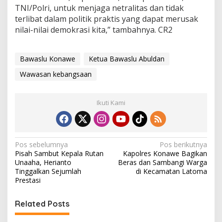
TNI/Polri, untuk menjaga netralitas dan tidak
terlibat dalam politik praktis yang dapat merusak
nilai-nilai demokrasi kita,” tambahnya. CR2
Bawaslu Konawe
Ketua Bawaslu Abuldan
Wawasan kebangsaan
Ikuti Kami
N
Pos sebelumnya
Pos berikutnya
Pisah Sambut Kepala Rutan
Kapolres Konawe Bagikan
a
Unaaha, Herianto
Beras dan Sambangi Warga
v
Tinggalkan Sejumlah
di Kecamatan Latoma
Prestasi
i
g
Related Posts
a