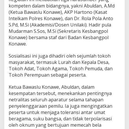
l
kompeten dalam bidangnya, yakni Abuldan, A.Md
u
(Ketua Bawaslu Konawe), AKP Hartono (Kasat
I
Intelkam Polres Konawe), dan Dr. Rola Pola Anto
n
S.Pd, M.Si (Akademisi/Dosen Unilaki). Hadir pula
g
a
Mudarman S.Sos, M.Si (Sekretaris Kesbangpol
t
Konawe) bersama staf dari Badan Kesbangpol
k
Konawe.
a
n
Sosialisasi ini juga dihadiri oleh sejumlah tokoh
A
S
masyarakat, termasuk Lurah dan Kepala Desa,
N
Tokoh Adat, Tokoh Agama, Tokoh Pemuda, dan
J
Tokoh Perempuan sebagai peserta.
a
g
Ketua Bawaslu Konawe, Abuldan, dalam
a
N
kesempatan tersebut, menekankan pentingnya
e
netralitas seluruh aparatur selama tahapan
t
penyelenggaraan pemilu. Ia juga mengingatkan
r
peserta untuk menjaga toleransi antar umat
a
l
beragama, suku bangsa, dan tidak terpolarisasi
i
oleh oknum yang bertujuan memecah bela
t