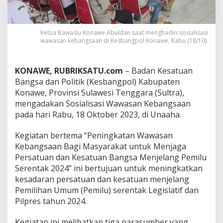
a
s
a
n
Ketua Bawaslu Konawe Abuldan saat menghadiri sosialisasi
wawasan kebangsaan di Kesbangpol Konawe, Rabu (18/10).
K
e
b
a
KONAWE, RUBRIKSATU.com
– Badan Kesatuan
n
Bangsa dan Politik (Kesbangpol) Kabupaten
g
Konawe, Provinsi Sulawesi Tenggara (Sultra),
s
mengadakan Sosialisasi Wawasan Kebangsaan
a
a
pada hari Rabu, 18 Oktober 2023, di Unaaha.
n
,
Kegiatan bertema “Peningkatan Wawasan
K
Kebangsaan Bagi Masyarakat untuk Menjaga
e
Persatuan dan Kesatuan Bangsa Menjelang Pemilu
t
u
Serentak 2024” ini bertujuan untuk meningkatkan
a
kesadaran persatuan dan kesatuan menjelang
B
Pemilihan Umum (Pemilu) serentak Legislatif dan
a
Pilpres tahun 2024.
w
a
s
Kegiatan ini melibatkan tiga narasumber yang