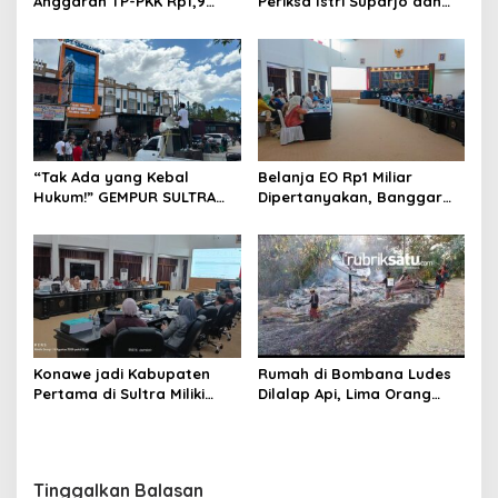
Anggaran TP-PKK Rp1,9
Periksa Istri Suparjo dan
Miliar, Jangan APBD Habis
Segera Tahan Tersangka
untuk Perjalanan Dinas
Kasus Tambang Ilegal
“Tak Ada yang Kebal
Belanja EO Rp1 Miliar
Hukum!” GEMPUR SULTRA
Dipertanyakan, Banggar
Geruduk Kantor Fajar S
Minta Anggaran Dinas
Tanawali dan PT
Pariwisata Konawe
Tadisangka, Siap Kuasai
Dirasionalisasi
Lahan Puuwatu
Konawe jadi Kabupaten
Rumah di Bombana Ludes
Pertama di Sultra Miliki
Dilalap Api, Lima Orang
Aplikasi Perpustakaan
Satu Keluarga Meninggal
Digital, DPRD Restui
Dunia
Anggaran Rp200 Juta
Tinggalkan Balasan