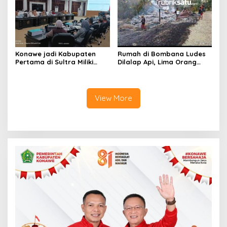
Lahan Puuwatu
Konawe jadi Kabupaten
Rumah di Bombana Ludes
Pertama di Sultra Miliki
Dilalap Api, Lima Orang
Aplikasi Perpustakaan
Satu Keluarga Meninggal
Digital, DPRD Restui
Dunia
Anggaran Rp200 Juta
View More