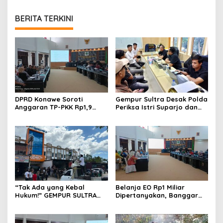
BERITA TERKINI
DPRD Konawe Soroti
Gempur Sultra Desak Polda
Anggaran TP-PKK Rp1,9
Periksa Istri Suparjo dan
Miliar, Jangan APBD Habis
Segera Tahan Tersangka
untuk Perjalanan Dinas
Kasus Tambang Ilegal
“Tak Ada yang Kebal
Belanja EO Rp1 Miliar
Hukum!” GEMPUR SULTRA
Dipertanyakan, Banggar
Geruduk Kantor Fajar S
Minta Anggaran Dinas
Tanawali dan PT
Pariwisata Konawe
Tadisangka, Siap Kuasai
Dirasionalisasi