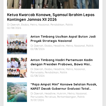
Ketua Kwarcab Konawe, Syamsul Ibrahim Lepas
Kontingen Jamnas XII 2026
Di Daerah, Ekobis, Metro, Nasional, Pendidikan, Politik
02/08/2026
Anton Timbang Usulkan Aspal Buton Jadi
Proyek Strategis Nasional
Di Daerah, Ekobis, Headline, Metro, Nasional, Politik
02/08/2026
Anton Timbang Hadiri Pertemuan Kadin
dengan Presiden Prabowo, Bawa Misi
Majukan Ekonomi Sultra
Di Daerah, Ekobis, Headline, Metro, Nasional,
Pariwisata, Pendidikan, Politik
02/08/2026
“Raja Ampat Mini” Konawe Selatan Rusak,
KARST Desak Gubernur Evaluasi Total
Dispar Sultra
Di Daerah, Headline, Hukrim, Metro, Nasional,
Pariwisata, Peristiwa, Pertambangan, Politik
31/07/2026