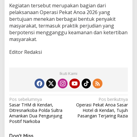
Kegiatan tersebut merupakan bagian dari
pelaksanaan Operasi Pekat Anoa 2026 yang
bertujuan menekan berbagai bentuk penyakit
masyarakat, termasuk praktik perjudian yang
berpotensi mengganggu keamanan dan ketertiban
masyarakat.
Editor Redaksi
Ikuti Kami
N
Pos sebelumnya
Pos berikutnya
Sasar THM di Kendari,
Operasi Pekat Anoa Sasar
a
Ditresnarkoba Polda Sultra
Hotel di Kendari, Tujuh
v
Amankan Dua Pengunjung
Pasangan Terjaring Razia
Positif Narkoba
i
g
Don't Miss