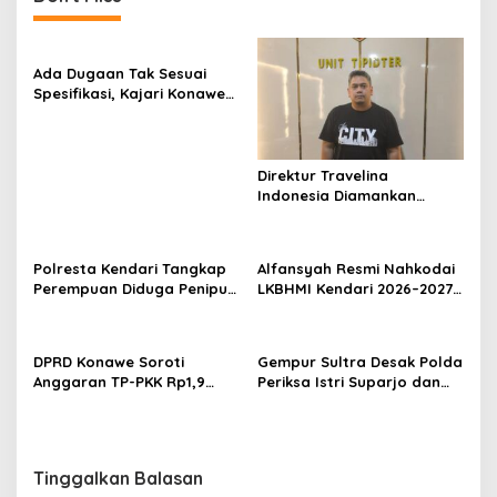
a
s
Ada Dugaan Tak Sesuai
i
Spesifikasi, Kajari Konawe
p
Minta Proyek Pagar
Rupbasan Rp1,9 Miliar
o
Dihentikan
s
Direktur Travelina
Indonesia Diamankan
Polresta Kendari, Kasus
Penelantaran Jemaah
Umrah Masuk Babak Baru
Polresta Kendari Tangkap
Alfansyah Resmi Nahkodai
Perempuan Diduga Penipu
LKBHMI Kendari 2026–2027,
Proyek, Korban Rugi
Bidik Penguatan Advokasi
Rp588,1 Juta
Hukum
DPRD Konawe Soroti
Gempur Sultra Desak Polda
Anggaran TP-PKK Rp1,9
Periksa Istri Suparjo dan
Miliar, Jangan APBD Habis
Segera Tahan Tersangka
untuk Perjalanan Dinas
Kasus Tambang Ilegal
Tinggalkan Balasan