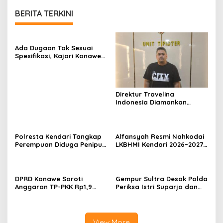
BERITA TERKINI
Ada Dugaan Tak Sesuai
Spesifikasi, Kajari Konawe
Minta Proyek Pagar
Rupbasan Rp1,9 Miliar
Dihentikan
Direktur Travelina
Indonesia Diamankan
Polresta Kendari, Kasus
Penelantaran Jemaah
Umrah Masuk Babak Baru
Polresta Kendari Tangkap
Alfansyah Resmi Nahkodai
Perempuan Diduga Penipu
LKBHMI Kendari 2026–2027,
Proyek, Korban Rugi
Bidik Penguatan Advokasi
Rp588,1 Juta
Hukum
DPRD Konawe Soroti
Gempur Sultra Desak Polda
Anggaran TP-PKK Rp1,9
Periksa Istri Suparjo dan
Miliar, Jangan APBD Habis
Segera Tahan Tersangka
untuk Perjalanan Dinas
Kasus Tambang Ilegal
View More