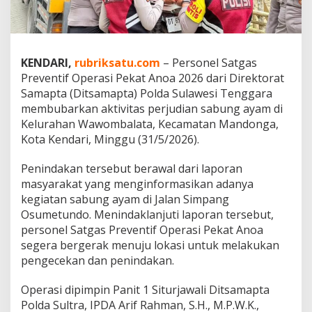
b
u
n
g
A
KENDARI,
rubriksatu.com
– Personel Satgas
y
Preventif Operasi Pekat Anoa 2026 dari Direktorat
a
Samapta (Ditsamapta) Polda Sulawesi Tenggara
m
membubarkan aktivitas perjudian sabung ayam di
d
i
Kelurahan Wawombalata, Kecamatan Mandonga,
W
Kota Kendari, Minggu (31/5/2026).
a
w
Penindakan tersebut berawal dari laporan
o
masyarakat yang menginformasikan adanya
m
b
kegiatan sabung ayam di Jalan Simpang
a
Osumetundo. Menindaklanjuti laporan tersebut,
l
personel Satgas Preventif Operasi Pekat Anoa
a
segera bergerak menuju lokasi untuk melakukan
t
pengecekan dan penindakan.
a
,
S
Operasi dipimpin Panit 1 Siturjawali Ditsamapta
i
Polda Sultra, IPDA Arif Rahman, S.H., M.P.W.K.,
t