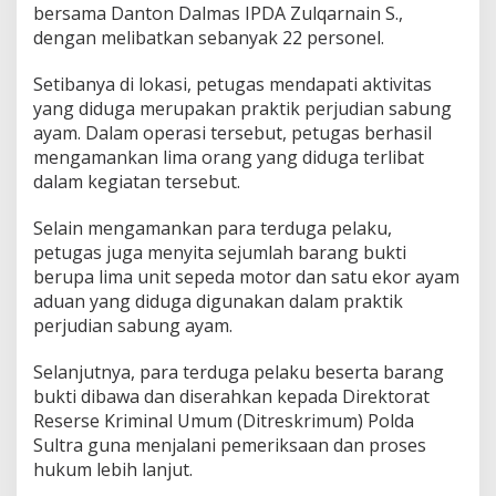
bersama Danton Dalmas IPDA Zulqarnain S.,
a
dengan melibatkan sebanyak 22 personel.
M
o
t
Setibanya di lokasi, petugas mendapati aktivitas
o
yang diduga merupakan praktik perjudian sabung
r
ayam. Dalam operasi tersebut, petugas berhasil
d
mengamankan lima orang yang diduga terlibat
a
n
dalam kegiatan tersebut.
A
y
Selain mengamankan para terduga pelaku,
a
petugas juga menyita sejumlah barang bukti
m
berupa lima unit sepeda motor dan satu ekor ayam
A
d
aduan yang diduga digunakan dalam praktik
u
perjudian sabung ayam.
a
n
Selanjutnya, para terduga pelaku beserta barang
bukti dibawa dan diserahkan kepada Direktorat
Reserse Kriminal Umum (Ditreskrimum) Polda
Sultra guna menjalani pemeriksaan dan proses
hukum lebih lanjut.