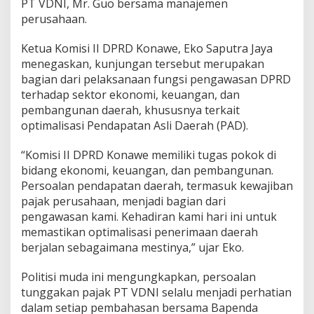
PT VDNI, Mr. Guo bersama manajemen
k
perusahaan.
a
n
Ketua Komisi II DPRD Konawe, Eko Saputra Jaya
P
a
menegaskan, kunjungan tersebut merupakan
j
bagian dari pelaksanaan fungsi pengawasan DPRD
a
terhadap sektor ekonomi, keuangan, dan
k
pembangunan daerah, khususnya terkait
R
p
optimalisasi Pendapatan Asli Daerah (PAD).
3
9
“Komisi II DPRD Konawe memiliki tugas pokok di
M
bidang ekonomi, keuangan, dan pembangunan.
i
Persoalan pendapatan daerah, termasuk kewajiban
l
i
pajak perusahaan, menjadi bagian dari
a
pengawasan kami. Kehadiran kami hari ini untuk
r
memastikan optimalisasi penerimaan daerah
berjalan sebagaimana mestinya,” ujar Eko.
Politisi muda ini mengungkapkan, persoalan
tunggakan pajak PT VDNI selalu menjadi perhatian
dalam setiap pembahasan bersama Bapenda