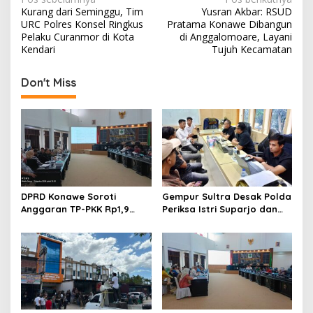
N
Kurang dari Seminggu, Tim
Yusran Akbar: RSUD
a
URC Polres Konsel Ringkus
Pratama Konawe Dibangun
v
Pelaku Curanmor di Kota
di Anggalomoare, Layani
Kendari
Tujuh Kecamatan
i
g
Don't Miss
a
s
i
p
o
s
DPRD Konawe Soroti
Gempur Sultra Desak Polda
Anggaran TP-PKK Rp1,9
Periksa Istri Suparjo dan
Miliar, Jangan APBD Habis
Segera Tahan Tersangka
untuk Perjalanan Dinas
Kasus Tambang Ilegal