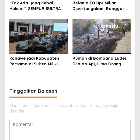
“Tak Ada yang Kebal
Belanja EO Rp1 Miliar
Hukum!” GEMPUR SULTRA
Dipertanyakan, Banggar
Geruduk Kantor Fajar S
Minta Anggaran Dinas
Tanawali dan PT
Pariwisata Konawe
Tadisangka, Siap Kuasai
Dirasionalisasi
Lahan Puuwatu
Konawe jadi Kabupaten
Rumah di Bombana Ludes
Pertama di Sultra Miliki
Dilalap Api, Lima Orang
Aplikasi Perpustakaan
Satu Keluarga Meninggal
Digital, DPRD Restui
Dunia
Anggaran Rp200 Juta
Tinggalkan Balasan
Alamat email Anda tidak akan dipublikasikan.
Ruas yang wajib
ditandai
*