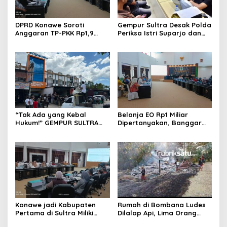
DPRD Konawe Soroti
Gempur Sultra Desak Polda
Anggaran TP-PKK Rp1,9
Periksa Istri Suparjo dan
Miliar, Jangan APBD Habis
Segera Tahan Tersangka
untuk Perjalanan Dinas
Kasus Tambang Ilegal
“Tak Ada yang Kebal
Belanja EO Rp1 Miliar
Hukum!” GEMPUR SULTRA
Dipertanyakan, Banggar
Geruduk Kantor Fajar S
Minta Anggaran Dinas
Tanawali dan PT
Pariwisata Konawe
Tadisangka, Siap Kuasai
Dirasionalisasi
Lahan Puuwatu
Konawe jadi Kabupaten
Rumah di Bombana Ludes
Pertama di Sultra Miliki
Dilalap Api, Lima Orang
Aplikasi Perpustakaan
Satu Keluarga Meninggal