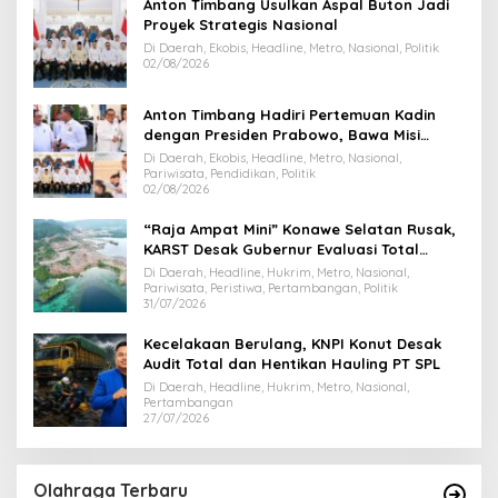
Anton Timbang Usulkan Aspal Buton Jadi
Proyek Strategis Nasional
Di Daerah, Ekobis, Headline, Metro, Nasional, Politik
02/08/2026
Anton Timbang Hadiri Pertemuan Kadin
dengan Presiden Prabowo, Bawa Misi
Majukan Ekonomi Sultra
Di Daerah, Ekobis, Headline, Metro, Nasional,
Pariwisata, Pendidikan, Politik
02/08/2026
“Raja Ampat Mini” Konawe Selatan Rusak,
KARST Desak Gubernur Evaluasi Total
Dispar Sultra
Di Daerah, Headline, Hukrim, Metro, Nasional,
Pariwisata, Peristiwa, Pertambangan, Politik
31/07/2026
Kecelakaan Berulang, KNPI Konut Desak
Audit Total dan Hentikan Hauling PT SPL
Di Daerah, Headline, Hukrim, Metro, Nasional,
Pertambangan
27/07/2026
Olahraga Terbaru