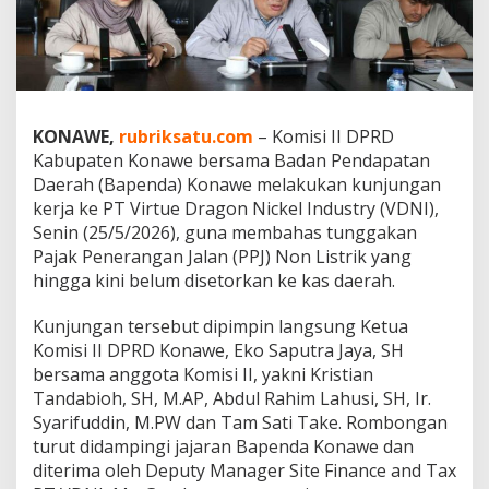
D
a
t
a
n
g
i
KONAWE,
rubriksatu.com
– Komisi II DPRD
P
Kabupaten Konawe bersama Badan Pendapatan
T
Daerah (Bapenda) Konawe melakukan kunjungan
V
kerja ke PT Virtue Dragon Nickel Industry (VDNI),
D
N
Senin (25/5/2026), guna membahas tunggakan
I
Pajak Penerangan Jalan (PPJ) Non Listrik yang
,
hingga kini belum disetorkan ke kas daerah.
T
a
Kunjungan tersebut dipimpin langsung Ketua
g
i
Komisi II DPRD Konawe, Eko Saputra Jaya, SH
h
bersama anggota Komisi II, yakni Kristian
T
Tandabioh, SH, M.AP, Abdul Rahim Lahusi, SH, Ir.
u
Syarifuddin, M.PW dan Tam Sati Take. Rombongan
n
turut didampingi jajaran Bapenda Konawe dan
g
g
diterima oleh Deputy Manager Site Finance and Tax
a