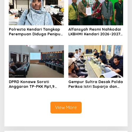
Polresta Kendari Tangkap
Alfansyah Resmi Nahkodai
Perempuan Diduga Penipu
LKBHMI Kendari 2026–2027,
Proyek, Korban Rugi
Bidik Penguatan Advokasi
Rp588,1 Juta
Hukum
DPRD Konawe Soroti
Gempur Sultra Desak Polda
Anggaran TP-PKK Rp1,9
Periksa Istri Suparjo dan
Miliar, Jangan APBD Habis
Segera Tahan Tersangka
untuk Perjalanan Dinas
Kasus Tambang Ilegal
View More