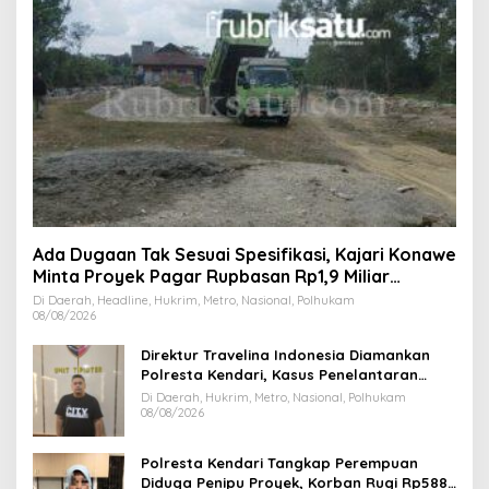
Ada Dugaan Tak Sesuai Spesifikasi, Kajari Konawe
Minta Proyek Pagar Rupbasan Rp1,9 Miliar
Dihentikan
Di Daerah, Headline, Hukrim, Metro, Nasional, Polhukam
08/08/2026
Direktur Travelina Indonesia Diamankan
Polresta Kendari, Kasus Penelantaran
Jemaah Umrah Masuk Babak Baru
Di Daerah, Hukrim, Metro, Nasional, Polhukam
08/08/2026
Polresta Kendari Tangkap Perempuan
Diduga Penipu Proyek, Korban Rugi Rp588,1