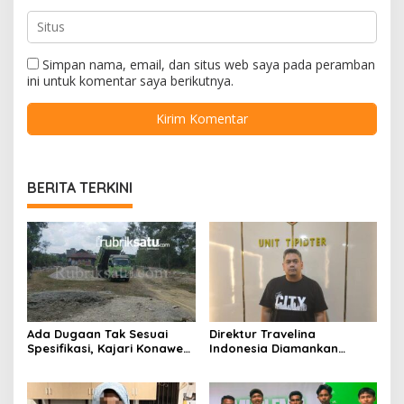
Simpan nama, email, dan situs web saya pada peramban
ini untuk komentar saya berikutnya.
BERITA TERKINI
Ada Dugaan Tak Sesuai
Direktur Travelina
Spesifikasi, Kajari Konawe
Indonesia Diamankan
Minta Proyek Pagar
Polresta Kendari, Kasus
Rupbasan Rp1,9 Miliar
Penelantaran Jemaah
Dihentikan
Umrah Masuk Babak Baru