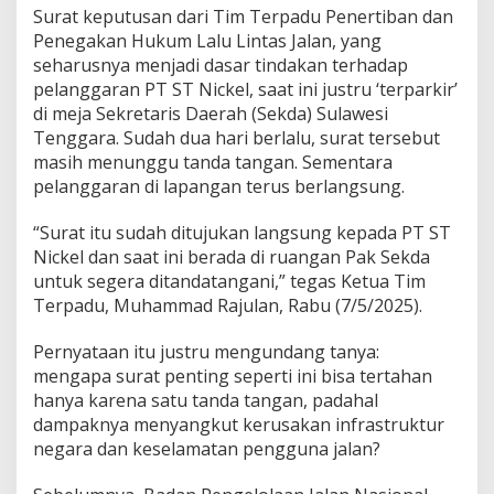
Surat keputusan dari Tim Terpadu Penertiban dan
e
r
Penegakan Hukum Lalu Lintas Jalan, yang
a
seharusnya menjadi dasar tindakan terhadap
t
pelanggaran PT ST Nickel, saat ini justru ‘terparkir’
O
di meja Sekretaris Daerah (Sekda) Sulawesi
D
O
Tenggara. Sudah dua hari berlalu, surat tersebut
L
masih menunggu tanda tangan. Sementara
,
pelanggaran di lapangan terus berlangsung.
P
e
“Surat itu sudah ditujukan langsung kepada PT ST
m
e
Nickel dan saat ini berada di ruangan Pak Sekda
r
untuk segera ditandatangani,” tegas Ketua Tim
i
Terpadu, Muhammad Rajulan, Rabu (7/5/2025).
n
t
Pernyataan itu justru mengundang tanya:
a
h
mengapa surat penting seperti ini bisa tertahan
M
hanya karena satu tanda tangan, padahal
a
dampaknya menyangkut kerusakan infrastruktur
s
negara dan keselamatan pengguna jalan?
i
h
S