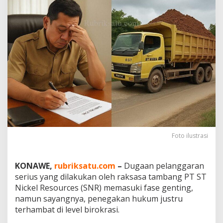
:
P
T
S
T
N
i
c
k
e
l
D
i
d
u
Foto ilustrasi
g
a
L
KONAWE,
rubriksatu.com
–
Dugaan pelanggaran
a
serius yang dilakukan oleh raksasa tambang PT ST
n
g
Nickel Resources (SNR) memasuki fase genting,
g
namun sayangnya, penegakan hukum justru
a
terhambat di level birokrasi.
r
B