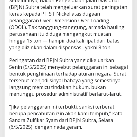
Sebelumnya, Badan Pengelolaan Jalan Nasional
i
(BPJN) Sultra telah mengeluarkan surat peringatan
b
keras kepada PT ST Nickel atas dugaan
u
pelanggaran Over Dimension Over Loading
k
(ODOL). Tak tanggung-tanggung, armada hauling
U
r
perusahaan itu diduga mengangkut muatan
u
hingga 15 ton — hampir dua kali lipat dari batas
s
yang diizinkan dalam dispensasi, yakni 8 ton.
T
a
Peringatan dari BPJN Sultra yang dikeluarkan
n
d
Senin (5/5/2025) menyebut pelanggaran ini sebagai
a
bentuk penghinaan terhadap aturan negara. Surat
T
tersebut menjadi sinyal bahaya yang semestinya
a
langsung memicu tindakan hukum, bukan
n
g
menunggu prosedur administratif berlarut-larut.
a
n
“Jika pelanggaran ini terbukti, sanksi terberat
berupa pencabutan izin akan kami tempuh,” kata
Sandra Zulfikar Syam dari BPJN Sultra, Selasa
(6/5/2025), dengan nada geram.