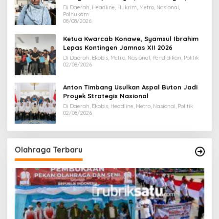
Juta
Di Daerah, Headline, Hukrim, Metro, Nasional,
Polhukam
08/08/2026
Ketua Kwarcab Konawe, Syamsul Ibrahim
Lepas Kontingen Jamnas XII 2026
Di Daerah, Ekobis, Metro, Nasional, Pendidikan, Politik
02/08/2026
Anton Timbang Usulkan Aspal Buton Jadi
Proyek Strategis Nasional
Di Daerah, Ekobis, Headline, Metro, Nasional, Politik
02/08/2026
Olahraga Terbaru