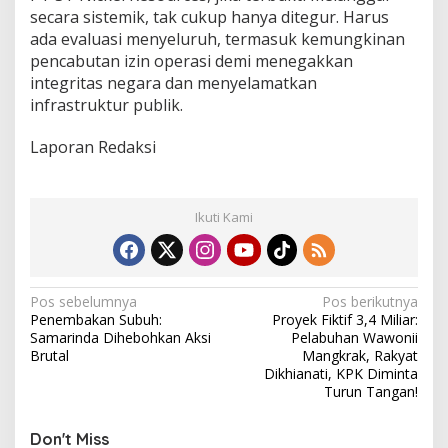
secara sistemik, tak cukup hanya ditegur. Harus
ada evaluasi menyeluruh, termasuk kemungkinan
pencabutan izin operasi demi menegakkan
integritas negara dan menyelamatkan
infrastruktur publik.
Laporan Redaksi
Ikuti Kami
N
Pos sebelumnya
Pos berikutnya
Penembakan Subuh:
Proyek Fiktif 3,4 Miliar:
a
Samarinda Dihebohkan Aksi
Pelabuhan Wawonii
v
Brutal
Mangkrak, Rakyat
Dikhianati, KPK Diminta
i
Turun Tangan!
g
Don't Miss
a