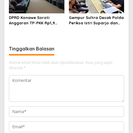
DPRD Konawe Soroti
Gempur Sultra Desak Polda
Anggaran TP-PKK Rp1,9
Periksa Istri Suparjo dan
Miliar, Jangan APBD Habis
Segera Tahan Tersangka
untuk Perjalanan Dinas
Kasus Tambang Ilegal
Tinggalkan Balasan
Alamat email Anda tidak akan dipublikasikan.
Ruas yang wajib
ditandai
*