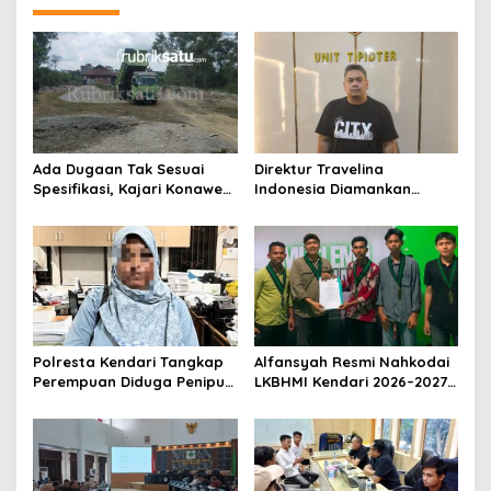
s
i
p
o
s
Ada Dugaan Tak Sesuai
Direktur Travelina
Spesifikasi, Kajari Konawe
Indonesia Diamankan
Minta Proyek Pagar
Polresta Kendari, Kasus
Rupbasan Rp1,9 Miliar
Penelantaran Jemaah
Dihentikan
Umrah Masuk Babak Baru
Polresta Kendari Tangkap
Alfansyah Resmi Nahkodai
Perempuan Diduga Penipu
LKBHMI Kendari 2026–2027,
Proyek, Korban Rugi
Bidik Penguatan Advokasi
Rp588,1 Juta
Hukum