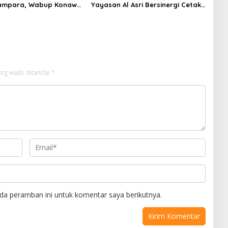
ampara, Wabup Konawe
Yayasan Al Asri Bersinergi Cetak
a Jemput Program
Lulusan Siap Kerja
ng wajib ditandai
*
da peramban ini untuk komentar saya berikutnya.