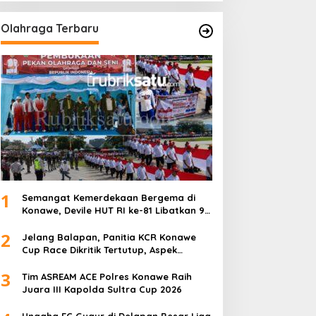
Olahraga Terbaru
1
Semangat Kemerdekaan Bergema di
Konawe, Devile HUT RI ke-81 Libatkan 98
Barisan
2
Jelang Balapan, Panitia KCR Konawe
Cup Race Dikritik Tertutup, Aspek
Keselamatan Dipertanyakan
3
Tim ASREAM ACE Polres Konawe Raih
Juara III Kapolda Sultra Cup 2026
Unaaha FC Gugur di Delapan Besar Liga