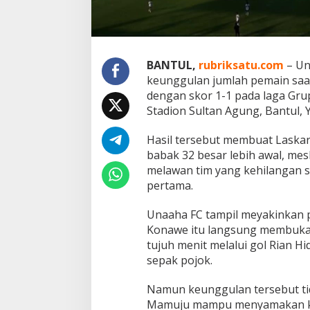
a
j
u
1
0
BANTUL,
rubriksatu.com
– Un
P
e
keunggulan jumlah pemain saa
m
dengan skor 1-1 pada laga Grup
a
Stadion Sultan Agung, Bantul, Y
i
n
Hasil tersebut membuat Laska
P
a
babak 32 besar lebih awal, me
k
melawan tim yang kehilangan s
s
pertama.
a
U
Unaaha FC tampil meyakinkan p
n
a
Konawe itu langsung membuka 
a
tujuh menit melalui gol Rian H
h
sepak pojok.
a
F
Namun keunggulan tersebut ti
C
B
Mamuju mampu menyamakan ke