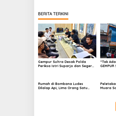
BERITA TERKINI
Gempur Sultra Desak Polda
“Tak Ada
Periksa Istri Suparjo dan Segera
GEMPUR 
Tahan Tersangka Kasus Tambang
Fajar S 
Ilegal
Tadisang
Puuwatu
Rumah di Bombana Ludes
Peletaka
Dilalap Api, Lima Orang Satu
Muara S
Keluarga Meninggal Dunia
Ajak Des
Pusat