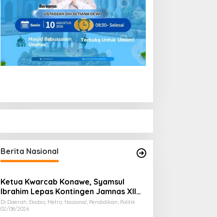
Berita Nasional
Ketua Kwarcab Konawe, Syamsul
Ibrahim Lepas Kontingen Jamnas XII
2026
Di Daerah, Ekobis, Metro, Nasional, Pendidikan, Politik
02/08/2026