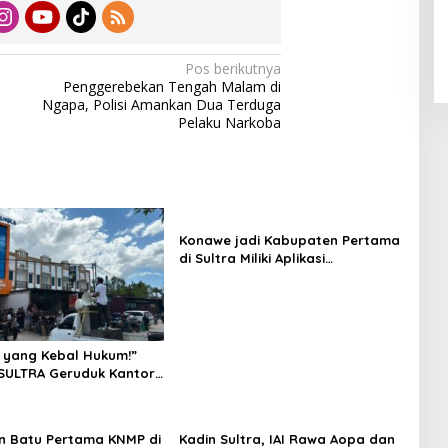
Pos berikutnya
Penggerebekan Tengah Malam di
Ngapa, Polisi Amankan Dua Terduga
Pelaku Narkoba
Konawe jadi Kabupaten Pertama
di Sultra Miliki Aplikasi
Perpustakaan Digital, DPRD
Restui Anggaran Rp200 Juta
 yang Kebal Hukum!”
SULTRA Geruduk Kantor
Tanawali dan PT
ka, Siap Kuasai Lahan
n Batu Pertama KNMP di
Kadin Sultra, IAI Rawa Aopa dan