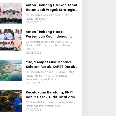
Anton Timbang Usulkan Aspal
Buton Jadi Proyek Strategis
Nasional
Di Daerah, Ekobis, Headline, Metro,
Nasional, Politik
02/08/2026
Anton Timbang Hadiri
Pertemuan Kadin dengan
Presiden Prabowo, Bawa Misi
Di Daerah, Ekobis, Headline, Metro,
Majukan Ekonomi Sultra
Nasional, Pariwisata, Pendidikan,
Politik
02/08/2026
“Raja Ampat Mini” Konawe
Selatan Rusak, KARST Desak
Gubernur Evaluasi Total
Di Daerah, Headline, Hukrim, Metro,
Dispar Sultra
Nasional, Pariwisata, Peristiwa,
Pertambangan, Politik
31/07/2026
Kecelakaan Berulang, KNPI
Konut Desak Audit Total dan
Hentikan Hauling PT SPL
Di Daerah, Headline, Hukrim, Metro,
Nasional, Pertambangan
27/07/2026