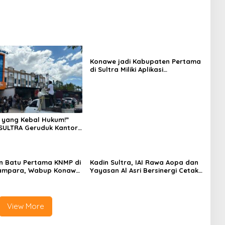
Konawe jadi Kabupaten Pertama
di Sultra Miliki Aplikasi
Perpustakaan Digital, DPRD
Restui Anggaran Rp200 Juta
 yang Kebal Hukum!”
SULTRA Geruduk Kantor
Tanawali dan PT
ka, Siap Kuasai Lahan
n Batu Pertama KNMP di
Kadin Sultra, IAI Rawa Aopa dan
ampara, Wabup Konawe
Yayasan Al Asri Bersinergi Cetak
a Jemput Program
Lulusan Siap Kerja
View More