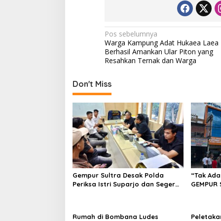
N
Pos sebelumnya
Warga Kampung Adat Hukaea Laea
a
Berhasil Amankan Ular Piton yang
v
Resahkan Ternak dan Warga
i
Don't Miss
g
a
s
i
p
o
s
Gempur Sultra Desak Polda
“Tak Ada
Periksa Istri Suparjo dan Segera
GEMPUR 
Tahan Tersangka Kasus Tambang
Fajar S 
Ilegal
Tadisang
Puuwatu
Rumah di Bombana Ludes
Peletaka