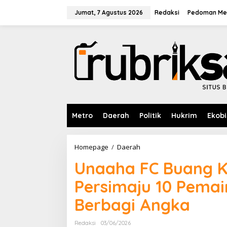
L
e
Jumat, 7 Agustus 2026
Redaksi
Pedoman Med
w
a
t
i
k
e
k
o
n
t
e
Metro
Daerah
Politik
Hukrim
Ekobi
n
Homepage
/
Daerah
U
n
Unaaha FC Buang 
a
a
Persimaju 10 Pema
h
a
Berbagi Angka
F
C
B
Redaksi
03/06/2026