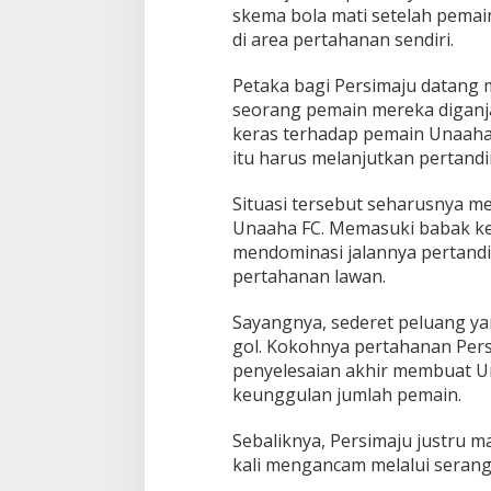
e
skema bola mati setelah pema
r
di area pertahanan sendiri.
b
a
Petaka bagi Persimaju datang 
g
i
seorang pemain mereka diganj
A
keras terhadap pemain Unaaha 
n
itu harus melanjutkan pertand
g
k
Situasi tersebut seharusnya m
a
Unaaha FC. Memasuki babak ked
mendominasi jalannya pertand
pertahanan lawan.
Sayangnya, sederet peluang yan
gol. Kokohnya pertahanan Per
penyelesaian akhir membuat 
keunggulan jumlah pemain.
Sebaliknya, Persimaju justru 
kali mengancam melalui seranga