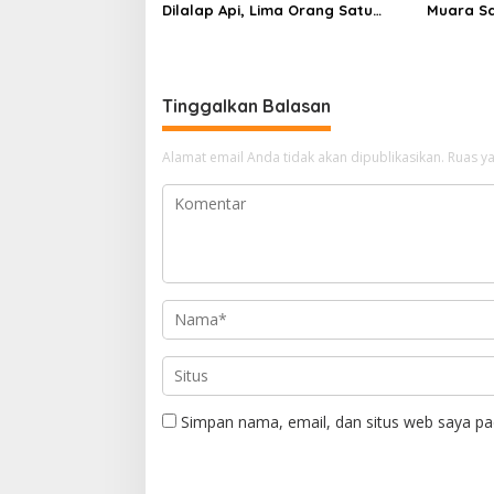
Dilalap Api, Lima Orang Satu
Muara S
Keluarga Meninggal Dunia
Ajak Des
Pusat
Tinggalkan Balasan
Alamat email Anda tidak akan dipublikasikan.
Ruas ya
Simpan nama, email, dan situs web saya pa