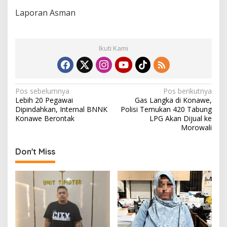
Laporan Asman
Ikuti Kami
N
Pos sebelumnya
Pos berikutnya
Lebih 20 Pegawai
Gas Langka di Konawe,
a
Dipindahkan, Internal BNNK
Polisi Temukan 420 Tabung
v
Konawe Berontak
LPG Akan Dijual ke
Morowali
i
g
Don't Miss
a
s
i
p
o