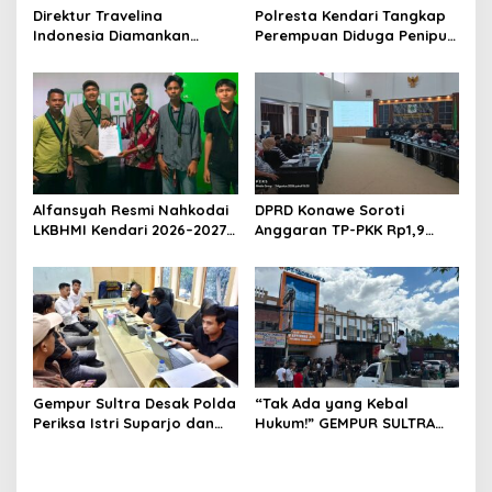
s
Direktur Travelina
Polresta Kendari Tangkap
Indonesia Diamankan
Perempuan Diduga Penipu
Polresta Kendari, Kasus
Proyek, Korban Rugi
Penelantaran Jemaah
Rp588,1 Juta
Umrah Masuk Babak Baru
Alfansyah Resmi Nahkodai
DPRD Konawe Soroti
LKBHMI Kendari 2026–2027,
Anggaran TP-PKK Rp1,9
Bidik Penguatan Advokasi
Miliar, Jangan APBD Habis
Hukum
untuk Perjalanan Dinas
Gempur Sultra Desak Polda
“Tak Ada yang Kebal
Periksa Istri Suparjo dan
Hukum!” GEMPUR SULTRA
Segera Tahan Tersangka
Geruduk Kantor Fajar S
Kasus Tambang Ilegal
Tanawali dan PT
Tadisangka, Siap Kuasai