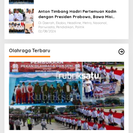
Anton Timbang Hadiri Pertemuan Kadin
dengan Presiden Prabowo, Bawa Misi
Majukan Ekonomi Sultra
Di Daerah, Ekobis, Headline, Metro, Nasional,
Pariwisata, Pendidikan, Politik
02/08/2026
Olahraga Terbaru