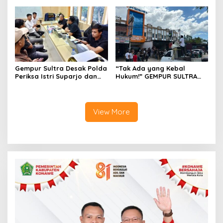
Hukum
untuk Perjalanan Dinas
Gempur Sultra Desak Polda
“Tak Ada yang Kebal
Periksa Istri Suparjo dan
Hukum!” GEMPUR SULTRA
Segera Tahan Tersangka
Geruduk Kantor Fajar S
Kasus Tambang Ilegal
Tanawali dan PT
Tadisangka, Siap Kuasai
Lahan Puuwatu
View More