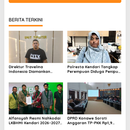
BERITA TERKINI
Direktur Travelina
Polresta Kendari Tangkap
Indonesia Diamankan
Perempuan Diduga Penipu
Polresta Kendari, Kasus
Proyek, Korban Rugi
Penelantaran Jemaah
Rp588,1 Juta
Umrah Masuk Babak Baru
Alfansyah Resmi Nahkodai
DPRD Konawe Soroti
LKBHMI Kendari 2026–2027,
Anggaran TP-PKK Rp1,9
Bidik Penguatan Advokasi
Miliar, Jangan APBD Habis