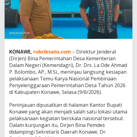
i
k
a
n
K
e
s
i
a
KONAWE,
rubriksatu.com
– Direktur Jenderal
p
(Dirjen) Bina Pemerintahan Desa Kementerian
a
n
Dalam Negeri (Kemendagri), Dr. Drs. La Ode Ahmad
K
P. Bolombo, AP., M.Si., meninjau langsung kesiapan
o
pelaksanaan Temu Karya Nasional Pembinaan
n
Penyelenggaraan Pemerintahan Desa Tahun 2026
a
di Kabupaten Konawe, Selasa (9/6/2026).
w
e
S
Peninjauan dipusatkan di halaman Kantor Bupati
a
Konawe yang akan menjadi salah satu lokasi utama
m
pelaksanaan kegiatan berskala nasional tersebut.
b
Dalam kunjungan itu, Dirjen Bina Pemdes
u
t
didampingi Sekretaris Daerah Konawe, Dr.
R