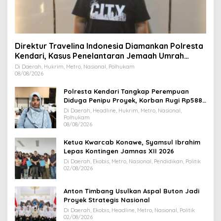
Direktur Travelina Indonesia Diamankan Polresta
Kendari, Kasus Penelantaran Jemaah Umrah
Masuk Babak Baru
Di Daerah, Hukrim, Metro, Nasional, Polhukam
08/08/2026
Polresta Kendari Tangkap Perempuan
Diduga Penipu Proyek, Korban Rugi Rp588,1
Juta
Di Daerah, Headline, Hukrim, Metro, Nasional,
Polhukam
08/08/2026
Ketua Kwarcab Konawe, Syamsul Ibrahim
Lepas Kontingen Jamnas XII 2026
Di Daerah, Ekobis, Metro, Nasional, Pendidikan, Politik
02/08/2026
Anton Timbang Usulkan Aspal Buton Jadi
Proyek Strategis Nasional
Di Daerah, Ekobis, Headline, Metro, Nasional, Politik
02/08/2026