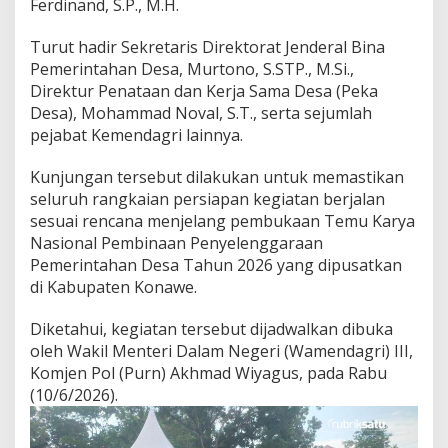
Ferdinand, S.P., M.H.
i
b
Turut hadir Sekretaris Direktorat Jenderal Bina
u
Pemerintahan Desa, Murtono, S.STP., M.Si.,
a
n
Direktur Penataan dan Kerja Sama Desa (Peka
P
Desa), Mohammad Noval, S.T., serta sejumlah
e
pejabat Kemendagri lainnya.
s
e
Kunjungan tersebut dilakukan untuk memastikan
r
t
seluruh rangkaian persiapan kegiatan berjalan
a
sesuai rencana menjelang pembukaan Temu Karya
T
Nasional Pembinaan Penyelenggaraan
e
Pemerintahan Desa Tahun 2026 yang dipusatkan
m
u
di Kabupaten Konawe.
K
a
Diketahui, kegiatan tersebut dijadwalkan dibuka
r
oleh Wakil Menteri Dalam Negeri (Wamendagri) III,
y
Komjen Pol (Purn) Akhmad Wiyagus, pada Rabu
a
N
(10/6/2026).
a
s
i