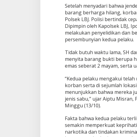
n
Setelah menyadari bahwa jend
g
barang berharga hilang, korba
a
Polsek LBJ. Polisi bertindak ce
i
L
Dipimpin oleh Kapolsek LBJ, Ipd
a
melakukan penyelidikan dan ber
l
persembunyian kedua pelaku.
a
Tidak butuh waktu lama, SH dan
menyita barang bukti berupa 
emas seberat 2 mayam, serta ua
“Kedua pelaku mengakui telah 
korban serta di sejumlah lokasi
menunjukkan bahwa mereka ju
jenis sabu,” ujar Aiptu Misran,
Minggu (13/10).
Fakta bahwa kedua pelaku ter
semakin memperkuat keprihati
narkotika dan tindakan kriminal