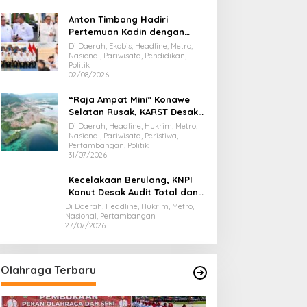
Anton Timbang Hadiri
Pertemuan Kadin dengan
Presiden Prabowo, Bawa Misi
Di Daerah, Ekobis, Headline, Metro,
Majukan Ekonomi Sultra
Nasional, Pariwisata, Pendidikan,
Politik
02/08/2026
“Raja Ampat Mini” Konawe
Selatan Rusak, KARST Desak
Gubernur Evaluasi Total
Di Daerah, Headline, Hukrim, Metro,
Dispar Sultra
Nasional, Pariwisata, Peristiwa,
Pertambangan, Politik
31/07/2026
Kecelakaan Berulang, KNPI
Konut Desak Audit Total dan
Hentikan Hauling PT SPL
Di Daerah, Headline, Hukrim, Metro,
Nasional, Pertambangan
27/07/2026
Olahraga Terbaru