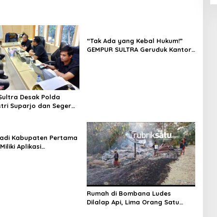
“Tak Ada yang Kebal Hukum!”
GEMPUR SULTRA Geruduk Kantor
Fajar S Tanawali dan PT
Tadisangka, Siap Kuasai Lahan
Puuwatu
ultra Desak Polda
stri Suparjo dan Segera
ersangka Kasus Tambang
adi Kabupaten Pertama
Miliki Aplikasi
kaan Digital, DPRD
nggaran Rp200 Juta
Rumah di Bombana Ludes
Dilalap Api, Lima Orang Satu
Keluarga Meninggal Dunia