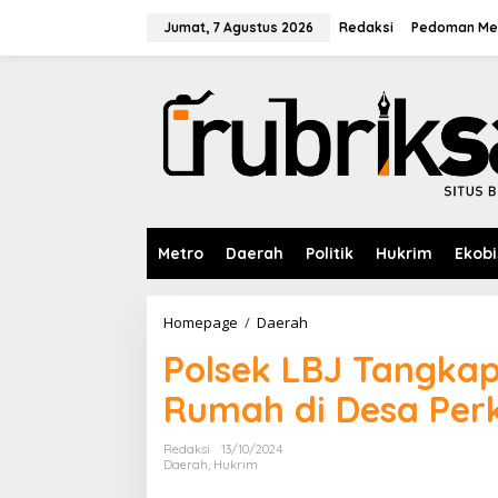
L
e
Jumat, 7 Agustus 2026
Redaksi
Pedoman Med
w
a
t
i
k
e
k
o
n
t
e
Metro
Daerah
Politik
Hukrim
Ekobi
n
Homepage
/
Daerah
P
o
Polsek LBJ Tangkap
l
s
Rumah di Desa Per
e
k
L
Redaksi
13/10/2024
B
Daerah
,
Hukrim
J