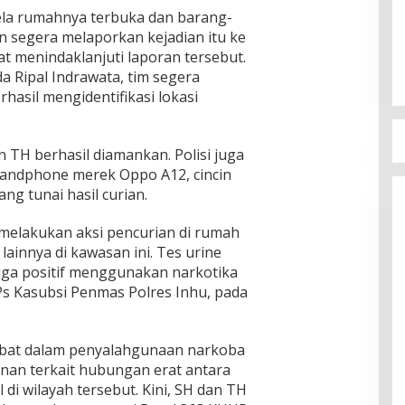
ela rumahnya terbuka dan barang-
n segera melaporkan kejadian itu ke
pat menindaklanjuti laporan tersebut.
a Ripal Indrawata, tim segera
hasil mengidentifikasi lokasi
 TH berhasil diamankan. Polisi juga
handphone merek Oppo A12, cincin
ng tunai hasil curian.
melakukan aksi pencurian di rumah
 lainnya di kawasan ini. Tes urine
ga positif menggunakan narkotika
 Ps Kasubsi Penmas Polres Inhu, pada
libat dalam penyalahgunaan narkoba
nan terkait hubungan erat antara
 di wilayah tersebut. Kini, SH dan TH