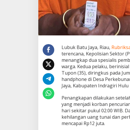
o
l
R
u
m
a
h
d
i
Lubuk Batu Jaya, Riau,
Rubriks
D
terencana, Kepolisian Sektor (P
e
s
menangkap dua spesialis pemb
a
warga. Kedua pelaku, berinisial 
P
Tupon (35), diringkus pada Jum
e
handphone di Desa Perkebunan
r
Jaya, Kabupaten Indragiri Hulu 
k
e
b
Penangkapan dilakukan setelah
u
yang menjadi korban pencurian
n
hari sekitar pukul 02.00 WIB. D
a
kehilangan uang tunai dan per
n
S
mencapai Rp12 juta.
u