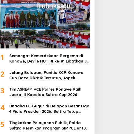
1
Semangat Kemerdekaan Bergema di
Konawe, Devile HUT RI ke-81 Libatkan 98
Barisan
2
Jelang Balapan, Panitia KCR Konawe
Cup Race Dikritik Tertutup, Aspek
Keselamatan Dipertanyakan
3
Tim ASREAM ACE Polres Konawe Raih
Juara III Kapolda Sultra Cup 2026
4
Unaaha FC Gugur di Delapan Besar Liga
4 Piala Presiden 2026, Sultra Tetap
Bangga
5
Tingkatkan Pelayanan Publik, Polda
Sultra Resmikan Program SIMPUL untuk
Masyarakat Pesisir