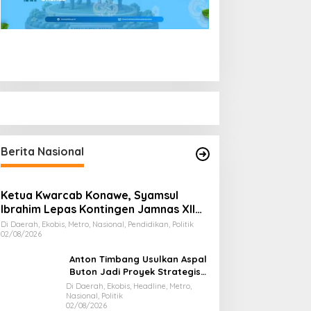
Berita Nasional
Ketua Kwarcab Konawe, Syamsul
Ibrahim Lepas Kontingen Jamnas XII
2026
Di Daerah, Ekobis, Metro, Nasional, Pendidikan, Politik
02/08/2026
Anton Timbang Usulkan Aspal
Buton Jadi Proyek Strategis
Nasional
Di Daerah, Ekobis, Headline, Metro,
Nasional, Politik
02/08/2026