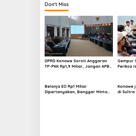
Don't Miss
DPRD Konawe Soroti Anggaran
Gempur S
TP-PKK Rp1,9 Miliar, Jangan APBD
Periksa I
Habis untuk Perjalanan Dinas
Tahan T
Ilegal
Belanja EO Rp1 Miliar
Konawe j
Dipertanyakan, Banggar Minta
di Sultra 
Anggaran Dinas Pariwisata
Perpusta
Konawe Dirasionalisasi
Restui A