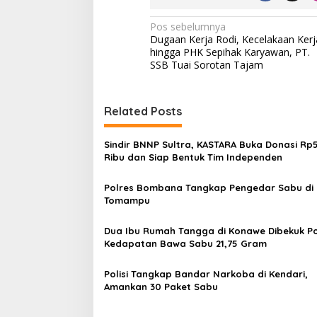
N
Pos sebelumnya
Dugaan Kerja Rodi, Kecelakaan Kerj
a
hingga PHK Sepihak Karyawan, PT.
v
SSB Tuai Sorotan Tajam
i
g
Related Posts
a
s
Sindir BNNP Sultra, KASTARA Buka Donasi Rp
Ribu dan Siap Bentuk Tim Independen
i
p
Polres Bombana Tangkap Pengedar Sabu di
Tomampu
o
s
Dua Ibu Rumah Tangga di Konawe Dibekuk Pol
Kedapatan Bawa Sabu 21,75 Gram
Polisi Tangkap Bandar Narkoba di Kendari,
Amankan 30 Paket Sabu