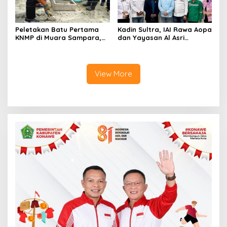
Peletakan Batu Pertama
Kadin Sultra, IAI Rawa Aopa
KNMP di Muara Sampara,
dan Yayasan Al Asri
Wabup Konawe Ajak Desa
Bersinergi Cetak Lulusan
Jemput Program Pusat
Siap Kerja
View More