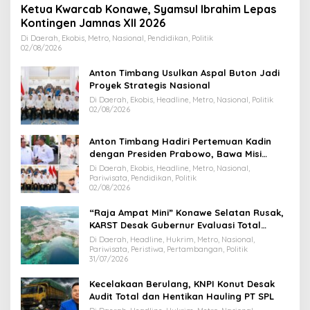
Ketua Kwarcab Konawe, Syamsul Ibrahim Lepas
Kontingen Jamnas XII 2026
Di Daerah, Ekobis, Metro, Nasional, Pendidikan, Politik
02/08/2026
Anton Timbang Usulkan Aspal Buton Jadi
Proyek Strategis Nasional
Di Daerah, Ekobis, Headline, Metro, Nasional, Politik
02/08/2026
Anton Timbang Hadiri Pertemuan Kadin
dengan Presiden Prabowo, Bawa Misi
Majukan Ekonomi Sultra
Di Daerah, Ekobis, Headline, Metro, Nasional,
Pariwisata, Pendidikan, Politik
02/08/2026
“Raja Ampat Mini” Konawe Selatan Rusak,
KARST Desak Gubernur Evaluasi Total
Dispar Sultra
Di Daerah, Headline, Hukrim, Metro, Nasional,
Pariwisata, Peristiwa, Pertambangan, Politik
31/07/2026
Kecelakaan Berulang, KNPI Konut Desak
Audit Total dan Hentikan Hauling PT SPL