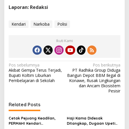
Laporan: Redaksi
Kendari
Narkoba
Polisi
Ikuti Kami
N
Pos sebelumnya
Pos berikutnya
Akibat Gempa Terus Terjadi,
PT Radhika Group Diduga
a
Bupati Koltim Liburkan
Bangun Depot BBM Ilegal di
v
Pembelajaran di Sekolah
Konawe, Rusak Lingkungan
dan Ancam Ekosistem
i
Pesisir
g
Related Posts
a
s
Cetak Pejuang Keadilan,
Haji Kama Didesak
i
PERMAHI Kendari
Ditangkap, Dugaan Upeti
Rampungkan MAPERCA
Rp17,5 Juta/Hari Mencuat