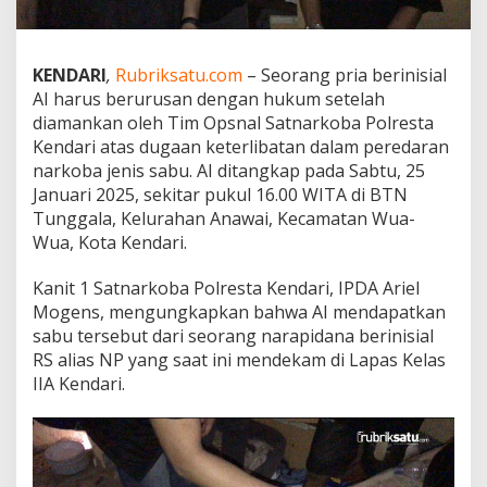
a
r
k
o
KENDARI
,
Rubriksatu.com
– Seorang pria berinisial
b
AI harus berurusan dengan hukum setelah
a
diamankan oleh Tim Opsnal Satnarkoba Polresta
d
Kendari atas dugaan keterlibatan dalam peredaran
i
narkoba jenis sabu. AI ditangkap pada Sabtu, 25
K
e
Januari 2025, sekitar pukul 16.00 WITA di BTN
n
Tunggala, Kelurahan Anawai, Kecamatan Wua-
d
Wua, Kota Kendari.
a
r
Kanit 1 Satnarkoba Polresta Kendari, IPDA Ariel
i
,
Mogens, mengungkapkan bahwa AI mendapatkan
A
sabu tersebut dari seorang narapidana berinisial
m
RS alias NP yang saat ini mendekam di Lapas Kelas
a
IIA Kendari.
n
k
a
n
3
0