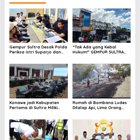
Gempur Sultra Desak Polda
“Tak Ada yang Kebal
Periksa Istri Suparjo dan
Hukum!” GEMPUR SULTRA
Segera Tahan Tersangka
Geruduk Kantor Fajar S
Kasus Tambang Ilegal
Tanawali dan PT
Tadisangka, Siap Kuasai
Lahan Puuwatu
Konawe jadi Kabupaten
Rumah di Bombana Ludes
Pertama di Sultra Miliki
Dilalap Api, Lima Orang
Aplikasi Perpustakaan
Satu Keluarga Meninggal
Digital, DPRD Restui
Dunia
Anggaran Rp200 Juta