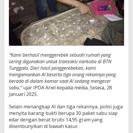
P
a
k
e
t
S
a
b
u
“Kami berhasil menggerebek sebuah rumah yang
sering digunakan untuk transaksi narkoba di BTN
Tunggala. Dari hasil penggerebekan, kami
mengamankan AI beserta tiga orang rekannya yang
berada di dalam kamar saat AI sedang mengecer
sabu,”
ujar IPDA Ariel kepada media, Selasa, 28
Januari 2025.
Selain menangkap AI dan tiga rekannya, polisi juga
menyita barang bukti berupa 30 paket sabu siap
edar dengan berat bruto 14,95 gram yang
disembunyikan di bawah kasur.