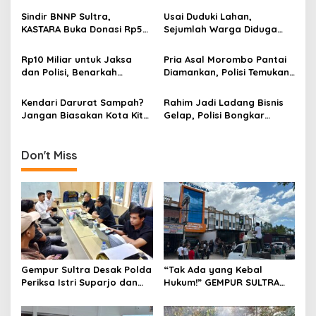
p
Angkatan VIII
di Tambang Emas Ilegal
Sindir BNNP Sultra,
Usai Duduki Lahan,
o
Bombana
KASTARA Buka Donasi Rp50
Sejumlah Warga Diduga
s
Ribu dan Siap Bentuk Tim
Panen Sawit PT SJAP, Polisi
Independen
Turun Tangan
Rp10 Miliar untuk Jaksa
Pria Asal Morombo Pantai
dan Polisi, Benarkah
Diamankan, Polisi Temukan
Kebutuhan Masyarakat
Puluhan Paket Sabu di Dua
Bukan Prioritas Wali Kota
Lokasi
Kendari Darurat Sampah?
Rahim Jadi Ladang Bisnis
Kendari?
Jangan Biasakan Kota Kita
Gelap, Polisi Bongkar
Hidup di Tengah Tumpukan
Sindikat Aborsi Ilegal di
Sampah
Kendari
Don't Miss
Gempur Sultra Desak Polda
“Tak Ada yang Kebal
Periksa Istri Suparjo dan
Hukum!” GEMPUR SULTRA
Segera Tahan Tersangka
Geruduk Kantor Fajar S
Kasus Tambang Ilegal
Tanawali dan PT