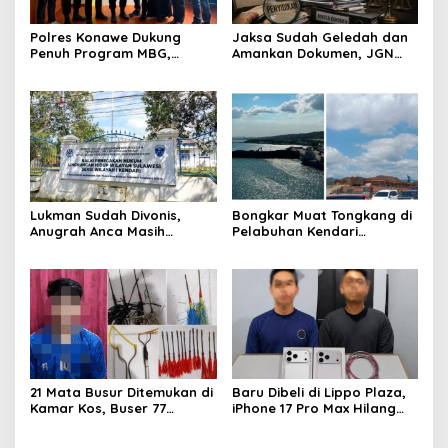
Polres Konawe Dukung
Jaksa Sudah Geledah dan
Penuh Program MBG,
Amankan Dokumen, JGN
Kapolres Tekankan Tepat
Sultra Pertanyakan
Sasaran dan Sesuai Aturan
Tersangka Dana Hibah
Pilkada Bombana
Lukman Sudah Divonis,
Bongkar Muat Tongkang di
Anugrah Anca Masih
Pelabuhan Kendari
Menggantung: Siapa
Dipertanyakan, FPM Sultra:
Bertanggung Jawab?
Atas Dasar Izin Apa?
21 Mata Busur Ditemukan di
Baru Dibeli di Lippo Plaza,
Kamar Kos, Buser 77
iPhone 17 Pro Max Hilang
Kendari Amankan Pria Asal
dari Mess, Polisi Ciduk Dua
Konawe
Terduga Penadah