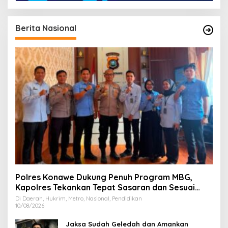
Berita Nasional
Polres Konawe Dukung Penuh Program MBG,
Kapolres Tekankan Tepat Sasaran dan Sesuai
Aturan
Di Daerah, Hukrim, Metro, Nasional, Pendidikan
10/08/2026
Jaksa Sudah Geledah dan Amankan