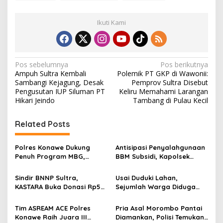
Ikuti Kami
N
Pos sebelumnya
Pos berikutnya
Ampuh Sultra Kembali
Polemik PT GKP di Wawonii:
a
Sambangi Kejagung, Desak
Pemprov Sultra Disebut
v
Pengusutan IUP Siluman PT
Keliru Memahami Larangan
Hikari Jeindo
Tambang di Pulau Kecil
i
g
Related Posts
a
s
Polres Konawe Dukung
Antisipasi Penyalahgunaan
Penuh Program MBG,
BBM Subsidi, Kapolsek
i
Kapolres Tekankan Tepat
Unaaha Cek Langsung
p
Sasaran dan Sesuai Aturan
Pengisian di SPBU
Sindir BNNP Sultra,
Usai Duduki Lahan,
KASTARA Buka Donasi Rp50
Sejumlah Warga Diduga
o
Ribu dan Siap Bentuk Tim
Panen Sawit PT SJAP, Polisi
s
Independen
Turun Tangan
Tim ASREAM ACE Polres
Pria Asal Morombo Pantai
Konawe Raih Juara III
Diamankan, Polisi Temukan