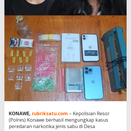
u
a
P
e
n
g
e
d
a
r
S
a
b
u
d
i
D
e
s
a
P
KONAWE,
rubriksatu.com
– Kepolisian Resor
e
b
(Polres) Konawe berhasil mengungkap kasus
u
peredaran narkotika jenis sabu di Desa
n