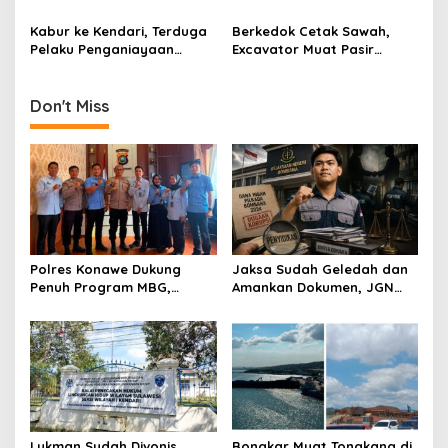
Kapolda Sultra Cup 2026
Puluhan Paket Sabu di Dua
Lokasi
Kabur ke Kendari, Terduga
Berkedok Cetak Sawah,
Pelaku Penganiayaan
Excavator Muat Pasir
dengan Busur Berhasil
Diamankan Satreskrim
Dibekuk Polisi
Polres Konawe
Don't Miss
Polres Konawe Dukung
Jaksa Sudah Geledah dan
Penuh Program MBG,
Amankan Dokumen, JGN
Kapolres Tekankan Tepat
Sultra Pertanyakan
Sasaran dan Sesuai Aturan
Tersangka Dana Hibah
Pilkada Bombana
Lukman Sudah Divonis,
Bongkar Muat Tongkang di