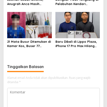
Anugrah Anca Masih
Pelabuhan Kendari
Menggantung: Siapa
Dipertanyakan, FPM Sultra:
Bertanggung Jawab?
Atas Dasar Izin Apa?
21 Mata Busur Ditemukan di
Baru Dibeli di Lippo Plaza,
Kamar Kos, Buser 77
iPhone 17 Pro Max Hilang
Kendari Amankan Pria Asal
dari Mess, Polisi Ciduk Dua
Konawe
Terduga Penadah
Tinggalkan Balasan
Alamat email Anda tidak akan dipublikasikan.
Ruas yang wajib
ditandai
*