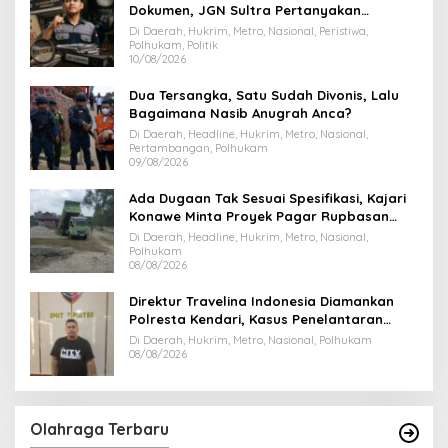
Dokumen, JGN Sultra Pertanyakan
Tersangka Dana Hibah Pilkada Bombana
Di Daerah, Hukrim, Metro, Nasional, Peristiwa,
Polhukam, Politik
10/08/2026
Dua Tersangka, Satu Sudah Divonis, Lalu
Bagaimana Nasib Anugrah Anca?
Di Daerah, Headline, Hukrim, Metro, Nasional,
Pertambangan, Polhukam
09/08/2026
Ada Dugaan Tak Sesuai Spesifikasi, Kajari
Konawe Minta Proyek Pagar Rupbasan
Rp1,9 Miliar Dihentikan
Di Daerah, Headline, Hukrim, Metro, Nasional,
Polhukam
08/08/2026
Direktur Travelina Indonesia Diamankan
Polresta Kendari, Kasus Penelantaran
Jemaah Umrah Masuk Babak Baru
Di Daerah, Hukrim, Metro, Nasional, Polhukam
08/08/2026
Olahraga Terbaru