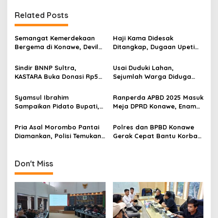
s
Related Posts
i
p
Semangat Kemerdekaan
Haji Kama Didesak
o
Bergema di Konawe, Devile
Ditangkap, Dugaan Upeti
HUT RI ke-81 Libatkan 98
Rp17,5 Juta/Hari Mencuat
s
Barisan
di Tambang Emas Ilegal
Sindir BNNP Sultra,
Usai Duduki Lahan,
Bombana
KASTARA Buka Donasi Rp50
Sejumlah Warga Diduga
Ribu dan Siap Bentuk Tim
Panen Sawit PT SJAP, Polisi
Independen
Turun Tangan
Syamsul Ibrahim
Ranperda APBD 2025 Masuk
Sampaikan Pidato Bupati,
Meja DPRD Konawe, Enam
Pengelolaan Keuangan
Fraksi Kompak Beri
Daerah Harus Semakin
Persetujuan Awal
Pria Asal Morombo Pantai
Polres dan BPBD Konawe
Berkualitas
Diamankan, Polisi Temukan
Gerak Cepat Bantu Korban
Puluhan Paket Sabu di Dua
Puting Beliung di
Lokasi
Wonggeduku
Don't Miss