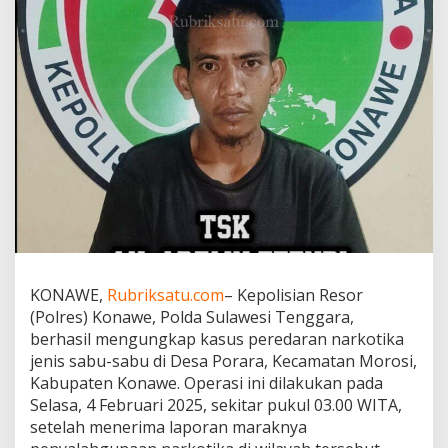
e
r
e
d
a
r
a
n
S
a
b
u
d
i
M
o
KONAWE,
Rubriksatu.com
– Kepolisian Resor
r
(Polres) Konawe, Polda Sulawesi Tenggara,
o
s
berhasil mengungkap kasus peredaran narkotika
i
jenis sabu-sabu di Desa Porara, Kecamatan Morosi,
,
Kabupaten Konawe. Operasi ini dilakukan pada
S
Selasa, 4 Februari 2025, sekitar pukul 03.00 WITA,
a
setelah menerima laporan maraknya
t
u