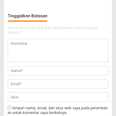
Digital, DPRD Restui
Dunia
Anggaran Rp200 Juta
Tinggalkan Balasan
Alamat email Anda tidak akan dipublikasikan.
Ruas yang wajib
ditandai
*
Simpan nama, email, dan situs web saya pada peramban
ini untuk komentar saya berikutnya.