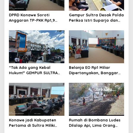
DPRD Konawe Soroti
Gempur Sultra Desak Polda
Anggaran TP-PKK Rp1,9
Periksa Istri Suparjo dan
Miliar, Jangan APBD Habis
Segera Tahan Tersangka
untuk Perjalanan Dinas
Kasus Tambang Ilegal
“Tak Ada yang Kebal
Belanja EO Rp1 Miliar
Hukum!” GEMPUR SULTRA
Dipertanyakan, Banggar
Geruduk Kantor Fajar S
Minta Anggaran Dinas
Tanawali dan PT
Pariwisata Konawe
Tadisangka, Siap Kuasai
Dirasionalisasi
Lahan Puuwatu
Konawe jadi Kabupaten
Rumah di Bombana Ludes
Pertama di Sultra Miliki
Dilalap Api, Lima Orang
Aplikasi Perpustakaan
Satu Keluarga Meninggal