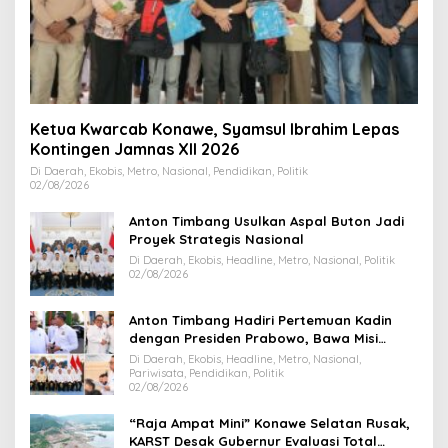
Ketua Kwarcab Konawe, Syamsul Ibrahim Lepas
Kontingen Jamnas XII 2026
Di Daerah, Ekobis, Metro, Nasional, Pendidikan, Politik
02/08/2026
Anton Timbang Usulkan Aspal Buton Jadi
Proyek Strategis Nasional
Di Daerah, Ekobis, Headline, Metro, Nasional, Politik
02/08/2026
Anton Timbang Hadiri Pertemuan Kadin
dengan Presiden Prabowo, Bawa Misi
Majukan Ekonomi Sultra
Di Daerah, Ekobis, Headline, Metro, Nasional,
Pariwisata, Pendidikan, Politik
02/08/2026
“Raja Ampat Mini” Konawe Selatan Rusak,
KARST Desak Gubernur Evaluasi Total