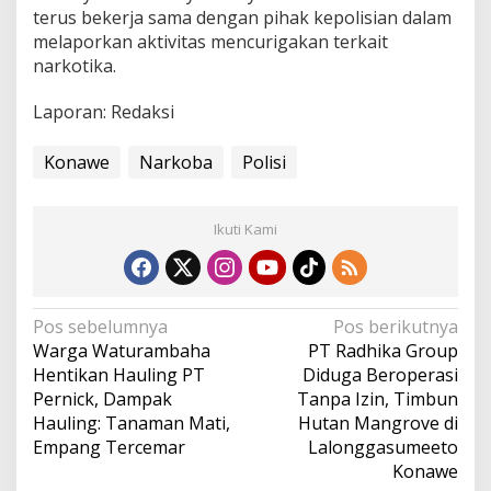
terus bekerja sama dengan pihak kepolisian dalam
melaporkan aktivitas mencurigakan terkait
narkotika.
Laporan: Redaksi
Konawe
Narkoba
Polisi
Ikuti Kami
N
Pos sebelumnya
Pos berikutnya
Warga Waturambaha
PT Radhika Group
a
Hentikan Hauling PT
Diduga Beroperasi
v
Pernick, Dampak
Tanpa Izin, Timbun
i
Hauling: Tanaman Mati,
Hutan Mangrove di
g
Empang Tercemar
Lalonggasumeeto
Konawe
a