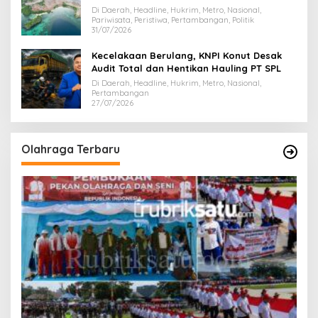
Dispar Sultra
Di Daerah, Headline, Hukrim, Metro, Nasional,
Pariwisata, Peristiwa, Pertambangan, Politik
31/07/2026
Kecelakaan Berulang, KNPI Konut Desak
Audit Total dan Hentikan Hauling PT SPL
Di Daerah, Headline, Hukrim, Metro, Nasional,
Pertambangan
27/07/2026
Olahraga Terbaru