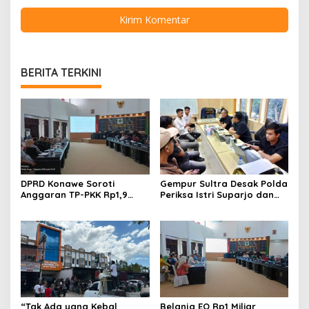
BERITA TERKINI
DPRD Konawe Soroti
Gempur Sultra Desak Polda
Anggaran TP-PKK Rp1,9
Periksa Istri Suparjo dan
Miliar, Jangan APBD Habis
Segera Tahan Tersangka
untuk Perjalanan Dinas
Kasus Tambang Ilegal
“Tak Ada yang Kebal
Belanja EO Rp1 Miliar