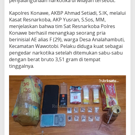
penyalahgunaan narkotika di wilayah tersebut.
O
r
Kapolres Konawe, AKBP Ahmad Setiadi, S.IK, melalui
a
Kasat Resnarkoba, AKP Yusran, S.Sos, MM,
n
menjelaskan bahwa tim Sat Resnarkoba Polres
g
D
Konawe berhasil menangkap seorang pria
i
berinisial AE alias F (29), warga Desa Analahambuti,
t
Kecamatan Wawotobi. Pelaku diduga kuat sebagai
a
pengedar narkotika setelah ditemukan sabu-sabu
n
g
dengan berat bruto 3,51 gram di tempat
k
tinggalnya.
a
p