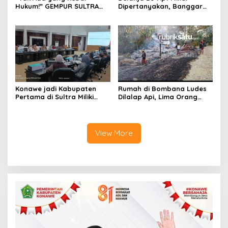
Hukum!” GEMPUR SULTRA
Dipertanyakan, Banggar
Geruduk Kantor Fajar S
Minta Anggaran Dinas
Tanawali dan PT
Pariwisata Konawe
Tadisangka, Siap Kuasai
Dirasionalisasi
Lahan Puuwatu
Konawe jadi Kabupaten
Rumah di Bombana Ludes
Pertama di Sultra Miliki
Dilalap Api, Lima Orang
Aplikasi Perpustakaan
Satu Keluarga Meninggal
Digital, DPRD Restui
Dunia
Anggaran Rp200 Juta
View More