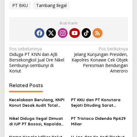
PT BKU
Tambang Ilegal
Ikuti Kami
N
Pos sebelumnya
Pos berikutnya
Diduga PT KNN dan AJB
Jelang Kunjungan Presiden,
a
Bersekongkol Jual Ore Nikel
Kapolres Konawe Cek Objek
v
Sembunyi-sembunyi di
Peresmian Bendungan
Konut
Ameroro
i
g
Related Posts
a
s
Kecelakaan Berulang, KNPI
PT KKU dan PT Konutara
Konut Desak Audit Total
Sejati Dituding Sarat
i
dan Hentikan Hauling PT
Masalah, Investasi Baru
p
SPL
Dinilai Bom Waktu
Nikel Diduga Ilegal Dimuat
PT Tristaco Didenda Rp629
di IUP PT Bososi, Kapolda
Miliar
o
Sultra Disorot Publik
s
Nama Kepala Wilker Kolut
H. Igo dan Ko Andi Disebut