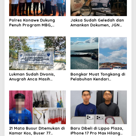
Polres Konawe Dukung
Jaksa Sudah Geledah dan
Penuh Program MBG,
Amankan Dokumen, JGN
Kapolres Tekankan Tepat
Sultra Pertanyakan
Sasaran dan Sesuai Aturan
Tersangka Dana Hibah
Pilkada Bombana
Lukman Sudah Divonis,
Bongkar Muat Tongkang di
Anugrah Anca Masih
Pelabuhan Kendari
Menggantung: Siapa
Dipertanyakan, FPM Sultra:
Bertanggung Jawab?
Atas Dasar Izin Apa?
21 Mata Busur Ditemukan di
Baru Dibeli di Lippo Plaza,
Kamar Kos, Buser 77
iPhone 17 Pro Max Hilang