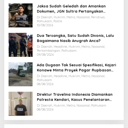
Jaksa Sudah Geledah dan Amankan
Dokumen, JGN Sultra Pertanyakan
Tersangka Dana Hibah Pilkada Bombana
Di Daerah, Hukrim, Metro, Nasional, Peristiwa,
Polhukam, Politik
10/08/2026
Dua Tersangka, Satu Sudah Divonis, Lalu
Bagaimana Nasib Anugrah Anca?
Di Daerah, Headline, Hukrim, Metro, Nasional,
Pertambangan, Polhukam
09/08/2026
Ada Dugaan Tak Sesuai Spesifikasi, Kajari
Konawe Minta Proyek Pagar Rupbasan
Rp1,9 Miliar Dihentikan
Di Daerah, Headline, Hukrim, Metro, Nasional,
Polhukam
08/08/2026
Direktur Travelina Indonesia Diamankan
Polresta Kendari, Kasus Penelantaran
Jemaah Umrah Masuk Babak Baru
Di Daerah, Hukrim, Metro, Nasional, Polhukam
08/08/2026