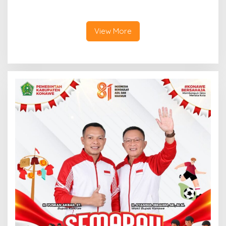
Kendari Amankan Pria Asal
dari Mess, Polisi Ciduk Dua
Konawe
Terduga Penadah
View More