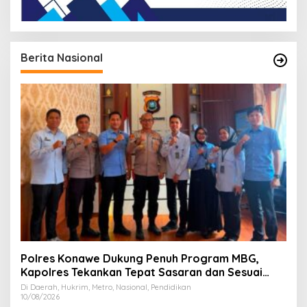
Berita Nasional
Polres Konawe Dukung Penuh Program MBG,
Kapolres Tekankan Tepat Sasaran dan Sesuai
Aturan
Di Daerah, Hukrim, Metro, Nasional, Pendidikan
10/08/2026