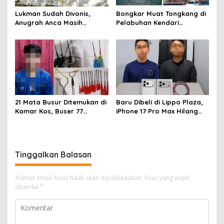
Lukman Sudah Divonis,
Bongkar Muat Tongkang di
Anugrah Anca Masih
Pelabuhan Kendari
Menggantung: Siapa
Dipertanyakan, FPM Sultra:
Bertanggung Jawab?
Atas Dasar Izin Apa?
21 Mata Busur Ditemukan di
Baru Dibeli di Lippo Plaza,
Kamar Kos, Buser 77
iPhone 17 Pro Max Hilang
Kendari Amankan Pria Asal
dari Mess, Polisi Ciduk Dua
Konawe
Terduga Penadah
Tinggalkan Balasan
Alamat email Anda tidak akan dipublikasikan.
Ruas yang wajib
ditandai
*