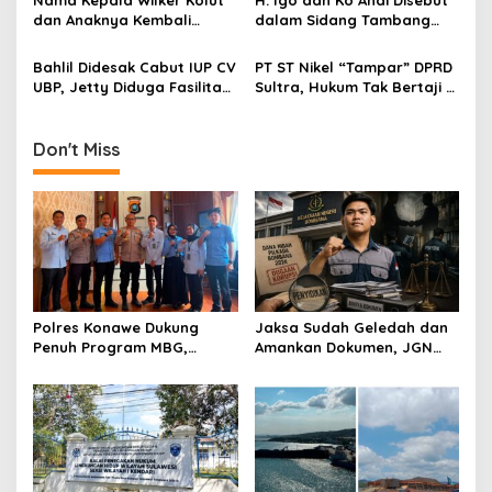
dan Anaknya Kembali
dalam Sidang Tambang
Disebut dalam Sidang
Ilegal: Siapa yang
Kasus Korupsi Tambang
Lindungi?
Bahlil Didesak Cabut IUP CV
PT ST Nikel “Tampar” DPRD
Nikel
UBP, Jetty Diduga Fasilitasi
Sultra, Hukum Tak Bertaji di
Tambang Ilegal di Konut
Hadapan Korporasi
Tambang
Don't Miss
Polres Konawe Dukung
Jaksa Sudah Geledah dan
Penuh Program MBG,
Amankan Dokumen, JGN
Kapolres Tekankan Tepat
Sultra Pertanyakan
Sasaran dan Sesuai Aturan
Tersangka Dana Hibah
Pilkada Bombana