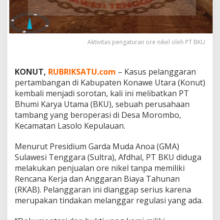
k
e
l
T
a
Aktivitas pengaturan ore nikel oleh PT BKU
n
p
a
KONUT,
RUBRIKSATU.com
– Kasus pelanggaran
R
pertambangan di Kabupaten Konawe Utara (Konut)
K
kembali menjadi sorotan, kali ini melibatkan PT
A
Bhumi Karya Utama (BKU), sebuah perusahaan
B
tambang yang beroperasi di Desa Morombo,
Kecamatan Lasolo Kepulauan.
Menurut Presidium Garda Muda Anoa (GMA)
Sulawesi Tenggara (Sultra), Afdhal, PT BKU diduga
melakukan penjualan ore nikel tanpa memiliki
Rencana Kerja dan Anggaran Biaya Tahunan
(RKAB). Pelanggaran ini dianggap serius karena
merupakan tindakan melanggar regulasi yang ada.