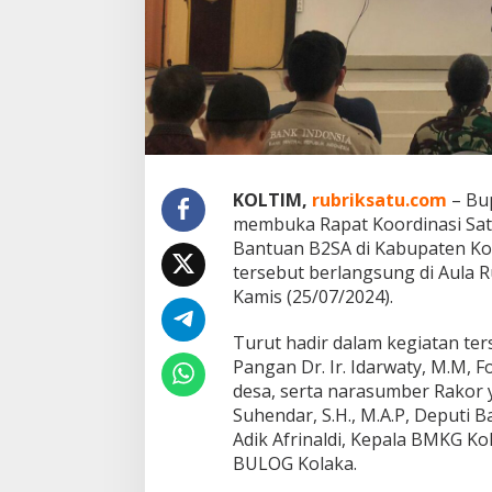
s
i
S
a
t
g
a
s
P
a
KOLTIM,
rubriksatu.com
– Bu
n
membuka Rapat Koordinasi Sa
g
a
Bantuan B2SA di Kabupaten Kol
n
tersebut berlangsung di Aula 
d
Kamis (25/07/2024).
a
n
Turut hadir dalam kegiatan te
P
e
Pangan Dr. Ir. Idarwaty, M.M, 
n
desa, serta narasumber Rakor y
y
Suhendar, S.H., M.A.P, Deputi
e
Adik Afrinaldi, Kepala BMKG K
r
a
BULOG Kolaka.
h