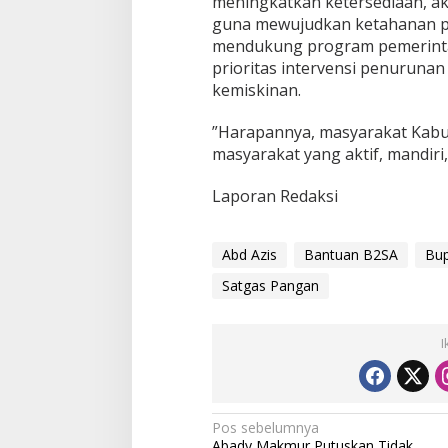
meningkatkan ketersediaan, ak
guna mewujudkan ketahanan pa
mendukung program pemerinta
prioritas intervensi penuruna
kemiskinan.
”Harapannya, masyarakat Kabu
masyarakat yang aktif, mandiri, 
Laporan Redaksi
Abd Azis
Bantuan B2SA
Bup
Satgas Pangan
I
N
Pos sebelumnya
Abady Makmur Putuskan Tidak