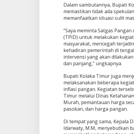
a
Dalam sambutannya, Bupati K
n
memastikan tidak ada spekula
B
memanfaatkan situasi sulit masy
a
n
t
“Saya meminta Satgas Pangan d
u
(TPID) untuk melakukan kegia
a
masyarakat, mencegah terjadin
n
kehadiran pemerintah di tenga
B
2
intervensi yang akan dilakuka
S
dan panjang,” ungkapnya.
A
2
Bupati Kolaka Timur juga menj
0
melaksanakan beberapa kegiat
2
4
inflasi pangan. Kegiatan terse
Timur melalui Dinas Ketahana
Murah, pemantauan harga secar
pasokan, dan harga pangan.
Di tempat yang sama, Kepala Di
Idarwaty, M.M, menyebutkan ba