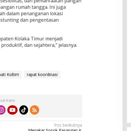
sesibilitas, dan pemanfaatan pangan
ngan rumah tangga. Ini juga
h dalam penanganan lokasi
n stunting dan pengentasan
paten Kolaka Timur menjadi
produktif, dan sejahtera,” jelasnya.
ati Koltim
rapat koordinasi
kuti Kami
Pos berikutnya
Menakar Sosok Pasangan Ir.