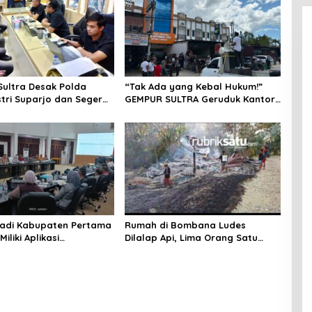
ultra Desak Polda
“Tak Ada yang Kebal Hukum!”
stri Suparjo dan Segera
GEMPUR SULTRA Geruduk Kantor
ersangka Kasus Tambang
Fajar S Tanawali dan PT
Tadisangka, Siap Kuasai Lahan
Puuwatu
adi Kabupaten Pertama
Rumah di Bombana Ludes
Miliki Aplikasi
Dilalap Api, Lima Orang Satu
kaan Digital, DPRD
Keluarga Meninggal Dunia
nggaran Rp200 Juta