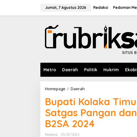
L
e
Jumat, 7 Agustus 2026
Redaksi
Pedoman Med
w
a
t
i
k
e
k
o
n
t
e
Metro
Daerah
Politik
Hukrim
Ekobi
n
Homepage
/
Daerah
B
u
Bupati Kolaka Timu
p
a
Satgas Pangan dan
t
i
B2SA 2024
K
o
l
Redaksi
25/07/2024