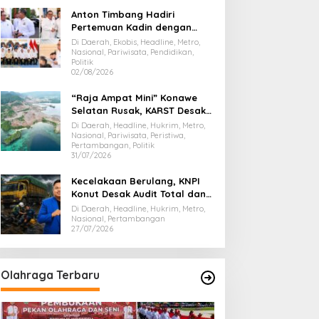
Anton Timbang Hadiri
Pertemuan Kadin dengan
Presiden Prabowo, Bawa Misi
Di Daerah, Ekobis, Headline, Metro,
Majukan Ekonomi Sultra
Nasional, Pariwisata, Pendidikan,
Politik
02/08/2026
“Raja Ampat Mini” Konawe
Selatan Rusak, KARST Desak
Gubernur Evaluasi Total
Di Daerah, Headline, Hukrim, Metro,
Dispar Sultra
Nasional, Pariwisata, Peristiwa,
Pertambangan, Politik
31/07/2026
Kecelakaan Berulang, KNPI
Konut Desak Audit Total dan
Hentikan Hauling PT SPL
Di Daerah, Headline, Hukrim, Metro,
Nasional, Pertambangan
27/07/2026
Olahraga Terbaru