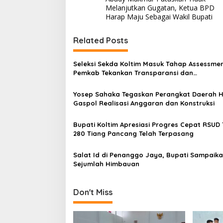
a
Melanjutkan Gugatan, Ketua BPD
v
Harap Maju Sebagai Wakil Bupati
i
Related Posts
g
a
Seleksi Sekda Koltim Masuk Tahap Assessmen
s
Pemkab Tekankan Transparansi dan
Profesionalisme
i
Yosep Sahaka Tegaskan Perangkat Daerah 
p
Gaspol Realisasi Anggaran dan Konstruksi
o
Bupati Koltim Apresiasi Progres Cepat RSUD 
s
280 Tiang Pancang Telah Terpasang
Salat Id di Penanggo Jaya, Bupati Sampaik
Sejumlah Himbauan
Don't Miss