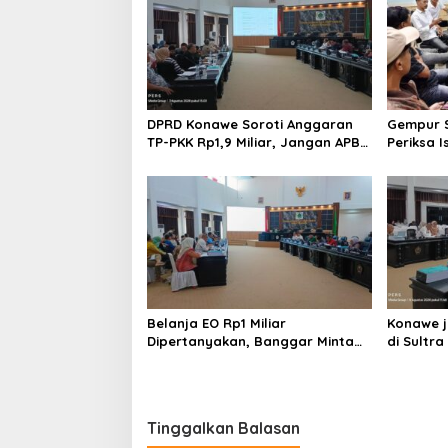
DPRD Konawe Soroti Anggaran
Gempur S
TP-PKK Rp1,9 Miliar, Jangan APBD
Periksa I
Habis untuk Perjalanan Dinas
Tahan T
Ilegal
Belanja EO Rp1 Miliar
Konawe j
Dipertanyakan, Banggar Minta
di Sultra 
Anggaran Dinas Pariwisata
Perpusta
Konawe Dirasionalisasi
Restui A
Tinggalkan Balasan