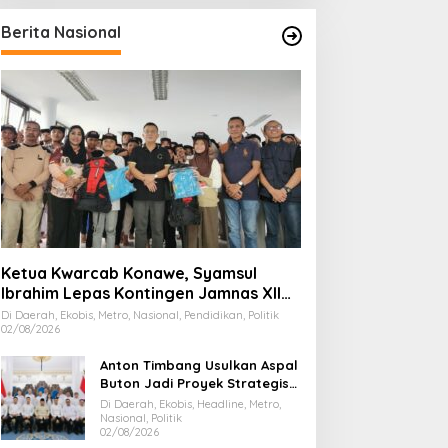
Berita Nasional
Ketua Kwarcab Konawe, Syamsul
Ibrahim Lepas Kontingen Jamnas XII
2026
Di Daerah, Ekobis, Metro, Nasional, Pendidikan, Politik
02/08/2026
Anton Timbang Usulkan Aspal
Buton Jadi Proyek Strategis
Nasional
Di Daerah, Ekobis, Headline, Metro,
Nasional, Politik
02/08/2026