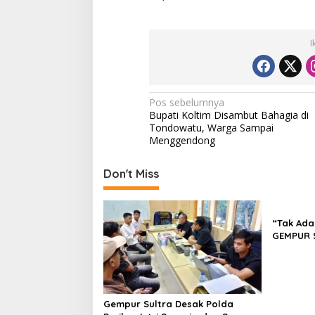
I
N
Pos sebelumnya
Bupati Koltim Disambut Bahagia di
a
Tondowatu, Warga Sampai
v
Menggendong
i
Don't Miss
g
a
s
“Tak Ada
GEMPUR 
i
Fajar S 
p
Tadisang
Puuwatu
o
s
Gempur Sultra Desak Polda