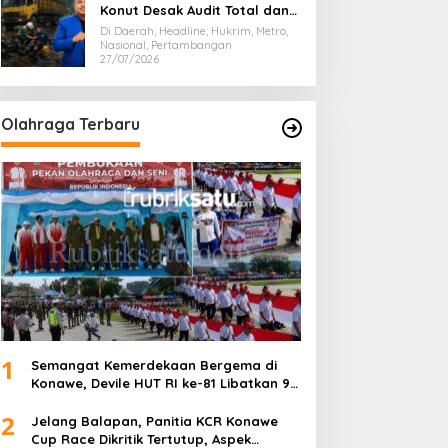
Konut Desak Audit Total dan
Hentikan Hauling PT SPL
Di Daerah, Headline, Hukrim, Metro,
Nasional, Pertambangan
27/07/2026
Olahraga Terbaru
1
Semangat Kemerdekaan Bergema di
Konawe, Devile HUT RI ke-81 Libatkan 98
Barisan
2
Jelang Balapan, Panitia KCR Konawe
Cup Race Dikritik Tertutup, Aspek