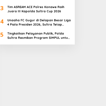
Keselamatan Dipertanyakan
3
Tim ASREAM ACE Polres Konawe Raih
Juara III Kapolda Sultra Cup 2026
4
Unaaha FC Gugur di Delapan Besar Liga
4 Piala Presiden 2026, Sultra Tetap
Bangga
5
Tingkatkan Pelayanan Publik, Polda
Sultra Resmikan Program SIMPUL untuk
Masyarakat Pesisir