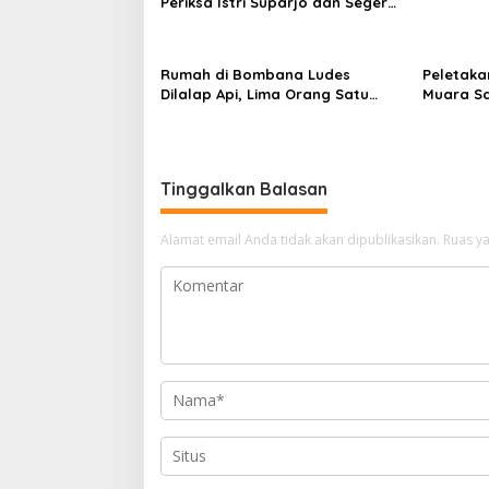
Periksa Istri Suparjo dan Segera
Tahan Tersangka Kasus Tambang
Ilegal
Rumah di Bombana Ludes
Peletaka
Dilalap Api, Lima Orang Satu
Muara S
Keluarga Meninggal Dunia
Ajak Des
Pusat
Tinggalkan Balasan
Alamat email Anda tidak akan dipublikasikan.
Ruas ya