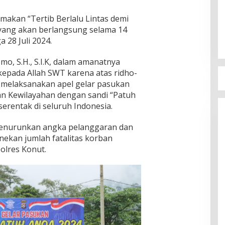
makan “Tertib Berlalu Lintas demi
yang akan berlangsung selama 14
a 28 Juli 2024.
o, S.H., S.I.K, dalam amanatnya
epada Allah SWT karena atas ridho-
 melaksanakan apel gelar pasukan
an Kewilayahan dengan sandi “Patuh
erentak di seluruh Indonesia.
 menurunkan angka pelanggaran dan
enekan jumlah fatalitas korban
polres Konut.