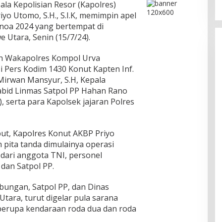
ala Kepolisian Resor (Kapolres)
yo Utomo, S.H., S.I.K, memimpin apel
noa 2024 yang bertempat di
 Utara, Senin (15/7/24).
leh Wakapolres Kompol Urva
asi Pers Kodim 1430 Konut Kapten Inf.
Mirwan Mansyur, S.H, Kepala
abid Linmas Satpol PP Hahan Rano
, serta para Kapolsek jajaran Polres
but, Kapolres Konut AKBP Priyo
n pita tanda dimulainya operasi
 dari anggota TNI, personel
dan Satpol PP.
ubungan, Satpol PP, dan Dinas
ara, turut digelar pula sarana
berupa kendaraan roda dua dan roda