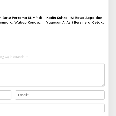
n Batu Pertama KNMP di
Kadin Sultra, IAI Rawa Aopa dan
ampara, Wabup Konawe
Yayasan Al Asri Bersinergi Cetak
a Jemput Program
Lulusan Siap Kerja
ng wajib ditandai
*