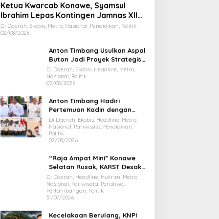
Ketua Kwarcab Konawe, Syamsul
Ibrahim Lepas Kontingen Jamnas XII
2026
Di Daerah, Ekobis, Metro, Nasional, Pendidikan, Politik
02/08/2026
Anton Timbang Usulkan Aspal
Buton Jadi Proyek Strategis
Nasional
Di Daerah, Ekobis, Headline, Metro,
Nasional, Politik
02/08/2026
Anton Timbang Hadiri
Pertemuan Kadin dengan
Presiden Prabowo, Bawa Misi
Di Daerah, Ekobis, Headline, Metro,
Majukan Ekonomi Sultra
Nasional, Pariwisata, Pendidikan,
Politik
02/08/2026
“Raja Ampat Mini” Konawe
Selatan Rusak, KARST Desak
Gubernur Evaluasi Total
Di Daerah, Headline, Hukrim, Metro,
Nasional, Pariwisata, Peristiwa,
Dispar Sultra
Pertambangan, Politik
31/07/2026
Kecelakaan Berulang, KNPI