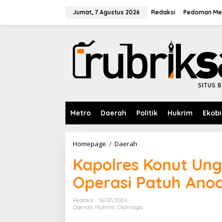
L
e
Jumat, 7 Agustus 2026
Redaksi
Pedoman Med
w
a
t
i
k
e
k
o
n
t
e
Metro
Daerah
Politik
Hukrim
Ekobi
n
Homepage
/
Daerah
K
a
Kapolres Konut Ung
p
o
Operasi Patuh Ano
l
r
e
Redaksi
16/07/2024
s
Daerah
,
Hukrim
,
Olahraga
K