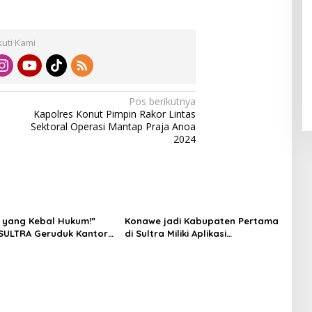
kuti Kami
Pos berikutnya
Kapolres Konut Pimpin Rakor Lintas
Sektoral Operasi Mantap Praja Anoa
2024
 yang Kebal Hukum!”
Konawe jadi Kabupaten Pertama
SULTRA Geruduk Kantor
di Sultra Miliki Aplikasi
Tanawali dan PT
Perpustakaan Digital, DPRD
ka, Siap Kuasai Lahan
Restui Anggaran Rp200 Juta