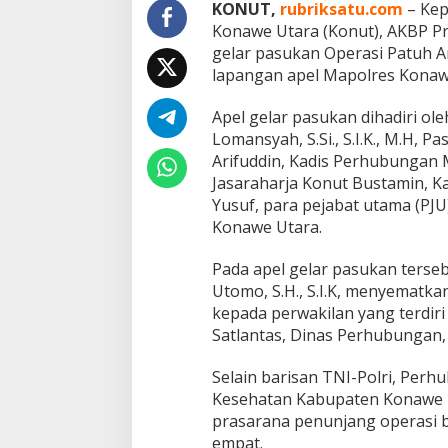
t
K
ONUT,
rubriksatu.com
– Kep
a
Konawe Utara (Konut), AKBP Pri
s
gelar pasukan Operasi Patuh A
O
lapangan apel Mapolres Konawe
p
e
r
Apel gelar pasukan dihadiri o
a
Lomansyah, S.Si., S.I.K., M.H, P
s
Arifuddin, Kadis Perhubungan 
i
Jasaraharja Konut Bustamin, K
P
Yusuf, para pejabat utama (PJU)
a
t
Konawe Utara.
u
h
Pada apel gelar pasukan terse
A
Utomo, S.H., S.I.K, menyematka
n
kepada perwakilan yang terdiri
o
a
Satlantas, Dinas Perhubungan, 
2
0
Selain barisan TNI-Polri, Perh
2
Kesehatan Kabupaten Konawe Ut
4
prasarana penunjang operasi 
empat.