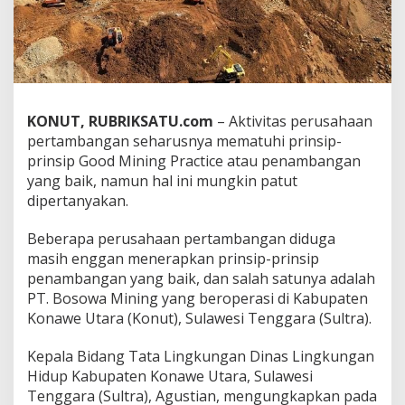
a
n
L
B
3
,
P
KONUT, RUBRIKSATU.com
– Aktivitas perusahaan
T
pertambangan seharusnya mematuhi prinsip-
.
B
prinsip Good Mining Practice atau penambangan
o
yang baik, namun hal ini mungkin patut
s
dipertanyakan.
o
w
Beberapa perusahaan pertambangan diduga
a
M
masih enggan menerapkan prinsip-prinsip
i
penambangan yang baik, dan salah satunya adalah
n
PT. Bosowa Mining yang beroperasi di Kabupaten
i
Konawe Utara (Konut), Sulawesi Tenggara (Sultra).
n
g
D
Kepala Bidang Tata Lingkungan Dinas Lingkungan
i
Hidup Kabupaten Konawe Utara, Sulawesi
d
Tenggara (Sultra), Agustian, mengungkapkan pada
u