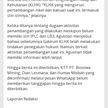
T
Kehutanan (KLHK). “KLHK yang mengurusi
a
pertambangan nikel dan batuan saat ini, termasuk
n
izin-izinnya,” jelasnya.
p
a
Ketika ditanya tentang dugaan aktivitas
M
e
penambangan yang dilakukan meskipun belum
m
memiliki izin IPLC dan LB3, Agustian menyebut
a
bahwa sebelumnya Gakkum KLHK telah melakukan
t
tindakan penegakan hukum. Namun, terkait
u
h
aktivitas penambangan saat ini, Agustian tidak
i
memiliki informasi lebih lanjut.
A
t
Hingga berita ini diterbitkan, KTT PT. Bosowa
u
Mining, Dian Lesmana, dan Humas Misbah yang
r
a
dikonfirmasi melalui pesan WhatsApp belum
n
memberikan tanggapan hingga berita ini
diterbitkan.
Laporan Redaksi