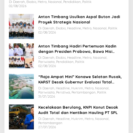
Di Daerah, Ekobis, Metro, Nasional, Pendidikan, Politik
02/08/2026
Anton Timbang Usulkan Aspal Buton Jadi
Proyek Strategis Nasional
Di Daerah, Ekobis, Headline, Metro, Nasional, Politik
02/08/2026
Anton Timbang Hadiri Pertemuan Kadin
dengan Presiden Prabowo, Bawa Misi
Majukan Ekonomi Sultra
Di Daerah, Ekobis, Headline, Metro, Nasional,
Pariwisata, Pendidikan, Politik
02/08/2026
“Raja Ampat Mini” Konawe Selatan Rusak,
KARST Desak Gubernur Evaluasi Total
Dispar Sultra
Di Daerah, Headline, Hukrim, Metro, Nasional,
Pariwisata, Peristiwa, Pertambangan, Politik
31/07/2026
Kecelakaan Berulang, KNPI Konut Desak
Audit Total dan Hentikan Hauling PT SPL
Di Daerah, Headline, Hukrim, Metro, Nasional,
Pertambangan
27/07/2026