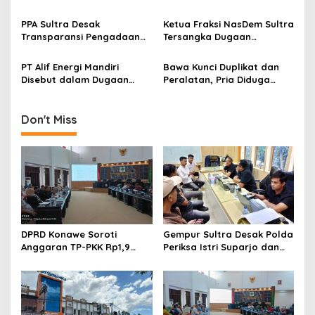
o
Tantangan Adu Data
Puuwatu, Polda Sultra
s
Didesak Bergerak Cepat
PPA Sultra Desak
Ketua Fraksi NasDem Sultra
Transparansi Pengadaan
Tersangka Dugaan
Buku Rp1,09 Miliar di
Tambang Ilegal,
Konawe, Plt Kadis PK Buka
Responsnya: “Saya Siap-
PT Alif Energi Mandiri
Bawa Kunci Duplikat dan
Penjelasan
Siap Saja di Penjara”
Disebut dalam Dugaan
Peralatan, Pria Diduga
Distribusi Solar Subsidi
Hendak Bobol Tower
Indosat Diamankan
Don't Miss
DPRD Konawe Soroti
Gempur Sultra Desak Polda
Anggaran TP-PKK Rp1,9
Periksa Istri Suparjo dan
Miliar, Jangan APBD Habis
Segera Tahan Tersangka
untuk Perjalanan Dinas
Kasus Tambang Ilegal