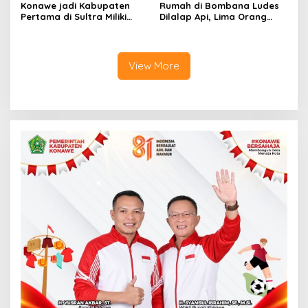
Konawe jadi Kabupaten
Rumah di Bombana Ludes
Pertama di Sultra Miliki
Dilalap Api, Lima Orang
Aplikasi Perpustakaan
Satu Keluarga Meninggal
Digital, DPRD Restui
Dunia
Anggaran Rp200 Juta
View More