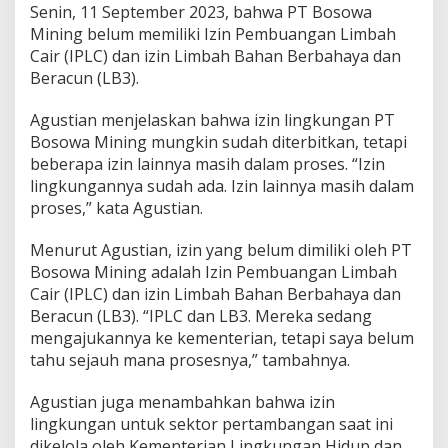
Senin, 11 September 2023, bahwa PT Bosowa
g
a
Mining belum memiliki Izin Pembuangan Limbah
L
Cair (IPLC) dan izin Limbah Bahan Berbahaya dan
a
Beracun (LB3).
k
u
Agustian menjelaskan bahwa izin lingkungan PT
k
a
Bosowa Mining mungkin sudah diterbitkan, tetapi
n
beberapa izin lainnya masih dalam proses. “Izin
A
lingkungannya sudah ada. Izin lainnya masih dalam
k
proses,” kata Agustian.
t
i
v
Menurut Agustian, izin yang belum dimiliki oleh PT
i
Bosowa Mining adalah Izin Pembuangan Limbah
t
Cair (IPLC) dan izin Limbah Bahan Berbahaya dan
a
Beracun (LB3). “IPLC dan LB3. Mereka sedang
s
mengajukannya ke kementerian, tetapi saya belum
T
a
tahu sejauh mana prosesnya,” tambahnya.
m
b
Agustian juga menambahkan bahwa izin
a
lingkungan untuk sektor pertambangan saat ini
n
dikelola oleh Kementerian Lingkungan Hidup dan
g