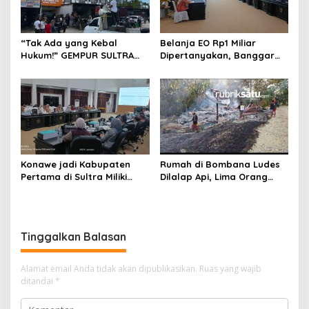
“Tak Ada yang Kebal
Belanja EO Rp1 Miliar
Hukum!” GEMPUR SULTRA
Dipertanyakan, Banggar
Geruduk Kantor Fajar S
Minta Anggaran Dinas
Tanawali dan PT
Pariwisata Konawe
Tadisangka, Siap Kuasai
Dirasionalisasi
Lahan Puuwatu
Konawe jadi Kabupaten
Rumah di Bombana Ludes
Pertama di Sultra Miliki
Dilalap Api, Lima Orang
Aplikasi Perpustakaan
Satu Keluarga Meninggal
Digital, DPRD Restui
Dunia
Anggaran Rp200 Juta
Tinggalkan Balasan
Alamat email Anda tidak akan dipublikasikan.
Ruas yang wajib
ditandai
*