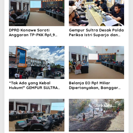
DPRD Konawe Soroti
Gempur Sultra Desak Polda
Anggaran TP-PKK Rp1,9
Periksa Istri Suparjo dan
Miliar, Jangan APBD Habis
Segera Tahan Tersangka
untuk Perjalanan Dinas
Kasus Tambang Ilegal
“Tak Ada yang Kebal
Belanja EO Rp1 Miliar
Hukum!” GEMPUR SULTRA
Dipertanyakan, Banggar
Geruduk Kantor Fajar S
Minta Anggaran Dinas
Tanawali dan PT
Pariwisata Konawe
Tadisangka, Siap Kuasai
Dirasionalisasi
Lahan Puuwatu