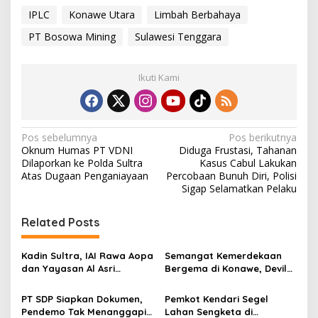
IPLC
Konawe Utara
Limbah Berbahaya
PT Bosowa Mining
Sulawesi Tenggara
Ikuti Kami
N
Pos sebelumnya
Pos berikutnya
Oknum Humas PT VDNI
Diduga Frustasi, Tahanan
a
Dilaporkan ke Polda Sultra
Kasus Cabul Lakukan
v
Atas Dugaan Penganiayaan
Percobaan Bunuh Diri, Polisi
Sigap Selamatkan Pelaku
i
g
Related Posts
a
s
Kadin Sultra, IAI Rawa Aopa
Semangat Kemerdekaan
dan Yayasan Al Asri
Bergema di Konawe, Devile
i
Bersinergi Cetak Lulusan
HUT RI ke-81 Libatkan 98
p
Siap Kerja
Barisan
PT SDP Siapkan Dokumen,
Pemkot Kendari Segel
Pendemo Tak Menanggapi
Lahan Sengketa di