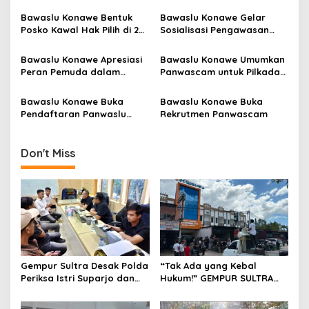
Survei: Mayoritas Pemilih
Penanganan Stunting
i
Tak Terpengaruh
Bawaslu Konawe Bentuk
Bawaslu Konawe Gelar
p
Posko Kawal Hak Pilih di 28
Sosialisasi Pengawasan
Kecamatan
Pemilu Partisipatif untuk
o
Pilkada 2024
Bawaslu Konawe Apresiasi
Bawaslu Konawe Umumkan
s
Peran Pemuda dalam
Panwascam untuk Pilkada
Dialog Publik Menyukseskan
2024
Pilkada 2024
Bawaslu Konawe Buka
Bawaslu Konawe Buka
Pendaftaran Panwaslu
Rekrutmen Panwascam
Kelurahan/Desa untuk
Pilkada 2024
Don't Miss
Gempur Sultra Desak Polda
“Tak Ada yang Kebal
Periksa Istri Suparjo dan
Hukum!” GEMPUR SULTRA
Segera Tahan Tersangka
Geruduk Kantor Fajar S
Kasus Tambang Ilegal
Tanawali dan PT