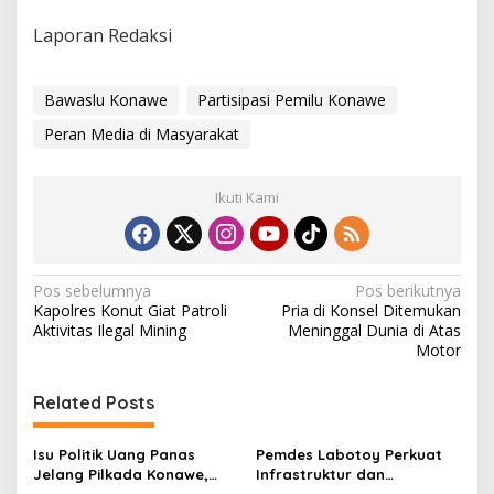
Laporan Redaksi
Bawaslu Konawe
Partisipasi Pemilu Konawe
Peran Media di Masyarakat
Ikuti Kami
N
Pos sebelumnya
Pos berikutnya
Kapolres Konut Giat Patroli
Pria di Konsel Ditemukan
a
Aktivitas Ilegal Mining
Meninggal Dunia di Atas
v
Motor
i
Related Posts
g
a
Isu Politik Uang Panas
Pemdes Labotoy Perkuat
s
Jelang Pilkada Konawe,
Infrastruktur dan