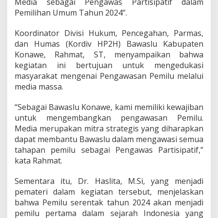
Media sebagai Pengawas Partisipatif dalam
a
Pemilihan Umum Tahun 2024”.
d
a
Koordinator Divisi Hukum, Pencegahan, Parmas,
P
e
dan Humas (Kordiv HP2H) Bawaslu Kabupaten
m
Konawe, Rahmat, ST, menyampaikan bahwa
i
kegiatan ini bertujuan untuk mengedukasi
l
masyarakat mengenai Pengawasan Pemilu melalui
u
2
media massa.
0
2
“Sebagai Bawaslu Konawe, kami memiliki kewajiban
4
untuk mengembangkan pengawasan Pemilu.
Media merupakan mitra strategis yang diharapkan
dapat membantu Bawaslu dalam mengawasi semua
tahapan pemilu sebagai Pengawas Partisipatif,”
kata Rahmat.
Sementara itu, Dr. Haslita, M.Si, yang menjadi
pemateri dalam kegiatan tersebut, menjelaskan
bahwa Pemilu serentak tahun 2024 akan menjadi
pemilu pertama dalam sejarah Indonesia yang