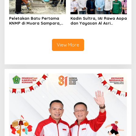
Peletakan Batu Pertama
Kadin Sultra, IAI Rawa Aopa
KNMP di Muara Sampara,
dan Yayasan Al Asri
Wabup Konawe Ajak Desa
Bersinergi Cetak Lulusan
Jemput Program Pusat
Siap Kerja
View More