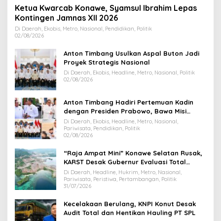
Ketua Kwarcab Konawe, Syamsul Ibrahim Lepas
Kontingen Jamnas XII 2026
Di Daerah, Ekobis, Metro, Nasional, Pendidikan, Politik
02/08/2026
Anton Timbang Usulkan Aspal Buton Jadi
Proyek Strategis Nasional
Di Daerah, Ekobis, Headline, Metro, Nasional, Politik
02/08/2026
Anton Timbang Hadiri Pertemuan Kadin
dengan Presiden Prabowo, Bawa Misi
Majukan Ekonomi Sultra
Di Daerah, Ekobis, Headline, Metro, Nasional,
Pariwisata, Pendidikan, Politik
02/08/2026
“Raja Ampat Mini” Konawe Selatan Rusak,
KARST Desak Gubernur Evaluasi Total
Dispar Sultra
Di Daerah, Headline, Hukrim, Metro, Nasional,
Pariwisata, Peristiwa, Pertambangan, Politik
31/07/2026
Kecelakaan Berulang, KNPI Konut Desak
Audit Total dan Hentikan Hauling PT SPL