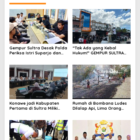
Gempur Sultra Desak Polda
“Tak Ada yang Kebal
Periksa Istri Suparjo dan
Hukum!” GEMPUR SULTRA
Segera Tahan Tersangka
Geruduk Kantor Fajar S
Kasus Tambang Ilegal
Tanawali dan PT
Tadisangka, Siap Kuasai
Lahan Puuwatu
Konawe jadi Kabupaten
Rumah di Bombana Ludes
Pertama di Sultra Miliki
Dilalap Api, Lima Orang
Aplikasi Perpustakaan
Satu Keluarga Meninggal
Digital, DPRD Restui
Dunia
Anggaran Rp200 Juta