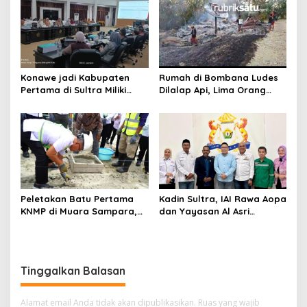
Tadisangka, Siap Kuasai
Lahan Puuwatu
Konawe jadi Kabupaten
Rumah di Bombana Ludes
Pertama di Sultra Miliki
Dilalap Api, Lima Orang
Aplikasi Perpustakaan
Satu Keluarga Meninggal
Digital, DPRD Restui
Dunia
Anggaran Rp200 Juta
Peletakan Batu Pertama
Kadin Sultra, IAI Rawa Aopa
KNMP di Muara Sampara,
dan Yayasan Al Asri
Wabup Konawe Ajak Desa
Bersinergi Cetak Lulusan
Jemput Program Pusat
Siap Kerja
Tinggalkan Balasan
Alamat email Anda tidak akan dipublikasikan.
Ruas yang wajib