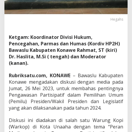
n
g
P
e
Hegahs
n
g
a
Ketgam: Koordinator Divisi Hukum,
w
Pencegahan, Parmas dan Humas (Kordiv HP2H)
a
Bawaslu Kabupaten Konawe Rahmat, ST (kiri)
s
Dr. Haslita, M.Si ( tengah) dan Moderator
a
n
(kanan).
P
a
Rubriksatu.com, KONAWE
– Bawaslu Kabupaten
r
Konawe mengadakan diskusi dengan media pada
t
Jumat, 26 Mei 2023, untuk membahas pentingnya
i
s
Pengawasan Partisipatif dalam Pemilihan Umum
i
(Pemilu) Presiden/Wakil Presiden dan Legislatif
p
yang akan dilaksanakan pada tahun 2024.
a
t
Diskusi ini diadakan di salah satu Warung Kopi
i
f
(Warkop) di Kota Unaaha dengan tema “Peran
p