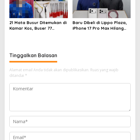
21 Mata Busur Ditemukan di
Baru Dibeli di Lippo Plaza,
Kamar Kos, Buser 77
iPhone 17 Pro Max Hilang
Kendari Amankan Pria Asal
dari Mess, Polisi Ciduk Dua
Konawe
Terduga Penadah
Tinggalkan Balasan
Alamat email Anda tidak akan dipublikasikan.
Ruas yang wajib
ditandai
*