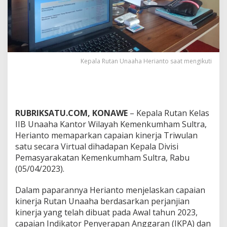
a
s
i
K
i
n
e
Kepala Rutan Unaaha Herianto saat mengikuti
r
j
a
R
u
RUBRIKSATU.COM, KONAWE
– Kepala Rutan Kelas
t
IIB Unaaha Kantor Wilayah Kemenkumham Sultra,
a
n
Herianto memaparkan capaian kinerja Triwulan
K
satu secara Virtual dihadapan Kepala Divisi
e
Pemasyarakatan Kemenkumham Sultra, Rabu
l
(05/04/2023).
a
s
I
Dalam paparannya Herianto menjelaskan capaian
I
kinerja Rutan Unaaha berdasarkan perjanjian
B
kinerja yang telah dibuat pada Awal tahun 2023,
U
capaian Indikator Penyerapan Anggaran (IKPA) dan
n