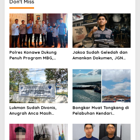
Konawe
Don't Miss
Polres Konawe Dukung
Jaksa Sudah Geledah dan
Penuh Program MBG,
Amankan Dokumen, JGN
Kapolres Tekankan Tepat
Sultra Pertanyakan
Sasaran dan Sesuai Aturan
Tersangka Dana Hibah
Pilkada Bombana
Lukman Sudah Divonis,
Bongkar Muat Tongkang di
Anugrah Anca Masih
Pelabuhan Kendari
Menggantung: Siapa
Dipertanyakan, FPM Sultra:
Bertanggung Jawab?
Atas Dasar Izin Apa?