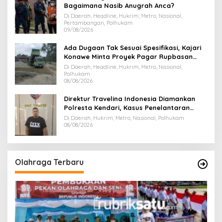
Bagaimana Nasib Anugrah Anca?
Di Daerah, Headline, Hukrim, Metro, Nasional,
Pertambangan, Polhukam
09/08/2026
Ada Dugaan Tak Sesuai Spesifikasi, Kajari
Konawe Minta Proyek Pagar Rupbasan
Rp1,9 Miliar Dihentikan
Di Daerah, Headline, Hukrim, Metro, Nasional,
Polhukam
08/08/2026
Direktur Travelina Indonesia Diamankan
Polresta Kendari, Kasus Penelantaran
Jemaah Umrah Masuk Babak Baru
Di Daerah, Hukrim, Metro, Nasional, Polhukam
08/08/2026
Olahraga Terbaru