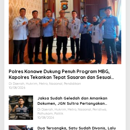
Polres Konawe Dukung Penuh Program MBG,
Kapolres Tekankan Tepat Sasaran dan Sesuai
Aturan
Di Daerah, Hukrim, Metro, Nasional, Pendidikan
10/08/2026
Jaksa Sudah Geledah dan Amankan
Dokumen, JGN Sultra Pertanyakan
Tersangka Dana Hibah Pilkada Bombana
Di Daerah, Hukrim, Metro, Nasional, Peristiwa,
Polhukam, Politik
10/08/2026
Dua Tersangka, Satu Sudah Divonis, Lalu