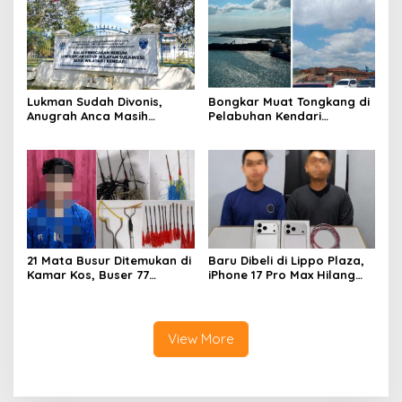
Lukman Sudah Divonis,
Bongkar Muat Tongkang di
Anugrah Anca Masih
Pelabuhan Kendari
Menggantung: Siapa
Dipertanyakan, FPM Sultra:
Bertanggung Jawab?
Atas Dasar Izin Apa?
21 Mata Busur Ditemukan di
Baru Dibeli di Lippo Plaza,
Kamar Kos, Buser 77
iPhone 17 Pro Max Hilang
Kendari Amankan Pria Asal
dari Mess, Polisi Ciduk Dua
Konawe
Terduga Penadah
View More