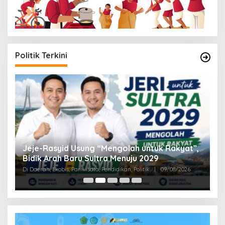
Politik Terkini
n,
Jeje-Rasyid Usung “Mengolah untuk Rakyat”,
D
Bidik Arah Baru Sultra Menuju 2029
M
D
Di Daerah, Ekobis, Pariwisata, Pendidikan, Politik
|
09/08/2026
Di 