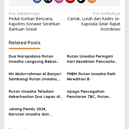
N
Pos sebelumnya
Pos berikutnya
Peduli Korban Bencana,
Camat, Lurah dan Kades se-
a
Kapolres Konawe Serahkan
Kapoiala Gelar Rapat
v
Bantuan Sosial
Koordinasi
i
Related Posts
g
a
Dua Narapidana Rutan
Rutan Unaaha Peringati
s
Unaaha Langsung Bebas
Hari Kesaktian Pancasila
Usai Terima Remisi HUT RI
dengan Semangat
i
ke-79
Pemersatu Bangsa
KH Abdurrahman Al Banjari
PKBM Rutan Unaaha Raih
p
Sambangi Rutan Unaaha,
Akreditasi B
Sampaikan Pesan Inspiratif
o
Rutan Unaaha Teladani
Upaya Pencegahan
s
Keberhasilan Dua Lapas di
Penularan TBC, Rutan
Sulsel dalam Meningkatkan
Unaaha Lakukan Skrining
Pelayanan
Warga Binaan
Jelang Pemilu 2024,
Karutan Unaaha dan
Anggota Ikut Apel Siaga
Satkamling di Polres