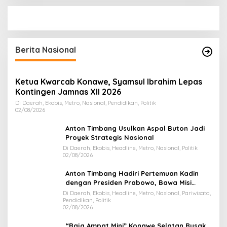
Berita Nasional
Ketua Kwarcab Konawe, Syamsul Ibrahim Lepas
Kontingen Jamnas XII 2026
Di Daerah, Ekobis, Metro, Nasional, Pendidikan, Politik
02/08/2026
Anton Timbang Usulkan Aspal Buton Jadi
Proyek Strategis Nasional
Di Daerah, Ekobis, Headline, Metro, Nasional, Politik
02/08/2026
Anton Timbang Hadiri Pertemuan Kadin
dengan Presiden Prabowo, Bawa Misi
Majukan Ekonomi Sultra
Di Daerah, Ekobis, Headline, Metro, Nasional, Pariwisata,
Pendidikan, Politik
02/08/2026
“Raja Ampat Mini” Konawe Selatan Rusak,