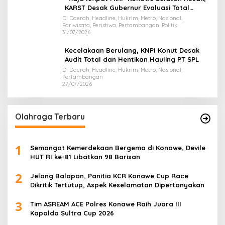
KARST Desak Gubernur Evaluasi Total
Dispar Sultra
Di Daerah, Headline, Hukrim, Metro, Nasional,
Pariwisata, Peristiwa, Pertambangan, Politik
31/07/2026
Kecelakaan Berulang, KNPI Konut Desak
Audit Total dan Hentikan Hauling PT SPL
Di Daerah, Headline, Hukrim, Metro, Nasional,
Pertambangan
27/07/2026
Olahraga Terbaru
1
Semangat Kemerdekaan Bergema di Konawe, Devile
HUT RI ke-81 Libatkan 98 Barisan
2
Jelang Balapan, Panitia KCR Konawe Cup Race
Dikritik Tertutup, Aspek Keselamatan Dipertanyakan
3
Tim ASREAM ACE Polres Konawe Raih Juara III
Kapolda Sultra Cup 2026