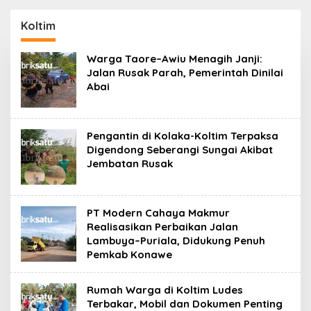
Kantor Fajar S
Perpustakaan Digital,
Tanawali dan PT
DPRD Restui Anggaran
Koltim
Tadisangka, Siap
Rp200 Juta
Kuasai Lahan Puuwatu
Warga Taore–Awiu Menagih Janji:
Jalan Rusak Parah, Pemerintah Dinilai
Abai
Pengantin di Kolaka-Koltim Terpaksa
Digendong Seberangi Sungai Akibat
Jembatan Rusak
PT Modern Cahaya Makmur
Realisasikan Perbaikan Jalan
Lambuya–Puriala, Didukung Penuh
Pemkab Konawe
Rumah Warga di Koltim Ludes
Terbakar, Mobil dan Dokumen Penting