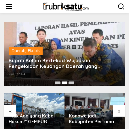
L
e
w
a
t
i
k
e
k
o
Daerah
,
Ekobis
n
t
Bupati Koltim Bertekad Wujudkan
e
Pengelolaan Keuangan Daerah yang
n
Berkualitas dan Transparan
23/01/2024
«
»
“Tak Ada yang Kebal
Konawe jadi
Hukum!” GEMPUR
Kabupaten Pertama di
SULTRA Geruduk
Sultra Miliki Aplikasi