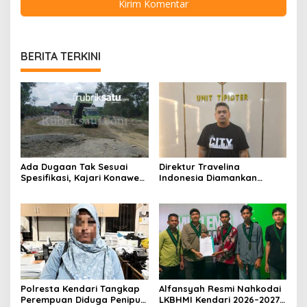
BERITA TERKINI
Ada Dugaan Tak Sesuai
Direktur Travelina
Spesifikasi, Kajari Konawe
Indonesia Diamankan
Minta Proyek Pagar
Polresta Kendari, Kasus
Rupbasan Rp1,9 Miliar
Penelantaran Jemaah
Dihentikan
Umrah Masuk Babak Baru
Polresta Kendari Tangkap
Alfansyah Resmi Nahkodai
Perempuan Diduga Penipu
LKBHMI Kendari 2026–2027,