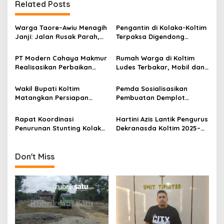
g
Related Posts
a
s
Warga Taore–Awiu Menagih
Pengantin di Kolaka-Koltim
Janji: Jalan Rusak Parah,
Terpaksa Digendong
i
Pemerintah Dinilai Abai
Seberangi Sungai Akibat
p
Jembatan Rusak
PT Modern Cahaya Makmur
Rumah Warga di Koltim
Realisasikan Perbaikan
Ludes Terbakar, Mobil dan
o
Jalan Lambuya–Puriala,
Dokumen Penting Ikut
s
Didukung Penuh Pemkab
Hangus
Wakil Bupati Koltim
Pemda Sosialisasikan
Konawe
Matangkan Persiapan
Pembuatan Demplot
Kunjungan Kemenhan RI
Persawahan di Kawasan
untuk Pembangunan Brigif
Transmigrasi Desa
Rapat Koordinasi
Hartini Azis Lantik Pengurus
di Ueesi
Tongauna
Penurunan Stunting Kolaka
Dekranasda Koltim 2025–
Timur Digelar, Sekda: Butuh
2030
Sinergi Semua Pihak
Don't Miss