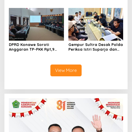
Proyek, Korban Rugi
Bidik Penguatan Advokasi
Rp588,1 Juta
Hukum
DPRD Konawe Soroti
Gempur Sultra Desak Polda
Anggaran TP-PKK Rp1,9
Periksa Istri Suparjo dan
Miliar, Jangan APBD Habis
Segera Tahan Tersangka
untuk Perjalanan Dinas
Kasus Tambang Ilegal
View More