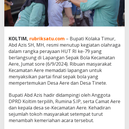
g
i
a
t
a
n
O
KOLTIM,
rubriksatu.com
– Bupati Kolaka Timur,
l
Abd Azis SH, MH, resmi menutup kegiatan olahraga
a
h
dalam rangka perayaan HUT RI ke-79 yang
r
berlangsung di Lapangan Sepak Bola Kecamatan
a
Aere, Jumat sore (6/9/2024). Ribuan masyarakat
g
Kecamatan Aere memadati lapangan untuk
a
menyaksikan partai final sepak bola yang
H
U
mempertemukan Desa Aere dan Desa Tinete.
T
R
Bupati Abd Azis hadir didampingi oleh Anggota
I
DPRD Koltim terpilih, Rumina S.IP, serta Camat Aere
k
dan kepala desa se-Kecamatan Aere. Kehadiran
e
-
sejumlah tokoh masyarakat setempat turut
7
menambah kemeriahan acara tersebut.
9
d