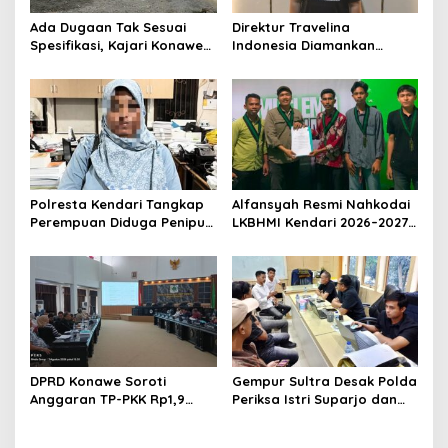
Ada Dugaan Tak Sesuai
Direktur Travelina
Spesifikasi, Kajari Konawe
Indonesia Diamankan
Minta Proyek Pagar
Polresta Kendari, Kasus
Rupbasan Rp1,9 Miliar
Penelantaran Jemaah
Dihentikan
Umrah Masuk Babak Baru
Polresta Kendari Tangkap
Alfansyah Resmi Nahkodai
Perempuan Diduga Penipu
LKBHMI Kendari 2026–2027,
Proyek, Korban Rugi
Bidik Penguatan Advokasi
Rp588,1 Juta
Hukum
DPRD Konawe Soroti
Gempur Sultra Desak Polda
Anggaran TP-PKK Rp1,9
Periksa Istri Suparjo dan
Miliar, Jangan APBD Habis
Segera Tahan Tersangka
untuk Perjalanan Dinas
Kasus Tambang Ilegal