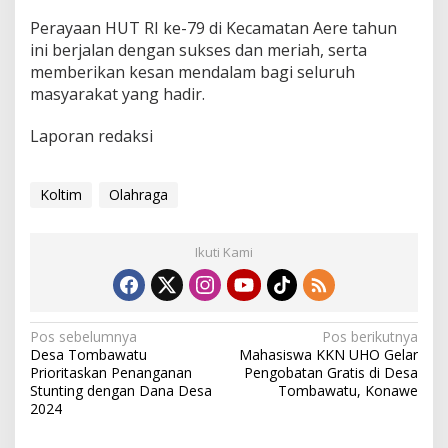
Perayaan HUT RI ke-79 di Kecamatan Aere tahun
ini berjalan dengan sukses dan meriah, serta
memberikan kesan mendalam bagi seluruh
masyarakat yang hadir.
Laporan redaksi
Koltim
Olahraga
Ikuti Kami
N
Pos sebelumnya
Pos berikutnya
Desa Tombawatu
Mahasiswa KKN UHO Gelar
a
Prioritaskan Penanganan
Pengobatan Gratis di Desa
v
Stunting dengan Dana Desa
Tombawatu, Konawe
2024
i