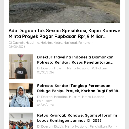
Ada Dugaan Tak Sesuai Spesifikasi, Kajari Konawe
Minta Proyek Pagar Rupbasan Rp1,9 Miliar
Dihentikan
Di Daerah, Headline, Hukrim, Metro, Nasional, Polhukam
08/08/2026
Direktur Travelina Indonesia Diamankan
Polresta Kendari, Kasus Penelantaran
Jemaah Umrah Masuk Babak Baru
Di Daerah, Hukrim, Metro, Nasional, Polhukam
08/08/2026
Polresta Kendari Tangkap Perempuan
Diduga Penipu Proyek, Korban Rugi Rp588,1
Juta
Di Daerah, Headline, Hukrim, Metro, Nasional,
Polhukam
08/08/2026
Ketua Kwarcab Konawe, Syamsul Ibrahim
Lepas Kontingen Jamnas XII 2026
Di Daerah, Ekobis, Metro, Nasional, Pendidikan, Politik