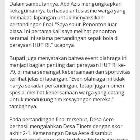
Dalam sambutannya, Abd Azis mengungkapkan
i
kekagumannya terhadap antusiasme warga yang
K
e
memadati lapangan untuk menyaksikan
c
pertandingan final. “Saya salut. Penonton luar
a
biasa. Ini pertama kali saya melihat penonton
m
seramai ini selama pertandingan sepak bola di
a
t
perayaan HUT RI,” ucapnya.
a
n
Bupati juga menyatakan bahwa event olahraga ini
A
menjadi bagian penting dari perayaan HUT RI ke-
e
79, di mana semangat kebersamaan dan sportivitas
r
e
terlihat jelas di lapangan. “Even olahraga ini tidak
hanya sekadar pertandingan, tetapi juga momen
spesial melihat kebersamaan warga yang datang
untuk mendukung tim kesayangan mereka,”
tambahnya.
Pada pertandingan final tersebut, Desa Aere
berhasil mengalahkan Desa Tinete dengan skor
akhir 2-1. Kemenangan Desa Aere disambut
dengan sorak-sorai dan teriakan histeris dari para