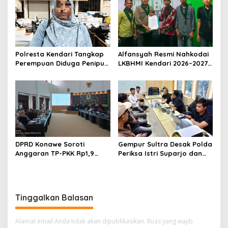
Dihentikan
Umrah Masuk Babak Baru
Polresta Kendari Tangkap
Alfansyah Resmi Nahkodai
Perempuan Diduga Penipu
LKBHMI Kendari 2026–2027,
Proyek, Korban Rugi
Bidik Penguatan Advokasi
Rp588,1 Juta
Hukum
DPRD Konawe Soroti
Gempur Sultra Desak Polda
Anggaran TP-PKK Rp1,9
Periksa Istri Suparjo dan
Miliar, Jangan APBD Habis
Segera Tahan Tersangka
untuk Perjalanan Dinas
Kasus Tambang Ilegal
Tinggalkan Balasan
Alamat email Anda tidak akan dipublikasikan.
Ruas yang wajib