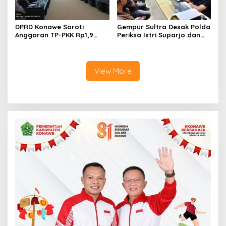
DPRD Konawe Soroti
Gempur Sultra Desak Polda
Anggaran TP-PKK Rp1,9
Periksa Istri Suparjo dan
Miliar, Jangan APBD Habis
Segera Tahan Tersangka
untuk Perjalanan Dinas
Kasus Tambang Ilegal
View More