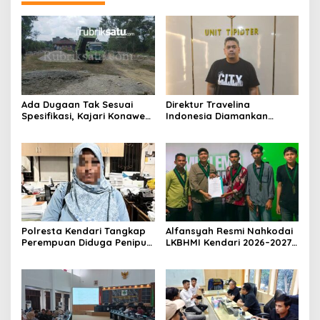
Ada Dugaan Tak Sesuai
Direktur Travelina
Spesifikasi, Kajari Konawe
Indonesia Diamankan
Minta Proyek Pagar
Polresta Kendari, Kasus
Rupbasan Rp1,9 Miliar
Penelantaran Jemaah
Dihentikan
Umrah Masuk Babak Baru
Polresta Kendari Tangkap
Alfansyah Resmi Nahkodai
Perempuan Diduga Penipu
LKBHMI Kendari 2026–2027,
Proyek, Korban Rugi
Bidik Penguatan Advokasi
Rp588,1 Juta
Hukum