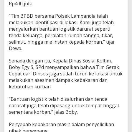
Rp400 juta.
e
n
P
“Tim BPBD bersama Polsek Lambandia telah
e
melakukan identifikasi di lokasi. Kami juga telah
n
menyalurkan bantuan logistik darurat seperti
t
tenda keluarga, peralatan rumah tangga, tikar,
i
n
selimut, hingga mie instan kepada korban,” ujar
g
Dewa.
I
k
Senada dengan itu, Kepala Dinas Sosial Koltim,
u
Boby Egy S, SPd menyampaikan bahwa Tim Gerak
t
H
Cepat dari Dinsos juga sudah turun ke lokasi untuk
a
melakukan asesmen dampak kebakaran dan
n
kebutuhan korban.
g
u
“Bantuan logistik telah disalurkan dan tenda
s
darurat juga telah dipasang untuk tempat tinggal
sementara korban,” jelas Boby.
Penyebab kebakaran masih dalam penyelidikan
pihak berwenang.