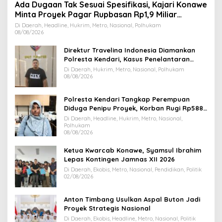
Ada Dugaan Tak Sesuai Spesifikasi, Kajari Konawe
Minta Proyek Pagar Rupbasan Rp1,9 Miliar
Dihentikan
Di Daerah, Headline, Hukrim, Metro, Nasional, Polhukam
08/08/2026
Direktur Travelina Indonesia Diamankan
Polresta Kendari, Kasus Penelantaran
Jemaah Umrah Masuk Babak Baru
Di Daerah, Hukrim, Metro, Nasional, Polhukam
08/08/2026
Polresta Kendari Tangkap Perempuan
Diduga Penipu Proyek, Korban Rugi Rp588,1
Juta
Di Daerah, Headline, Hukrim, Metro, Nasional,
Polhukam
08/08/2026
Ketua Kwarcab Konawe, Syamsul Ibrahim
Lepas Kontingen Jamnas XII 2026
Di Daerah, Ekobis, Metro, Nasional, Pendidikan, Politik
02/08/2026
Anton Timbang Usulkan Aspal Buton Jadi
Proyek Strategis Nasional
Di Daerah, Ekobis, Headline, Metro, Nasional, Politik