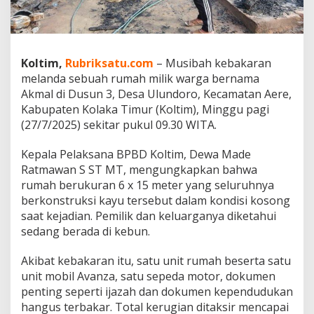
d
e
s
T
e
Koltim,
Rubriksatu.com
– Musibah kebakaran
r
melanda sebuah rumah milik warga bernama
b
Akmal di Dusun 3, Desa Ulundoro, Kecamatan Aere,
a
Kabupaten Kolaka Timur (Koltim), Minggu pagi
k
a
(27/7/2025) sekitar pukul 09.30 WITA.
r
,
Kepala Pelaksana BPBD Koltim, Dewa Made
M
Ratmawan S ST MT, mengungkapkan bahwa
o
rumah berukuran 6 x 15 meter yang seluruhnya
b
i
berkonstruksi kayu tersebut dalam kondisi kosong
l
saat kejadian. Pemilik dan keluarganya diketahui
d
sedang berada di kebun.
a
n
Akibat kebakaran itu, satu unit rumah beserta satu
D
o
unit mobil Avanza, satu sepeda motor, dokumen
k
penting seperti ijazah dan dokumen kependudukan
u
hangus terbakar. Total kerugian ditaksir mencapai
m