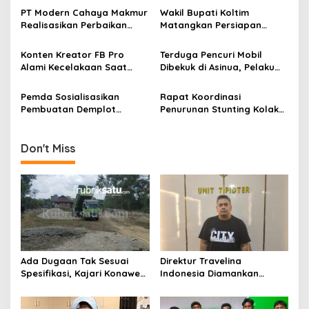
p
Jembatan Rusak
PT Modern Cahaya Makmur
Wakil Bupati Koltim
Realisasikan Perbaikan
Matangkan Persiapan
o
Jalan Lambuya–Puriala,
Kunjungan Kemenhan RI
s
Didukung Penuh Pemkab
untuk Pembangunan Brigif
Konten Kreator FB Pro
Terduga Pencuri Mobil
Konawe
di Ueesi
Alami Kecelakaan Saat
Dibekuk di Asinua, Pelaku
Live, Truk 20 Ton Terguling
Asal Gowa Sulsel
di Tikungan Santigi
Pemda Sosialisasikan
Rapat Koordinasi
Pembuatan Demplot
Penurunan Stunting Kolaka
Persawahan di Kawasan
Timur Digelar, Sekda: Butuh
Transmigrasi Desa
Sinergi Semua Pihak
Tongauna
Don't Miss
Ada Dugaan Tak Sesuai
Direktur Travelina
Spesifikasi, Kajari Konawe
Indonesia Diamankan
Minta Proyek Pagar
Polresta Kendari, Kasus
Rupbasan Rp1,9 Miliar
Penelantaran Jemaah