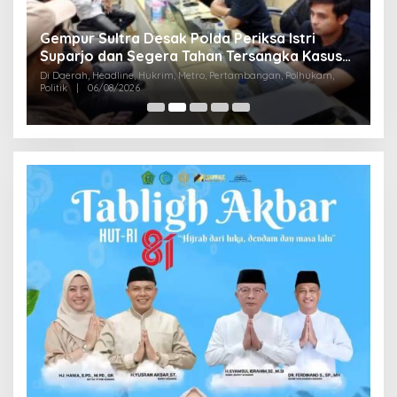
Gempur Sultra Desak Polda Periksa Istri
,9
B
Suparjo dan Segera Tahan Tersangka Kasus
M
Tambang Ilegal
Di Daerah, Headline, Hukrim, Metro, Pertambangan, Polhukam,
D
Politik
|
06/08/2026
Di 