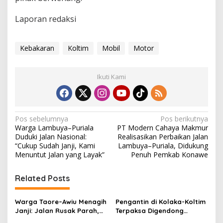
Laporan redaksi
Kebakaran
Koltim
Mobil
Motor
Ikuti Kami
N
Pos sebelumnya
Pos berikutnya
Warga Lambuya–Puriala
PT Modern Cahaya Makmur
a
Duduki Jalan Nasional:
Realisasikan Perbaikan Jalan
v
“Cukup Sudah Janji, Kami
Lambuya–Puriala, Didukung
Menuntut Jalan yang Layak”
Penuh Pemkab Konawe
i
g
Related Posts
a
s
Warga Taore–Awiu Menagih
Pengantin di Kolaka-Koltim
Janji: Jalan Rusak Parah,
Terpaksa Digendong
i
Pemerintah Dinilai Abai
Seberangi Sungai Akibat