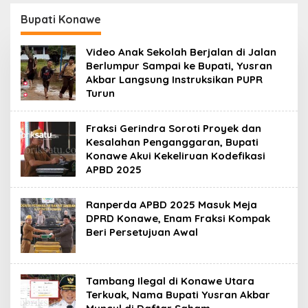
Kantor Fajar S
Perpustakaan Digital,
Tanawali dan PT
DPRD Restui Anggaran
Bupati Konawe
Tadisangka, Siap
Rp200 Juta
Kuasai Lahan Puuwatu
Video Anak Sekolah Berjalan di Jalan
Berlumpur Sampai ke Bupati, Yusran
Akbar Langsung Instruksikan PUPR
Turun
Fraksi Gerindra Soroti Proyek dan
Kesalahan Penganggaran, Bupati
Konawe Akui Kekeliruan Kodefikasi
APBD 2025
Ranperda APBD 2025 Masuk Meja
DPRD Konawe, Enam Fraksi Kompak
Beri Persetujuan Awal
Tambang Ilegal di Konawe Utara
Terkuak, Nama Bupati Yusran Akbar