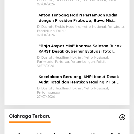
02/08/2026
Anton Timbang Hadiri Pertemuan Kadin
dengan Presiden Prabowo, Bawa Misi
Majukan Ekonomi Sultra
Di Daerah, Ekobis, Headline, Metro, Nasional, Pariwisata,
Pendidikan, Politik
02/08/2026
“Raja Ampat Mini” Konawe Selatan Rusak,
KARST Desak Gubernur Evaluasi Total
Dispar Sultra
Di Daerah, Headline, Hukrim, Metro, Nasional,
Pariwisata, Peristiwa, Pertambangan, Politik
31/07/2026
Kecelakaan Berulang, KNPI Konut Desak
Audit Total dan Hentikan Hauling PT SPL
Di Daerah, Headline, Hukrim, Metro, Nasional,
Pertambangan
27/07/2026
Olahraga Terbaru