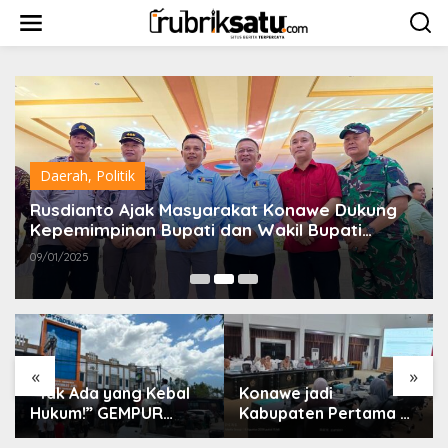
L
e
w
a
t
i
k
e
k
o
Daerah
,
Politik
n
t
Rusdianto Ajak Masyarakat Konawe Dukung
e
Kepemimpinan Bupati dan Wakil Bupati
n
Terpilih
09/01/2025
«
»
“Tak Ada yang Kebal
Konawe jadi
Hukum!” GEMPUR
Kabupaten Pertama di
SULTRA Geruduk
Sultra Miliki Aplikasi