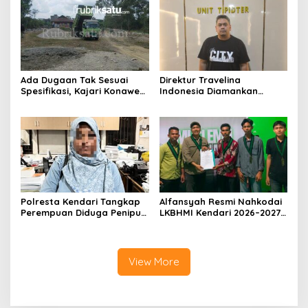
Ada Dugaan Tak Sesuai
Direktur Travelina
Spesifikasi, Kajari Konawe
Indonesia Diamankan
Minta Proyek Pagar
Polresta Kendari, Kasus
Rupbasan Rp1,9 Miliar
Penelantaran Jemaah
Dihentikan
Umrah Masuk Babak Baru
Polresta Kendari Tangkap
Alfansyah Resmi Nahkodai
Perempuan Diduga Penipu
LKBHMI Kendari 2026–2027,
Proyek, Korban Rugi
Bidik Penguatan Advokasi
Rp588,1 Juta
Hukum
View More