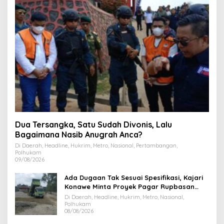
Dua Tersangka, Satu Sudah Divonis, Lalu
Bagaimana Nasib Anugrah Anca?
Di Daerah, Headline, Hukrim, Metro, Nasional, Pertambangan,
Polhukam
09/08/2026
Ada Dugaan Tak Sesuai Spesifikasi, Kajari
Konawe Minta Proyek Pagar Rupbasan
Rp1,9 Miliar Dihentikan
Di Daerah, Headline, Hukrim, Metro, Nasional,
Polhukam
08/08/2026