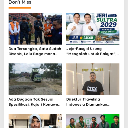
Sudah Diatur
Don't Miss
Dua Tersangka, Satu Sudah
Jeje-Rasyid Usung
Divonis, Lalu Bagaimana
“Mengolah untuk Rakyat”,
Nasib Anugrah Anca?
Bidik Arah Baru Sultra
Menuju 2029
Ada Dugaan Tak Sesuai
Direktur Travelina
Spesifikasi, Kajari Konawe
Indonesia Diamankan
Minta Proyek Pagar
Polresta Kendari, Kasus
Rupbasan Rp1,9 Miliar
Penelantaran Jemaah
Dihentikan
Umrah Masuk Babak Baru