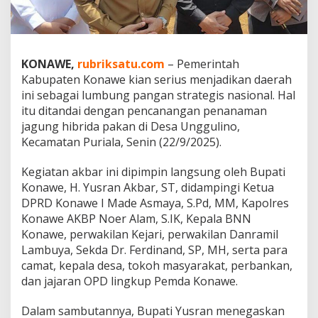
b
r
i
d
a
KONAWE,
rubriksatu.com
– Pemerintah
J
Kabupaten Konawe kian serius menjadikan daerah
a
ini sebagai lumbung pangan strategis nasional. Hal
d
itu ditandai dengan pencanangan penanaman
i
S
jagung hibrida pakan di Desa Unggulino,
e
Kecamatan Puriala, Senin (22/9/2025).
n
j
Kegiatan akbar ini dipimpin langsung oleh Bupati
a
Konawe, H. Yusran Akbar, ST, didampingi Ketua
t
a
DPRD Konawe I Made Asmaya, S.Pd, MM, Kapolres
K
Konawe AKBP Noer Alam, S.IK, Kepala BNN
o
Konawe, perwakilan Kejari, perwakilan Danramil
n
Lambuya, Sekda Dr. Ferdinand, SP, MH, serta para
a
w
camat, kepala desa, tokoh masyarakat, perbankan,
e
dan jajaran OPD lingkup Pemda Konawe.
D
o
Dalam sambutannya, Bupati Yusran menegaskan
r