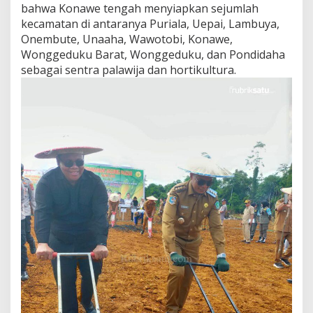
bahwa Konawe tengah menyiapkan sejumlah
o
n
kecamatan di antaranya Puriala, Uepai, Lambuya,
g
Onembute, Unaaha, Wawotobi, Konawe,
K
Wonggeduku Barat, Wonggeduku, dan Pondidaha
e
sebagai sentra palawija dan hortikultura.
m
a
n
d
i
r
i
a
n
P
a
n
g
a
n