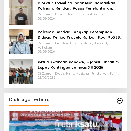
Direktur Travelina Indonesia Diamankan
Polresta Kendari, Kasus Penelantaran
Jemaah Umrah Masuk Babak Baru
Di Daerah, Hukrim, Metro, Nasional, Polhukam
08/08/2026
Polresta Kendari Tangkap Perempuan
Diduga Penipu Proyek, Korban Rugi Rp588,1
Juta
Di Daerah, Headline, Hukrim, Metro, Nasional,
Polhukam
08/08/2026
Ketua Kwarcab Konawe, Syamsul Ibrahim
Lepas Kontingen Jamnas XII 2026
Di Daerah, Ekobis, Metro, Nasional, Pendidikan, Politik
02/08/2026
Olahraga Terbaru