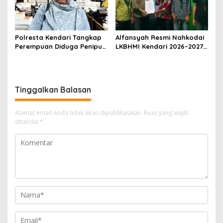
Polresta Kendari Tangkap
Alfansyah Resmi Nahkodai
Perempuan Diduga Penipu
LKBHMI Kendari 2026–2027,
Proyek, Korban Rugi
Bidik Penguatan Advokasi
Rp588,1 Juta
Hukum
Tinggalkan Balasan
Alamat email Anda tidak akan dipublikasikan.
Ruas yang wajib
ditandai
*