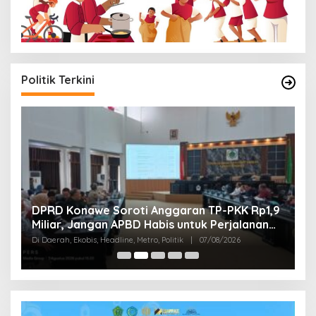
Politik Terkini
G
,
DPRD Konawe Soroti Anggaran TP-PKK Rp1,9
S
Miliar, Jangan APBD Habis untuk Perjalanan
T
Di
Dinas
Di Daerah, Ekobis, Headline, Metro, Politik
|
07/08/2026
Pol