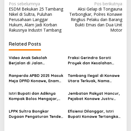
N
Pos sebelumnya
Pos berikutnya
ESDM Bekukan 25 Tambang
Aksi Gelap di Tongauna
a
Nikel di Sultra, Puluhan
Terbongkar, Polres Konawe
v
Perusahaan Langgar
Ringkus Pelaku dan Barang
Hukum, Alam Jadi Korban
Bukti Emas dan Dua Unit
i
Rakusnya Industri Tambang
Motor
g
Related Posts
a
s
Video Anak Sekolah
Fraksi Gerindra Soroti
i
Berjalan di Jalan
Proyek dan Kesalahan
p
Berlumpur Sampai ke
Penganggaran, Bupati
Bupati, Yusran Akbar
Konawe Akui Kekeliruan
Ranperda APBD 2025 Masuk
Tambang Ilegal di Konawe
o
Langsung Instruksikan
Kodefikasi APBD 2025
Meja DPRD Konawe, Enam
Utara Terkuak, Nama
PUPR Turun
s
Fraksi Kompak Beri
Bupati Yusran Akbar
Persetujuan Awal
Muncul di Daftar Saham
Istri Bupati dan Adiknya
Jembatan Rakyat Hancur,
Kompak Bolos Mengajar,
Pejabat Konawe Justru
Dunia Pendidikan Konawe
Asyik Hamburkan Dana
Kian Bobrok
untuk Kemewahan
LPPK Sultra Bongkar
Efisiensi Dilanggar, Istri
Dugaan Pengaturan Tender
Bupati Konawe Tertangkap
di UKPBJ Konawe: Sistem
Gunakan Alphard Dinas
Sudah Sakit, Pemenang
dengan Plat Gantung