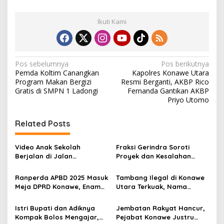
Ikuti Kami
N
Pos sebelumnya
Pos berikutnya
Pemda Koltim Canangkan
Kapolres Konawe Utara
a
Program Makan Bergizi
Resmi Berganti, AKBP Rico
v
Gratis di SMPN 1 Ladongi
Fernanda Gantikan AKBP
Priyo Utomo
i
g
Related Posts
a
s
Video Anak Sekolah
Fraksi Gerindra Soroti
Berjalan di Jalan
Proyek dan Kesalahan
i
Berlumpur Sampai ke
Penganggaran, Bupati
p
Bupati, Yusran Akbar
Konawe Akui Kekeliruan
Ranperda APBD 2025 Masuk
Tambang Ilegal di Konawe
Langsung Instruksikan
Kodefikasi APBD 2025
Meja DPRD Konawe, Enam
Utara Terkuak, Nama
o
PUPR Turun
Fraksi Kompak Beri
Bupati Yusran Akbar
s
Persetujuan Awal
Muncul di Daftar Saham
Istri Bupati dan Adiknya
Jembatan Rakyat Hancur,
Kompak Bolos Mengajar,
Pejabat Konawe Justru