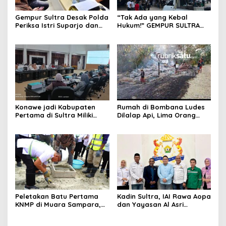
Gempur Sultra Desak Polda
“Tak Ada yang Kebal
Periksa Istri Suparjo dan
Hukum!” GEMPUR SULTRA
Segera Tahan Tersangka
Geruduk Kantor Fajar S
Kasus Tambang Ilegal
Tanawali dan PT
Tadisangka, Siap Kuasai
Lahan Puuwatu
Konawe jadi Kabupaten
Rumah di Bombana Ludes
Pertama di Sultra Miliki
Dilalap Api, Lima Orang
Aplikasi Perpustakaan
Satu Keluarga Meninggal
Digital, DPRD Restui
Dunia
Anggaran Rp200 Juta
Peletakan Batu Pertama
Kadin Sultra, IAI Rawa Aopa
KNMP di Muara Sampara,
dan Yayasan Al Asri
Wabup Konawe Ajak Desa
Bersinergi Cetak Lulusan
Jemput Program Pusat
Siap Kerja