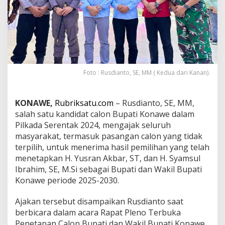
k
a
t
K
o
n
a
w
Foto : Rusdianto, SE, MM ( Kedua dari Kanan).
e
D
u
KONAWE,
Rubriksatu.com
– Rusdianto, SE, MM,
k
salah satu kandidat calon Bupati Konawe dalam
u
n
Pilkada Serentak 2024, mengajak seluruh
g
masyarakat, termasuk pasangan calon yang tidak
K
terpilih, untuk menerima hasil pemilihan yang telah
e
menetapkan H. Yusran Akbar, ST, dan H. Syamsul
p
Ibrahim, SE, M.Si sebagai Bupati dan Wakil Bupati
e
m
Konawe periode 2025-2030.
i
m
Ajakan tersebut disampaikan Rusdianto saat
p
berbicara dalam acara Rapat Pleno Terbuka
i
Penetapan Calon Bupati dan Wakil Bupati Konawe
n