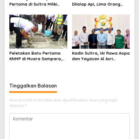
Pertama di Sultra Miliki
Dilalap Api, Lima Orang
Aplikasi Perpustakaan
Satu Keluarga Meninggal
Digital, DPRD Restui
Dunia
Anggaran Rp200 Juta
Peletakan Batu Pertama
Kadin Sultra, IAI Rawa Aopa
KNMP di Muara Sampara,
dan Yayasan Al Asri
Wabup Konawe Ajak Desa
Bersinergi Cetak Lulusan
Jemput Program Pusat
Siap Kerja
Tinggalkan Balasan
Alamat email Anda tidak akan dipublikasikan.
Ruas yang wajib
ditandai
*