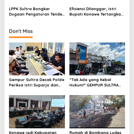
Dunia Pendidikan Konawe
Asyik Hamburkan Dana
Kian Bobrok
untuk Kemewahan
LPPK Sultra Bongkar
Efisiensi Dilanggar, Istri
Dugaan Pengaturan Tender
Bupati Konawe Tertangkap
di UKPBJ Konawe: Sistem
Gunakan Alphard Dinas
Sudah Sakit, Pemenang
dengan Plat Gantung
Sudah Diatur
Don't Miss
Gempur Sultra Desak Polda
“Tak Ada yang Kebal
Periksa Istri Suparjo dan
Hukum!” GEMPUR SULTRA
Segera Tahan Tersangka
Geruduk Kantor Fajar S
Kasus Tambang Ilegal
Tanawali dan PT
Tadisangka, Siap Kuasai
Lahan Puuwatu
Konawe jadi Kabupaten
Rumah di Bombana Ludes