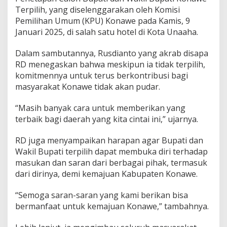
a
Terpilih, yang diselenggarakan oleh Komisi
n
Pemilihan Umum (KPU) Konawe pada Kamis, 9
B
Januari 2025, di salah satu hotel di Kota Unaaha.
u
p
Dalam sambutannya, Rusdianto yang akrab disapa
a
t
RD menegaskan bahwa meskipun ia tidak terpilih,
i
komitmennya untuk terus berkontribusi bagi
d
masyarakat Konawe tidak akan pudar.
a
n
“Masih banyak cara untuk memberikan yang
W
a
terbaik bagi daerah yang kita cintai ini,” ujarnya.
k
i
RD juga menyampaikan harapan agar Bupati dan
l
Wakil Bupati terpilih dapat membuka diri terhadap
B
masukan dan saran dari berbagai pihak, termasuk
u
p
dari dirinya, demi kemajuan Kabupaten Konawe.
a
t
“Semoga saran-saran yang kami berikan bisa
i
bermanfaat untuk kemajuan Konawe,” tambahnya.
T
e
r