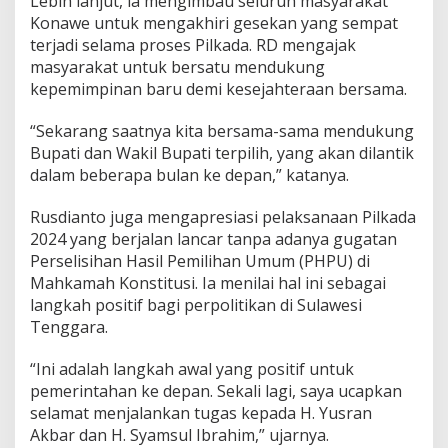
Lebih lanjut, ia mengimbau seluruh masyarakat
p
Konawe untuk mengakhiri gesekan yang sempat
i
terjadi selama proses Pilkada. RD mengajak
l
masyarakat untuk bersatu mendukung
i
kepemimpinan baru demi kesejahteraan bersama.
h
“Sekarang saatnya kita bersama-sama mendukung
Bupati dan Wakil Bupati terpilih, yang akan dilantik
dalam beberapa bulan ke depan,” katanya.
Rusdianto juga mengapresiasi pelaksanaan Pilkada
2024 yang berjalan lancar tanpa adanya gugatan
Perselisihan Hasil Pemilihan Umum (PHPU) di
Mahkamah Konstitusi. Ia menilai hal ini sebagai
langkah positif bagi perpolitikan di Sulawesi
Tenggara.
“Ini adalah langkah awal yang positif untuk
pemerintahan ke depan. Sekali lagi, saya ucapkan
selamat menjalankan tugas kepada H. Yusran
Akbar dan H. Syamsul Ibrahim,” ujarnya.