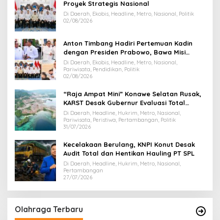
Proyek Strategis Nasional
Di Daerah, Ekobis, Headline, Metro, Nasional, Politik
02/08/2026
Anton Timbang Hadiri Pertemuan Kadin
dengan Presiden Prabowo, Bawa Misi
Majukan Ekonomi Sultra
Di Daerah, Ekobis, Headline, Metro, Nasional,
Pariwisata, Pendidikan, Politik
02/08/2026
“Raja Ampat Mini” Konawe Selatan Rusak,
KARST Desak Gubernur Evaluasi Total
Dispar Sultra
Di Daerah, Headline, Hukrim, Metro, Nasional,
Pariwisata, Peristiwa, Pertambangan, Politik
31/07/2026
Kecelakaan Berulang, KNPI Konut Desak
Audit Total dan Hentikan Hauling PT SPL
Di Daerah, Headline, Hukrim, Metro, Nasional,
Pertambangan
27/07/2026
Olahraga Terbaru