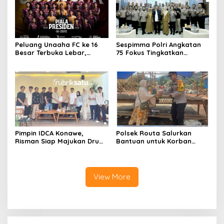
Peluang Unaaha FC ke 16
Sespimma Polri Angkatan
Besar Terbuka Lebar,
75 Fokus Tingkatkan
Laskar Anoa Unggul
Penanganan Kasus
Statistik
Kekerasan Seksual Anak
Pimpin IDCA Konawe,
Polsek Routa Salurkan
Risman Siap Majukan Drum
Bantuan untuk Korban
Corps di Konawe
Kebakaran
View More