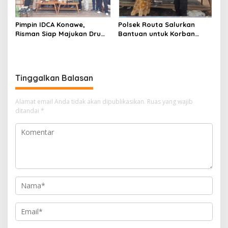
Pimpin IDCA Konawe,
Polsek Routa Salurkan
Risman Siap Majukan Drum
Bantuan untuk Korban
Corps di Konawe
Kebakaran
Tinggalkan Balasan
Alamat email Anda tidak akan dipublikasikan.
Ruas yang wajib
ditandai
*