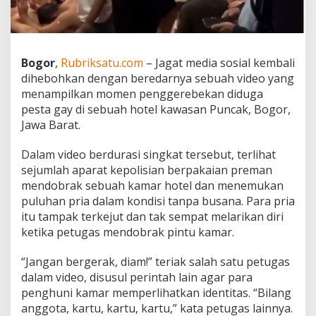
e
s
t
a
G
Bogor
,
Rubriksatu.com
– Jagat media sosial kembali
a
dihebohkan dengan beredarnya sebuah video yang
y
menampilkan momen penggerebekan diduga
d
pesta gay di sebuah hotel kawasan Puncak, Bogor,
i
H
Jawa Barat.
o
t
Dalam video berdurasi singkat tersebut, terlihat
e
sejumlah aparat kepolisian berpakaian preman
l
mendobrak sebuah kamar hotel dan menemukan
K
a
puluhan pria dalam kondisi tanpa busana. Para pria
w
itu tampak terkejut dan tak sempat melarikan diri
a
ketika petugas mendobrak pintu kamar.
s
a
“Jangan bergerak, diam!” teriak salah satu petugas
n
P
dalam video, disusul perintah lain agar para
u
penghuni kamar memperlihatkan identitas. “Bilang
n
anggota, kartu, kartu, kartu,” kata petugas lainnya.
c