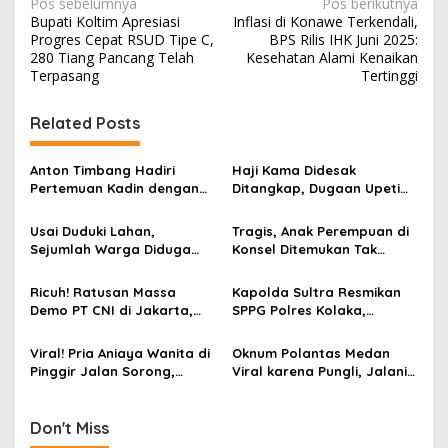
N
Pos sebelumnya
Pos berikutnya
Bupati Koltim Apresiasi
Inflasi di Konawe Terkendali,
a
Progres Cepat RSUD Tipe C,
BPS Rilis IHK Juni 2025:
v
280 Tiang Pancang Telah
Kesehatan Alami Kenaikan
Terpasang
Tertinggi
i
g
Related Posts
a
s
Anton Timbang Hadiri
Haji Kama Didesak
Pertemuan Kadin dengan
Ditangkap, Dugaan Upeti
i
Presiden Prabowo, Bawa
Rp17,5 Juta/Hari Mencuat
p
Misi Majukan Ekonomi
di Tambang Emas Ilegal
Usai Duduki Lahan,
Tragis, Anak Perempuan di
Sultra
Bombana
Sejumlah Warga Diduga
Konsel Ditemukan Tak
o
Panen Sawit PT SJAP, Polisi
Bernyawa dalam Karung
s
Turun Tangan
Ricuh! Ratusan Massa
Kapolda Sultra Resmikan
Demo PT CNI di Jakarta,
SPPG Polres Kolaka,
Tuntut Evaluasi Perizinan
Dorong Peningkatan Gizi
Tambang Nikel di Kolaka
Anak Sekolah
Viral! Pria Aniaya Wanita di
Oknum Polantas Medan
Pinggir Jalan Sorong,
Viral karena Pungli, Jalani
Pelaku Diringkus dan
Sanksi dan Minta Maaf ke
Dihadiahi Timah Panas
Publik
Don't Miss