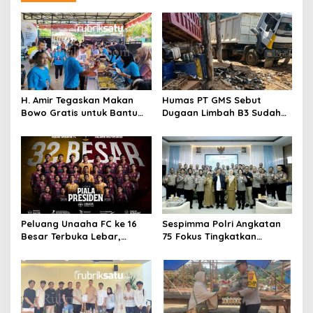
H. Amir Tegaskan Makan
Humas PT GMS Sebut
Bowo Gratis untuk Bantu
Dugaan Limbah B3 Sudah
Masyarakat dan Dukung
Ditindaklanjuti Gakkum,
Program Pemerintah
Namun Tak Tunjukkan
Dokumen
Peluang Unaaha FC ke 16
Sespimma Polri Angkatan
Besar Terbuka Lebar,
75 Fokus Tingkatkan
Laskar Anoa Unggul
Penanganan Kasus
Statistik
Kekerasan Seksual Anak