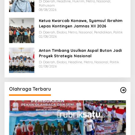
Juta
Di Daerah, Headline, Hukrim, Metro, Nasional,
Polhukam
08/08/2026
Ketua Kwarcab Konawe, Syamsul Ibrahim
Lepas Kontingen Jamnas XII 2026
Di Daerah, Ekobis, Metro, Nasional, Pendidikan, Politik
02/08/2026
Anton Timbang Usulkan Aspal Buton Jadi
Proyek Strategis Nasional
Di Daerah, Ekobis, Headline, Metro, Nasional, Politik
02/08/2026
Olahraga Terbaru