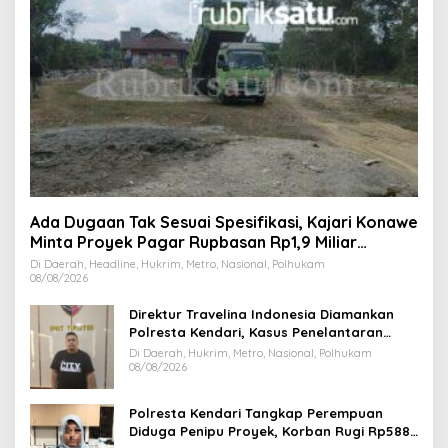
Ada Dugaan Tak Sesuai Spesifikasi, Kajari Konawe
Minta Proyek Pagar Rupbasan Rp1,9 Miliar
Dihentikan
Di Daerah, Headline, Hukrim, Metro, Nasional, Polhukam
08/08/2026
Direktur Travelina Indonesia Diamankan
Polresta Kendari, Kasus Penelantaran
Jemaah Umrah Masuk Babak Baru
Di Daerah, Hukrim, Metro, Nasional, Polhukam
08/08/2026
Polresta Kendari Tangkap Perempuan
Diduga Penipu Proyek, Korban Rugi Rp588,1