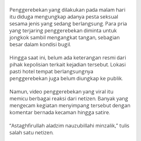
a
Penggerebekan yang dilakukan pada malam hari
k
B
itu diduga mengungkap adanya pesta seksual
o
sesama jenis yang sedang berlangsung. Para pria
g
yang terjaring penggerebekan diminta untuk
o
jongkok sambil mengangkat tangan, sebagian
r
besar dalam kondisi bugil.
,
P
u
Hingga saat ini, belum ada keterangan resmi dari
l
pihak kepolisian terkait kejadian tersebut. Lokasi
u
pasti hotel tempat berlangsungnya
h
penggerebekan juga belum diungkap ke publik.
a
n
P
Namun, video penggerebekan yang viral itu
r
memicu berbagai reaksi dari netizen. Banyak yang
i
mengecam kegiatan menyimpang tersebut dengan
a
komentar bernada kecaman hingga satire.
T
e
r
“Astaghfirullah aladzim nauzubillahi minzalik,” tulis
j
salah satu netizen.
a
r