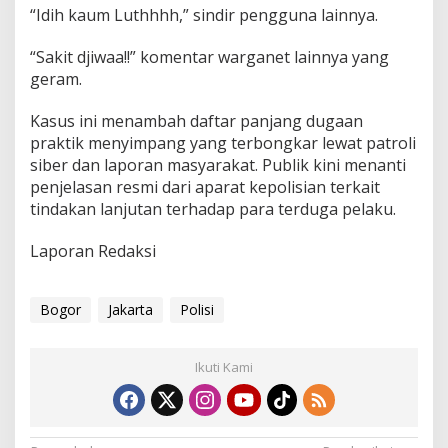
“Idih kaum Luthhhh,” sindir pengguna lainnya.
i
n
g
“Sakit djiwaa!!” komentar warganet lainnya yang
d
geram.
a
l
Kasus ini menambah daftar panjang dugaan
a
praktik menyimpang yang terbongkar lewat patroli
m
K
siber dan laporan masyarakat. Publik kini menanti
o
penjelasan resmi dari aparat kepolisian terkait
n
tindakan lanjutan terhadap para terduga pelaku.
d
i
Laporan Redaksi
s
i
B
u
Bogor
Jakarta
Polisi
g
i
l
Ikuti Kami