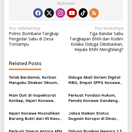
Ikuti Kami
l
a
i
R
p
N
Pos sebelumnya
Pos berikutnya
4
Polres Bombana Tangkap
Tiga Bandar Sabu
a
,
Pengedar Sabu di Desa
Tangkapan BNN dan Kodim
9
v
Tomampu
Kolaka Diduga Dibebaskan,
M
Kepala BNN Menghilang?
i
g
Related Posts
a
s
Tolak Berdamai, Korban
Diduga Akali Sistem Digital
Mengaku Ditekan Oknum
MBG, Empat SPPG Konawe
i
Jaksa di Kejari Konawe
Dilaporkan ke Kejari
p
Main Duit di Inspektorat
Perkuat Fondasi Hukum,
Konkep, Kejari Konawe
Pemda Konawe Gandeng
o
Tetapkan Tersangka Baru
Kejari Teken MoU Perdata
s
Korupsi Rp1,2 Miliar
dan TUN
Kejari Konawe Musnahkan
Jaksa Naikan Status
Barang Bukti dari 43 Kasus
Dugaan Korupsi di Dinas
Kejahatan
Perhubungan Konawe
Perkuat Sinergi Antara APH,
Diduga Rugikan Negara 2,3