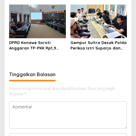
Rp588,1 Juta
Hukum
DPRD Konawe Soroti
Gempur Sultra Desak Polda
Anggaran TP-PKK Rp1,9
Periksa Istri Suparjo dan
Miliar, Jangan APBD Habis
Segera Tahan Tersangka
untuk Perjalanan Dinas
Kasus Tambang Ilegal
Tinggalkan Balasan
Alamat email Anda tidak akan dipublikasikan.
Ruas yang wajib
ditandai
*