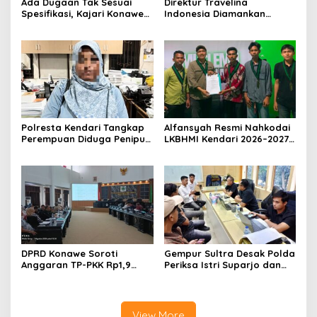
Ada Dugaan Tak Sesuai
Direktur Travelina
Spesifikasi, Kajari Konawe
Indonesia Diamankan
Minta Proyek Pagar
Polresta Kendari, Kasus
Rupbasan Rp1,9 Miliar
Penelantaran Jemaah
Dihentikan
Umrah Masuk Babak Baru
Polresta Kendari Tangkap
Alfansyah Resmi Nahkodai
Perempuan Diduga Penipu
LKBHMI Kendari 2026–2027,
Proyek, Korban Rugi
Bidik Penguatan Advokasi
Rp588,1 Juta
Hukum
DPRD Konawe Soroti
Gempur Sultra Desak Polda
Anggaran TP-PKK Rp1,9
Periksa Istri Suparjo dan
Miliar, Jangan APBD Habis
Segera Tahan Tersangka
untuk Perjalanan Dinas
Kasus Tambang Ilegal
View More