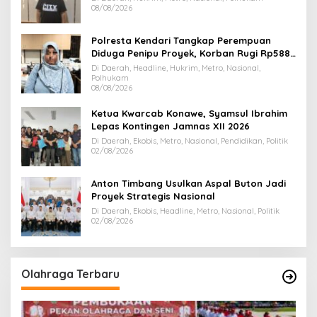
08/08/2026
Polresta Kendari Tangkap Perempuan
Diduga Penipu Proyek, Korban Rugi Rp588,1
Juta
Di Daerah, Headline, Hukrim, Metro, Nasional,
Polhukam
08/08/2026
Ketua Kwarcab Konawe, Syamsul Ibrahim
Lepas Kontingen Jamnas XII 2026
Di Daerah, Ekobis, Metro, Nasional, Pendidikan, Politik
02/08/2026
Anton Timbang Usulkan Aspal Buton Jadi
Proyek Strategis Nasional
Di Daerah, Ekobis, Headline, Metro, Nasional, Politik
02/08/2026
Olahraga Terbaru