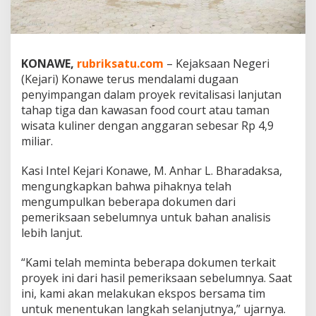
g
a
a
n
P
KONAWE,
rubriksatu.com
– Kejaksaan Negeri
e
(Kejari) Konawe terus mendalami dugaan
n
penyimpangan dalam proyek revitalisasi lanjutan
y
tahap tiga dan kawasan food court atau taman
i
m
wisata kuliner dengan anggaran sebesar Rp 4,9
p
miliar.
a
n
Kasi Intel Kejari Konawe, M. Anhar L. Bharadaksa,
g
mengungkapkan bahwa pihaknya telah
a
n
mengumpulkan beberapa dokumen dari
P
pemeriksaan sebelumnya untuk bahan analisis
r
lebih lanjut.
o
y
“Kami telah meminta beberapa dokumen terkait
e
k
proyek ini dari hasil pemeriksaan sebelumnya. Saat
R
ini, kami akan melakukan ekspos bersama tim
e
untuk menentukan langkah selanjutnya,” ujarnya.
v