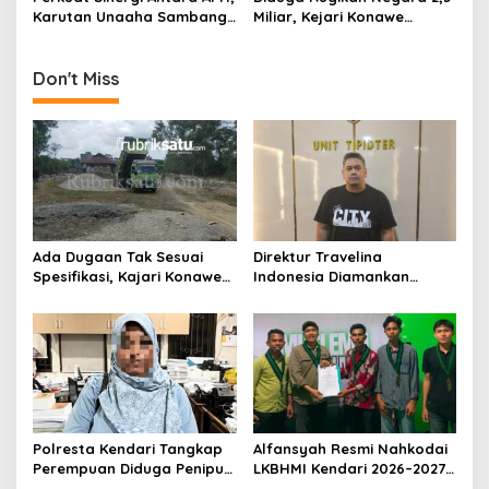
Karutan Unaaha Sambangi
Miliar, Kejari Konawe
Kejari dan Polres Konawe
Tetapkan Lima Tersangka
Korupsi Token Listrik
Don't Miss
Ada Dugaan Tak Sesuai
Direktur Travelina
Spesifikasi, Kajari Konawe
Indonesia Diamankan
Minta Proyek Pagar
Polresta Kendari, Kasus
Rupbasan Rp1,9 Miliar
Penelantaran Jemaah
Dihentikan
Umrah Masuk Babak Baru
Polresta Kendari Tangkap
Alfansyah Resmi Nahkodai
Perempuan Diduga Penipu
LKBHMI Kendari 2026–2027,
Proyek, Korban Rugi
Bidik Penguatan Advokasi