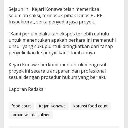
i
Sejauh ini, Kejari Konawe telah memeriksa
t
a
sejumlah saksi, termasuk pihak Dinas PUPR,
l
Inspektorat, serta penyedia jasa proyek.
i
s
“Kami perlu melakukan ekspos terlebih dahulu
a
untuk menentukan apakah perkara ini memenuhi
s
i
unsur yang cukup untuk ditingkatkan dari tahap
d
penyelidikan ke penyidikan,” tambahnya.
a
n
Kejari Konawe berkomitmen untuk mengusut
F
proyek ini secara transparan dan profesional
o
o
sesuai dengan prosedur hukum yang berlaku.
d
C
Laporan Redaksi
o
u
r
food court
Kejari Konawe
korupsi food court
t
S
taman wisata kuliner
e
n
i