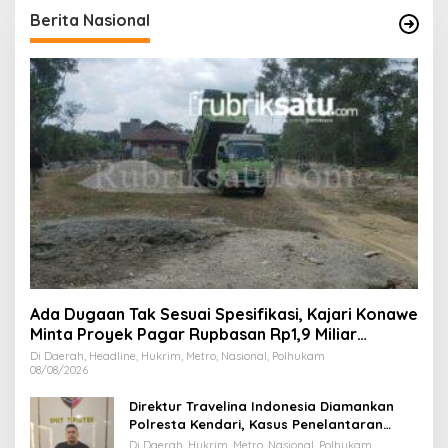
Berita Nasional
Ada Dugaan Tak Sesuai Spesifikasi, Kajari Konawe
Minta Proyek Pagar Rupbasan Rp1,9 Miliar
Dihentikan
Di Daerah, Headline, Hukrim, Metro, Nasional, Polhukam
08/08/2026
Direktur Travelina Indonesia Diamankan
Polresta Kendari, Kasus Penelantaran
Jemaah Umrah Masuk Babak Baru
Di Daerah, Hukrim, Metro, Nasional, Polhukam